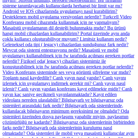
miyim?
Şifremi unuttum, nereden öğrenebilirim?
Bir firmanın
sisteme tanımlayacağı kullanıcılarda herhangi bir limit var mı?
Android ve IOS cihazlarında uygulamayı nasıl kurabilirim?
Desteklenen mobil uygulama versiyonları nelerdir?
Turkcell Video
Konferansı mobil cihazımda kullanmak için ne yapmalıyım?
Masaüstü uygulamanın dil desteği bulunmakta mıdır?
Bu ürünü
hangi mobil cihazlardan kullanabilirim?
Portal üzerinde aynı anda
çoklu kullanıcı oluşturabiliyor muyum?
Limitsiz kullanım nedir?
Geleneksel oda tipi ( legacy) cihazlardan sunduğunuz fark nedir?
Mevcut oda sistemi entegrasyonu nedir?
Masaüstü ve mobil
uygulamayı kullanabilmek için fw tarafında açılması gereken portlar
nelerdir?
Fiziksel oda( legacy) cihazları sistemimiz ile
konuşturabilmek için fw tarafında açılması gereken portlar nelerdir?
Video Konferans sisteminde ses veya görüntü şifreleme var mıdır?
Toplantı nasıl kaydedilir?
Canlı yayın nasıl yapılır?
Canlı yayını
izlemek için uygulamayı indirmek gerekir mi? Canlı yayın nasıl
izlenir?
Canlı yayın yapılan konferans kayıt edilmekte midir?
Canlı
yayın kaç saniye gecikmeli yayınlanmaktadır?
Kayıt edilen
videolara nereden ulaşılabilir?
Bilgisayarlı ve bilgisayarsız oda
sistemleri arasındaki fark nedir?
Bilgisayarlı oda sistemlerinde,
kullanılacak bilgisayarın minimum gereksinimi ne olmalıdır?
Oda
sistemleri üzerinden dosya paylaşımı yapabilir miyim, paylaşımın
çözünürlüğü ne kadardır?
Bilgisayarsız oda sistemlerinin birbirinden
farkı nedir?
Bilgisayarlı oda sistemlerinin kurulumu nasıl
olmaktadır?
Oda sistemleri ile mobil veya masaüstü kullanıcılar aynı