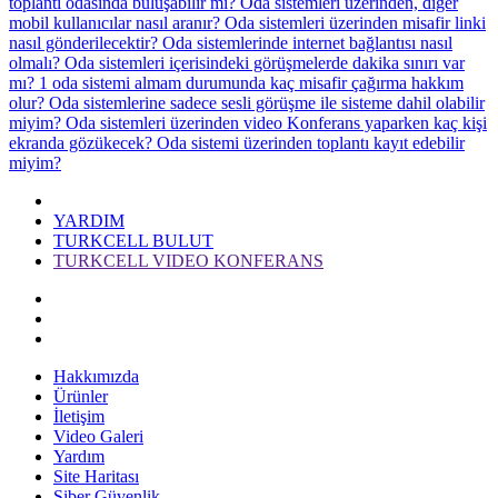
toplantı odasında buluşabilir mi?
Oda sistemleri üzerinden, diğer
mobil kullanıcılar nasıl aranır?
Oda sistemleri üzerinden misafir linki
nasıl gönderilecektir?
Oda sistemlerinde internet bağlantısı nasıl
olmalı?
Oda sistemleri içerisindeki görüşmelerde dakika sınırı var
mı?
1 oda sistemi almam durumunda kaç misafir çağırma hakkım
olur?
Oda sistemlerine sadece sesli görüşme ile sisteme dahil olabilir
miyim?
Oda sistemleri üzerinden video Konferans yaparken kaç kişi
ekranda gözükecek?
Oda sistemi üzerinden toplantı kayıt edebilir
miyim?
YARDIM
TURKCELL BULUT
TURKCELL VIDEO KONFERANS
Hakkımızda
Ürünler
İletişim
Video Galeri
Yardım
Site Haritası
Siber Güvenlik