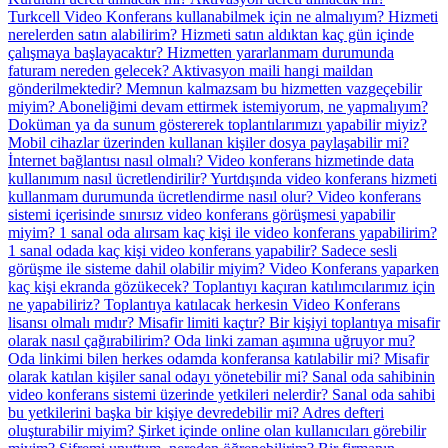
Turkcell Video Konferans kullanabilmek için ne almalıyım?
Hizmeti
nerelerden satın alabilirim?
Hizmeti satın aldıktan kaç gün içinde
çalışmaya başlayacaktır?
Hizmetten yararlanmam durumunda
faturam nereden gelecek?
Aktivasyon maili hangi maildan
gönderilmektedir?
Memnun kalmazsam bu hizmetten vazgeçebilir
miyim?
Aboneliğimi devam ettirmek istemiyorum, ne yapmalıyım?
Doküman ya da sunum göstererek toplantılarımızı yapabilir miyiz?
Mobil cihazlar üzerinden kullanan kişiler dosya paylaşabilir mi?
İnternet bağlantısı nasıl olmalı?
Video konferans hizmetinde data
kullanımım nasıl ücretlendirilir?
Yurtdışında video konferans hizmeti
kullanmam durumunda ücretlendirme nasıl olur?
Video konferans
sistemi içerisinde sınırsız video konferans görüşmesi yapabilir
miyim?
1 sanal oda alırsam kaç kişi ile video konferans yapabilirim?
1 sanal odada kaç kişi video konferans yapabilir?
Sadece sesli
görüşme ile sisteme dahil olabilir miyim?
Video Konferans yaparken
kaç kişi ekranda gözükecek?
Toplantıyı kaçıran katılımcılarımız için
ne yapabiliriz?
Toplantıya katılacak herkesin Video Konferans
lisansı olmalı mıdır?
Misafir limiti kaçtır?
Bir kişiyi toplantıya misafir
olarak nasıl çağırabilirim?
Oda linki zaman aşımına uğruyor mu?
Oda linkimi bilen herkes odamda konferansa katılabilir mi?
Misafir
olarak katılan kişiler sanal odayı yönetebilir mi?
Sanal oda sahibinin
video konferans sistemi üzerinde yetkileri nelerdir?
Sanal oda sahibi
bu yetkilerini başka bir kişiye devredebilir mi?
Adres defteri
oluşturabilir miyim?
Şirket içinde online olan kullanıcıları görebilir