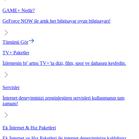
GAME+ Nedir?
GeForce NOW ile artık her bilgisayar oyun bilgisayarı!
Tümünü Gör
TV+ Paketler
İzlemenin bi’ artısı TV+’ta dizi, film, spor ve dahasını keşfedin.
Servisler
İnternet deneyiminizi zenginleştiren servisleri kullanmanın tam
zamanı!
Ek İnternet & Hız Paketleri
Ek İnternet ve Hız Paketleri ile internet deneyiminize kaldığınız