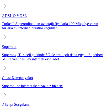
ADSL & VDSL
Turkcell Superonline’dan avantajlı fiyatlarla 100 Mbps’ye varan
hızlarla ev interneti fırsatını kaçırma!
Superbox
Superbox, Turkcell gücünde 5G ile artık çok daha güçlü. Superbox
5G ile yeni nesil ev interneti evinizde!
Cihaz Kampanyaları
Superonline internet ile cihazınız bizden!
Altyapı Sorgulama