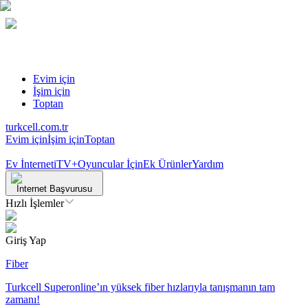
Evim için
İşim için
Toptan
turkcell.com.tr
Evim için
İşim için
Toptan
Ev İnterneti
TV+
Oyuncular İçin
Ek Ürünler
Yardım
İnternet Başvurusu
Hızlı İşlemler
Giriş Yap
Fiber
Turkcell Superonline’ın yüksek fiber hızlarıyla tanışmanın tam
zamanı!