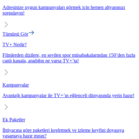
Adresinize uygun kampanyaları görmek için hemen altyapınızı
sorgulayın!
Tümünü Gör
TV+ Nedir?
Filmlerden dizilere, en sevilen spor müsabakalarından 150’den fazla
canlı kanala, aradığın ne varsa TV+’ta!
Kampanyalar
Avantajlı kampanyalar ile TV+’ın eğlenceli dünyasında yerin hazır!
Ek Paketler
İhtiyacına göre paketleri keşfetmek ve izleme keyfini doyasıya
yaşamaya hazır mısın?