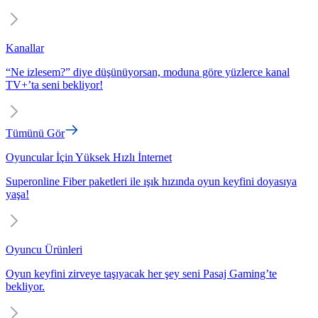
Kanallar
“Ne izlesem?” diye düşünüyorsan, moduna göre yüzlerce kanal
TV+’ta seni bekliyor!
Tümünü Gör
Oyuncular İçin Yüksek Hızlı İnternet
Superonline Fiber paketleri ile ışık hızında oyun keyfini doyasıya
yaşa!
Oyuncu Ürünleri
Oyun keyfini zirveye taşıyacak her şey seni Pasaj Gaming’te
bekliyor.