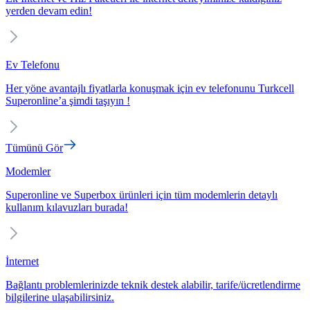
yerden devam edin!
Ev Telefonu
Her yöne avantajlı fiyatlarla konuşmak için ev telefonunu Turkcell
Superonline’a şimdi taşıyın !
Tümünü Gör
Modemler
Superonline ve Superbox ürünleri için tüm modemlerin detaylı
kullanım kılavuzları burada!
İnternet
Bağlantı problemlerinizde teknik destek alabilir, tarife/ücretlendirme
bilgilerine ulaşabilirsiniz.