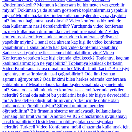
gönderilmektedir?
Memnun kalmazsam bu hizmetten vazgeçebilir
miyim?
Doküman ya da sunum göstererek toplantılarımızı yapabilir
miyiz?
Mobil cihazlar üzerinden kullanan kişiler dosya paylaşabilir
mi?
İnternet bağlantısı nasıl olmalı?
Video konferans hizmetinde
data kullanımım nasıl ücretlendirilir?
Yurtdışında video konferans
hizmeti kullanmam durumunda ücretlendirme nasıl olur?
Video
konferans sistemi içerisinde sınırsız video konferans görüşmesi
yapabilir miyim?
1 sanal oda alırsam kaç kişi ile video konferans
yapabilirim?
1 sanal odada kaç kişi video konferans yapabilir?
Sadece sesli görüşme ile sisteme dahil olabilir miyim?
Video
Konferans yaparken kaç kişi ekranda gözükecek?
Toplantıyı kaçıran
katılımcılarımız için ne yapabiliriz?
Toplantıya katılacak herkesin
Video Konferans lisansı olmalı mıdır?
Misafir limiti kaçtır?
Bir kişiyi
toplantıya misafir olarak nasıl çağırabilirim?
Oda linki zaman
aşımına uğruyor mu?
Oda linkimi bilen herkes odamda konferansa
katılabilir mi?
Misafir olarak katılan kişiler sanal odayı yönetebilir
mi?
Sanal oda sahibinin video konferans sistemi üzerinde yetkileri
nelerdir?
Sanal oda sahibi bu yetkilerini başka bir kişiye devredebilir
mi?
Adres defteri oluşturabilir miyim?
Şirket içinde online olan
kullanıcıları görebilir miyim?
Şifremi unuttum, nereden
öğrenebilirim?
Bir firmanın sisteme tanımlayacağı kullanıcılarda
herhangi bir limit var mı?
Android ve IOS cihazlarında uygulamayı
nasıl kurabilirim?
Desteklenen mobil uygulama versiyonları
nelerdir?
Turkcell Video Konferansı mobil cihazımda kullanmak için