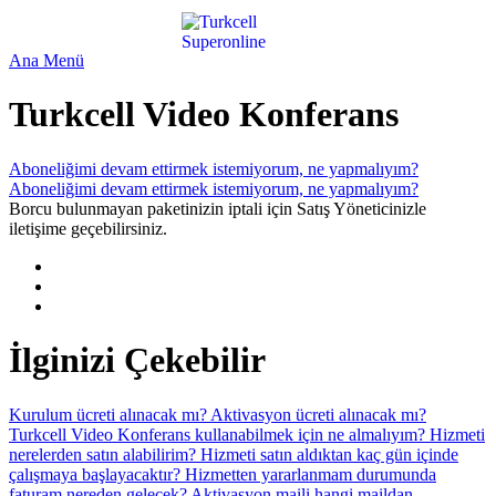
Ana Menü
Turkcell Video Konferans
Aboneliğimi devam ettirmek istemiyorum, ne yapmalıyım?
Aboneliğimi devam ettirmek istemiyorum, ne yapmalıyım?
Borcu bulunmayan paketinizin iptali için Satış Yöneticinizle
iletişime geçebilirsiniz.
İlginizi Çekebilir
Kurulum ücreti alınacak mı?
Aktivasyon ücreti alınacak mı?
Turkcell Video Konferans kullanabilmek için ne almalıyım?
Hizmeti
nerelerden satın alabilirim?
Hizmeti satın aldıktan kaç gün içinde
çalışmaya başlayacaktır?
Hizmetten yararlanmam durumunda
faturam nereden gelecek?
Aktivasyon maili hangi maildan