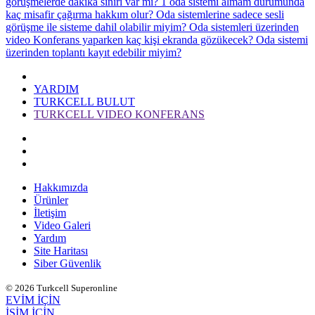
görüşmelerde dakika sınırı var mı?
1 oda sistemi almam durumunda
kaç misafir çağırma hakkım olur?
Oda sistemlerine sadece sesli
görüşme ile sisteme dahil olabilir miyim?
Oda sistemleri üzerinden
video Konferans yaparken kaç kişi ekranda gözükecek?
Oda sistemi
üzerinden toplantı kayıt edebilir miyim?
YARDIM
TURKCELL BULUT
TURKCELL VIDEO KONFERANS
Hakkımızda
Ürünler
İletişim
Video Galeri
Yardım
Site Haritası
Siber Güvenlik
© 2026 Turkcell Superonline
EVİM İÇİN
İŞİM İÇİN