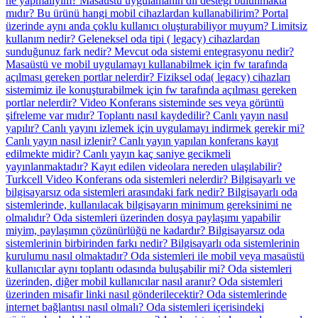
ne yapmalıyım?
Masaüstü uygulamanın dil desteği bulunmakta
mıdır?
Bu ürünü hangi mobil cihazlardan kullanabilirim?
Portal
üzerinde aynı anda çoklu kullanıcı oluşturabiliyor muyum?
Limitsiz
kullanım nedir?
Geleneksel oda tipi ( legacy) cihazlardan
sunduğunuz fark nedir?
Mevcut oda sistemi entegrasyonu nedir?
Masaüstü ve mobil uygulamayı kullanabilmek için fw tarafında
açılması gereken portlar nelerdir?
Fiziksel oda( legacy) cihazları
sistemimiz ile konuşturabilmek için fw tarafında açılması gereken
portlar nelerdir?
Video Konferans sisteminde ses veya görüntü
şifreleme var mıdır?
Toplantı nasıl kaydedilir?
Canlı yayın nasıl
yapılır?
Canlı yayını izlemek için uygulamayı indirmek gerekir mi?
Canlı yayın nasıl izlenir?
Canlı yayın yapılan konferans kayıt
edilmekte midir?
Canlı yayın kaç saniye gecikmeli
yayınlanmaktadır?
Kayıt edilen videolara nereden ulaşılabilir?
Turkcell Video Konferans oda sistemleri nelerdir?
Bilgisayarlı ve
bilgisayarsız oda sistemleri arasındaki fark nedir?
Bilgisayarlı oda
sistemlerinde, kullanılacak bilgisayarın minimum gereksinimi ne
olmalıdır?
Oda sistemleri üzerinden dosya paylaşımı yapabilir
miyim, paylaşımın çözünürlüğü ne kadardır?
Bilgisayarsız oda
sistemlerinin birbirinden farkı nedir?
Bilgisayarlı oda sistemlerinin
kurulumu nasıl olmaktadır?
Oda sistemleri ile mobil veya masaüstü
kullanıcılar aynı toplantı odasında buluşabilir mi?
Oda sistemleri
üzerinden, diğer mobil kullanıcılar nasıl aranır?
Oda sistemleri
üzerinden misafir linki nasıl gönderilecektir?
Oda sistemlerinde
internet bağlantısı nasıl olmalı?
Oda sistemleri içerisindeki