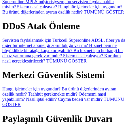
Superonline MPLS müşterisiysem, bu servisten faydalanabilir
miyim?
Sistem nasıl çalışıyor?
Hangi tür işletmeler için uygundur?
Bu ürünü diğerlerinden ayıran özellik nedir?
TÜMÜNÜ GÖSTER
DDoS Atak Önleme
Servisten faydalanmak için Turkcell Superonline ADSL, fiber ya da
diğer bir internet aboneliği zorunluluğu var mı?
Hizmet beni ne
büyüklükte bir atağa karşı koruyabilir?
Bu hizmet için herhangi bir
cihaz yatırımına gerek var mıdır?
Sistem nasıl çalışıyor?
Kurulum
nasıl gerçekleştirilecek?
TÜMÜNÜ GÖSTER
Merkezi Güvenlik Sistemi
Hangi işletmeler için uygundur?
Bu ürünü diğerlerinden ayıran
özellik nedir?
Taahhüt gerekmekte midir?
Ödememi nasıl
yapabilirim?
Nasıl iptal edilir? Cayma bedeli var mıdır?
TÜMÜNÜ
GÖSTER
Paylaşımlı Güvenlik Duvarı