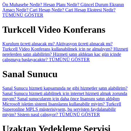
Ön Muhasebe Nedir?
Hesap Planı Nedir?
Güncel Durum Ekranın
Amacı Nedir?
Cari Hesap Nedir?
Cari Hesap Ekstresi Nedir?
TÜMÜNÜ GÖSTER
Turkcell Video Konferans
Kurulum ücreti alınacak mı?
Aktivasyon ücreti alınacak mı?
Turkcell Video Konferans kullanabilmek için ne almalıyım?
Hizmeti
nerelerden satın alabilirim?
Hizmeti satın aldıktan kaç gün içinde
çalışmaya başlayacaktır?
TÜMÜNÜ GÖSTER
Sanal Sunucu
Sanal Sunucu hizmeti kapsamında ne gibi hizmetler satın alabilirim?
Sanal Sunucu hizmeti alabilmek için internet hizmeti almak zorunda
mıyım?
Sanal sunucularım için daha önce lisansını satın aldığım
Microsoft işletim sistemi lisanslarını kullanabilir miyim?
Turkcell
Superonline MPLS müşterisiysem, bu servisten faydalanabilir
miyim?
Sistem nasıl çalışıyor?
TÜMÜNÜ GÖSTER
Uzaktan Yedekleme Servisi