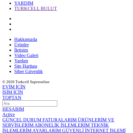
YARDIM
TURKCELL BULUT
Hakkımızda
Ürünler
İletişim
Video Galeri
Yardım
Site Haritası
Siber Güvenlik
© 2026 Turkcell Superonline
EVİM İÇİN
İŞİM İÇİN
TOPTAN
HESABIM
Active
GÜNCEL DURUM
FATURALARIM
ÜRÜNLERİM VE
SERVİSLERİM
ABONELİK İŞLEMLERİM
TEKNİK
İŞLEMLERİM
AYARLARIM
GÜVENLİ İNTERNET İŞLEMİ