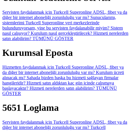
Servisten faydalanmak için Turkcell Superonline ADSL, fiber ya da
diğer bir internet aboneliği zorunluluğu var mı?
Sunucularımı,
sistemlerimi Turkcell Superonline veri merkezlerinde
bulunduruyorsam, yine bu servisten faydalanabilir miyim?
Sistem
nasıl çalışıyor?
Kurulum nasıl gerçekleştirilecek?
Hizmeti nerelerden
satın alabilirim?
TÜMÜNÜ GÖSTER
Kurumsal Eposta
Hizmetten faydalanmak için Turkcell Superonline ADSL, fiber ya
da diğer bir internet aboneliği zorunluluğu var mı?
Kurulum ücreti
alınacak mı?
Sahada bizden başka bu hizmeti sağlayan firmalar
hangileridir?
Hizmeti satın aldıktan kaç gün içinde çalışmaya
başlayacaktır?
Hizmeti nerelerden satın alabilirim?
TÜMÜNÜ
GÖSTER
5651 Loglama
Servisten faydalanmak için Turkcell Superonline ADSL, fiber ya da
diğer bir internet aboneliği zorunluluğu var mı?
Turkcell