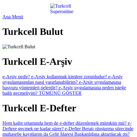
Ana Menü
Turkcell Bulut
Turkcell E-Arşiv
e-Arşiv nedir?
e-Arşiv kullanmak kimlere zorunludur?
e-Arşiv
uygulamasından nasıl yararlanabilirim?
e-Arşiv uygulamasına
başvuru yöntemleri nelerdir?
e-Arşiv uygulamasına neden isteğe
bağlı geçmeliyim?
TÜMÜNÜ GÖSTER
Turkcell E-Defter
Hem kağıt ortamında hem de e-defter düzenlemek mümkün mü?
e-
Deftere geçmek ne kadar sürer?
e-Defter Beratı oluşturma sürecinde
muhasebe kayıtlarım da Gelir İdaresi Başkanlığına aktarılacak mı?