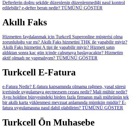
Defterlerin doğru şekilde düzenlenip düzenlenmediği nasıl kontrol
edilebilir?
e-defter beratı nedir?
TÜMÜNÜ GÖSTER
Akıllı Faks
Hizmetten faydalanmak için Turkcell Superonline müşterisi olma
zorunluluğu var mı?
Akıllı Faks hizmetini THK ile yapabilir miyiz?
Akıllı Faks hizmetini A tipi ile yapabilir miyiz?
Hizmeti satın
aldıktan sonra kaç gün içinde çalışmaya başlayacaktır?
Hizmetim
aktif olmadı ne yapmalıyım?
TÜMÜNÜ GÖSTER
Turkcell E-Fatura
e-Fatura Nedir?
E-fatura kapsamında olmama rağmen, yasal süresi
içerisinde uygulamaya geçmezsem cezası nedir?
Mali mühür nedir?
Aynı holding bünyesindeki birden fazla firmanın mali mührünün tek
bir akıllı karta yüklenmesi mevzuat anlamında mümkün müdür?
E-
fatura uygulamasına nasıl dahil olabilirim?
TÜMÜNÜ GÖSTER
Turkcell Ön Muhasebe