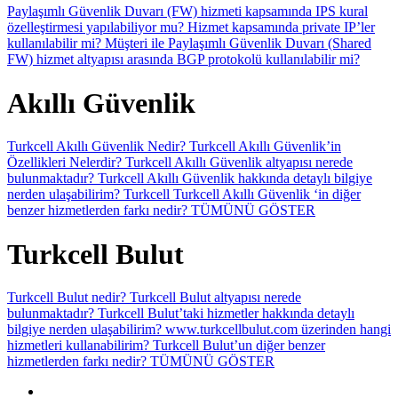
Paylaşımlı Güvenlik Duvarı (FW) hizmeti kapsamında IPS kural
özelleştirmesi yapılabiliyor mu?
Hizmet kapsamında private IP’ler
kullanılabilir mi?
Müşteri ile Paylaşımlı Güvenlik Duvarı (Shared
FW) hizmet altyapısı arasında BGP protokolü kullanılabilir mi?
Akıllı Güvenlik
Turkcell Akıllı Güvenlik Nedir?
Turkcell Akıllı Güvenlik’in
Özellikleri Nelerdir?
Turkcell Akıllı Güvenlik altyapısı nerede
bulunmaktadır?
Turkcell Akıllı Güvenlik hakkında detaylı bilgiye
nerden ulaşabilirim?
Turkcell Turkcell Akıllı Güvenlik ‘in diğer
benzer hizmetlerden farkı nedir?
TÜMÜNÜ GÖSTER
Turkcell Bulut
Turkcell Bulut nedir?
Turkcell Bulut altyapısı nerede
bulunmaktadır?
Turkcell Bulut’taki hizmetler hakkında detaylı
bilgiye nerden ulaşabilirim?
www.turkcellbulut.com üzerinden hangi
hizmetleri kullanabilirim?
Turkcell Bulut’un diğer benzer
hizmetlerden farkı nedir?
TÜMÜNÜ GÖSTER