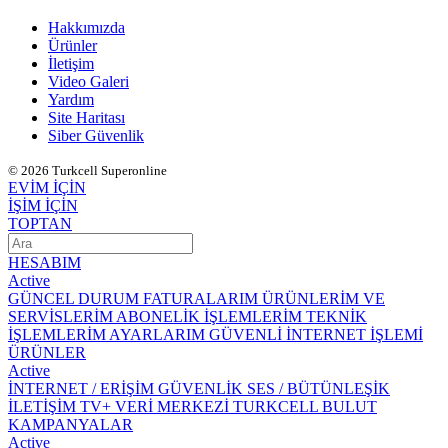
Hakkımızda
Ürünler
İletişim
Video Galeri
Yardım
Site Haritası
Siber Güvenlik
© 2026 Turkcell Superonline
EVİM İÇİN
İŞİM İÇİN
TOPTAN
HESABIM
Active
GÜNCEL DURUM
FATURALARIM
ÜRÜNLERİM VE
SERVİSLERİM
ABONELİK İŞLEMLERİM
TEKNİK
İŞLEMLERİM
AYARLARIM
GÜVENLİ İNTERNET İŞLEMİ
ÜRÜNLER
Active
İNTERNET / ERİŞİM
GÜVENLİK
SES / BÜTÜNLEŞİK
İLETİŞİM
TV+
VERİ MERKEZİ
TURKCELL BULUT
KAMPANYALAR
Active