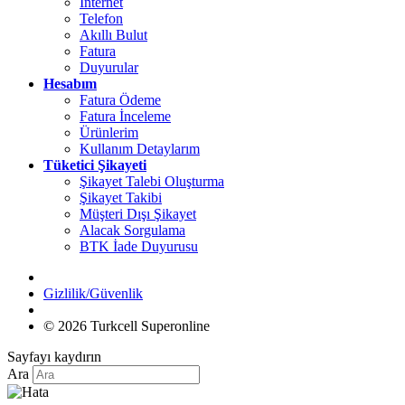
İnternet
Telefon
Akıllı Bulut
Fatura
Duyurular
Hesabım
Fatura Ödeme
Fatura İnceleme
Ürünlerim
Kullanım Detaylarım
Tüketici Şikayeti
Şikayet Talebi Oluşturma
Şikayet Takibi
Müşteri Dışı Şikayet
Alacak Sorgulama
BTK İade Duyurusu
Gizlilik/Güvenlik
© 2026 Turkcell Superonline
Sayfayı kaydırın
Ara