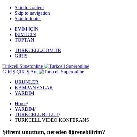
Skip to content
Skip to navigation
Skip to footer
EVİM İÇİN
İŞİM İÇİN
TOPTAN
TURKCELL.COM.TR
GİRİŞ
Turkcell Superonline
GİRİŞ
ÇIKIŞ
Ara
ÜRÜNLER
KAMPANYALAR
YARDIM
Home
/
YARDIM
/
TURKCELL BULUT
/
TURKCELL VIDEO KONFERANS
Şifremi unuttum, nereden öğrenebilirim?