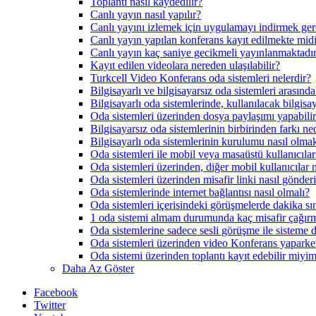
Toplantı nasıl kaydedilir?
Canlı yayın nasıl yapılır?
Canlı yayını izlemek için uygulamayı indirmek gere
Canlı yayın yapılan konferans kayıt edilmekte mid
Canlı yayın kaç saniye gecikmeli yayınlanmaktadı
Kayıt edilen videolara nereden ulaşılabilir?
Turkcell Video Konferans oda sistemleri nelerdir?
Bilgisayarlı ve bilgisayarsız oda sistemleri arasında
Bilgisayarlı oda sistemlerinde, kullanılacak bilgi
Oda sistemleri üzerinden dosya paylaşımı yapabili
Bilgisayarsız oda sistemlerinin birbirinden farkı ne
Bilgisayarlı oda sistemlerinin kurulumu nasıl olma
Oda sistemleri ile mobil veya masaüstü kullanıcılar
Oda sistemleri üzerinden, diğer mobil kullanıcılar n
Oda sistemleri üzerinden misafir linki nasıl gönderi
Oda sistemlerinde internet bağlantısı nasıl olmalı?
Oda sistemleri içerisindeki görüşmelerde dakika sın
1 oda sistemi almam durumunda kaç misafir çağır
Oda sistemlerine sadece sesli görüşme ile sisteme d
Oda sistemleri üzerinden video Konferans yaparke
Oda sistemi üzerinden toplantı kayıt edebilir miyi
Daha Az Göster
Facebook
Twitter