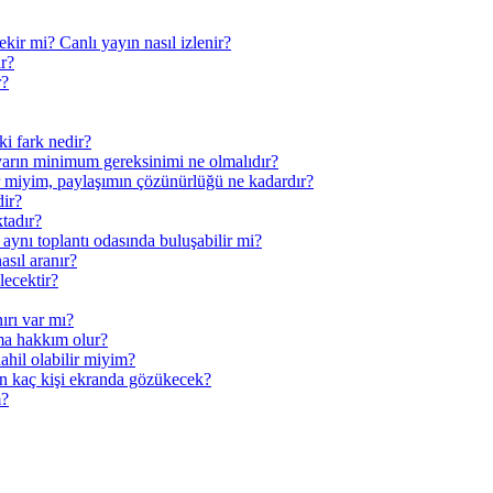
kir mi? Canlı yayın nasıl izlenir?
ir?
r?
ki fark nedir?
sayarın minimum gereksinimi ne olmalıdır?
r miyim, paylaşımın çözünürlüğü ne kadardır?
dir?
ktadır?
 aynı toplantı odasında buluşabilir mi?
asıl aranır?
lecektir?
ırı var mı?
ma hakkım olur?
ahil olabilir miyim?
n kaç kişi ekranda gözükecek?
m?