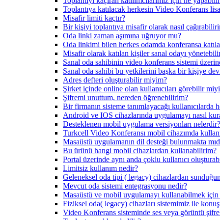
Toplantıyı kaçıran katılımcılarımız için ne yapabilir
Toplantıya katılacak herkesin Video Konferans lisa
Misafir limiti kaçtır?
Bir kişiyi toplantıya misafir olarak nasıl çağırabilir
Oda linki zaman aşımına uğruyor mu?
Oda linkimi bilen herkes odamda konferansa katıla
Misafir olarak katılan kişiler sanal odayı yönetebili
Sanal oda sahibinin video konferans sistemi üzerind
Sanal oda sahibi bu yetkilerini başka bir kişiye dev
Adres defteri oluşturabilir miyim?
Şirket içinde online olan kullanıcıları görebilir mi
Şifremi unuttum, nereden öğrenebilirim?
Bir firmanın sisteme tanımlayacağı kullanıcılarda h
Android ve IOS cihazlarında uygulamayı nasıl kur
Desteklenen mobil uygulama versiyonları nelerdir
Turkcell Video Konferansı mobil cihazımda kulla
Masaüstü uygulamanın dil desteği bulunmakta mıd
Bu ürünü hangi mobil cihazlardan kullanabilirim?
Portal üzerinde aynı anda çoklu kullanıcı oluştur
Limitsiz kullanım nedir?
Geleneksel oda tipi ( legacy) cihazlardan sunduğun
Mevcut oda sistemi entegrasyonu nedir?
Masaüstü ve mobil uygulamayı kullanabilmek için f
Fiziksel oda( legacy) cihazları sistemimiz ile konu
Video Konferans sisteminde ses veya görüntü şifre