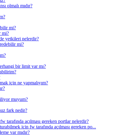
iz?
nsı olmalı mıdır?
im?
bilir mi?
r mi?
e yetkileri nelerdir?
redebilir mi?
yim?
erhangi bir limit var mı?
abilirim?
?
nmak için ne yapmalıyım?
ır?
abiliyor muyum?
uz fark nedir?
w tarafında açılması gereken portlar nelerdir?
şturabilmek için fw tarafında açılması gereken po...
leme var mıdır?