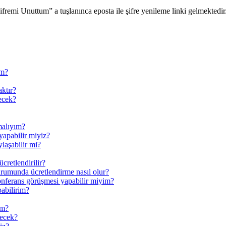
Şifremi Unuttum” a tuşlanınca eposta ile şifre yenileme linki gelmektedir
ım?
aktır?
ecek?
malıyım?
yapabilir miyiz?
laşabilir mi?
cretlendirilir?
rumunda ücretlendirme nasıl olur?
konferans görüşmesi yapabilir miyim?
pabilirim?
im?
kecek?