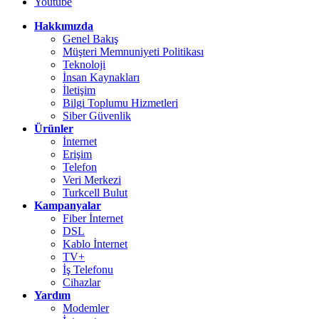
Youtube
Hakkımızda
Genel Bakış
Müşteri Memnuniyeti Politikası
Teknoloji
İnsan Kaynakları
İletişim
Bilgi Toplumu Hizmetleri
Siber Güvenlik
Ürünler
İnternet
Erişim
Telefon
Veri Merkezi
Turkcell Bulut
Kampanyalar
Fiber İnternet
DSL
Kablo İnternet
TV+
İş Telefonu
Cihazlar
Yardım
Modemler