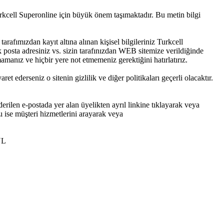
Turkcell Superonline için büyük önem taşımaktadır. Bu metin bilgi
tarafımızdan kayıt altına alınan kişisel bilgileriniz Turkcell
k posta adresiniz vs. sizin tarafınızdan WEB sitemize verildiğinde
anız ve hiçbir yere not etmemeniz gerektiğini hatırlatırız.
t ederseniz o sitenin gizlilik ve diğer politikaları geçerli olacaktır.
rilen e-postada yer alan üyelikten ayrıl linkine tıklayarak veya
ızı ise müşteri hizmetlerini arayarak veya
UL