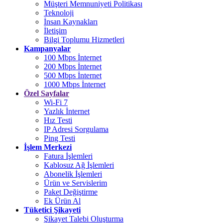
Müşteri Memnuniyeti Politikası
Teknoloji
İnsan Kaynakları
İletişim
Bilgi Toplumu Hizmetleri
Kampanyalar
100 Mbps İnternet
200 Mbps İnternet
500 Mbps İnternet
1000 Mbps İnternet
Özel Sayfalar
Wi-Fi 7
Yazlık İnternet
Hız Testi
IP Adresi Sorgulama
Ping Testi
İşlem Merkezi
Fatura İşlemleri
Kablosuz Ağ İşlemleri
Abonelik İşlemleri
Ürün ve Servislerim
Paket Değiştirme
Ek Ürün Al
Tüketici Şikayeti
Şikayet Talebi Oluşturma