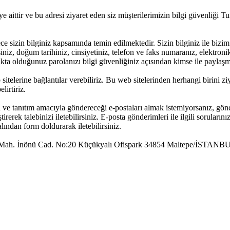
 aittir ve bu adresi ziyaret eden siz müşterilerimizin bilgi güvenliği 
ece sizin bilginiz kapsamında temin edilmektedir. Sizin bilginiz ile bizim 
niz, doğum tarihiniz, cinsiyetiniz, telefon ve faks numaranız, elektroni
a olduğunuz parolanızı bilgi güvenliğiniz açısından kimse ile paylaşmam
elerine bağlantılar verebiliriz. Bu web sitelerinden herhangi birini ziyare
lirtiriz.
ve tanıtım amacıyla göndereceği e-postaları almak istemiyorsanız, gönde
irerek talebinizi iletebilirsiniz. E-posta gönderimleri ile ilgili soruların
lından form doldurarak iletebilirsiniz.
. İnönü Cad. No:20 Küçükyalı Ofispark 34854 Maltepe/İSTANB