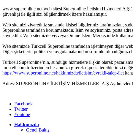
www.superonline.net web sitesi Superonline İletişim Hizmetleri A.Ş.’ye
güvenliği ile ilgili sizi bilgilendirmek üzere hazırlamıştır.
Web sitemizi ziyaretiniz sırasında kişisel bilgileriniz tarafımızdan, sad
Superonline tarafından korunmaktadır. İsim ve soyisminiz, posta adresi
kaydedilir. Web sitemizde ve/veya Online İşlem Merkezinde kullanmakt
Web sitemizde Turkcell Superonline tarafından işletilmeyen diğer web sit
Diğer şirketlerin politika ve uygulamalarından sorumlu olmadığımızı be
Turkcell Superonline’nın, sunduğu hizmetlere ilişkin olarak pazarlama 
turkcell.com.tr üzerinden hesabınıza girerek e-posta tercihlerinizi değişt
https://www.superonline.net/hakkimizda/iletisim/evrakli-talep-ilet
kana
Adres: SUPERONLINE İLETİŞİM HİZMETLERİ A.Ş Aydınevler Mah
Facebook
Twitter
Youtube
Hakkımızda
Genel Bakış