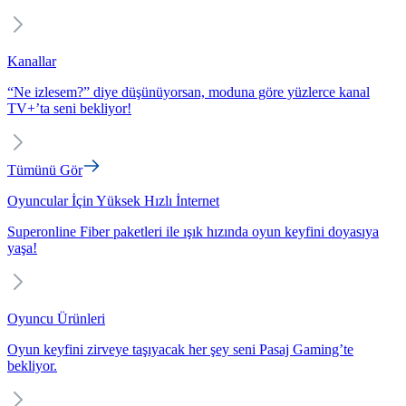
Kanallar
“Ne izlesem?” diye düşünüyorsan, moduna göre yüzlerce kanal
TV+’ta seni bekliyor!
Tümünü Gör
Oyuncular İçin Yüksek Hızlı İnternet
Superonline Fiber paketleri ile ışık hızında oyun keyfini doyasıya
yaşa!
Oyuncu Ürünleri
Oyun keyfini zirveye taşıyacak her şey seni Pasaj Gaming’te
bekliyor.