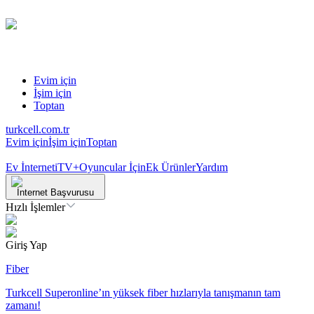
Evim için
İşim için
Toptan
turkcell.com.tr
Evim için
İşim için
Toptan
Ev İnterneti
TV+
Oyuncular İçin
Ek Ürünler
Yardım
İnternet Başvurusu
Hızlı İşlemler
Giriş Yap
Fiber
Turkcell Superonline’ın yüksek fiber hızlarıyla tanışmanın tam
zamanı!