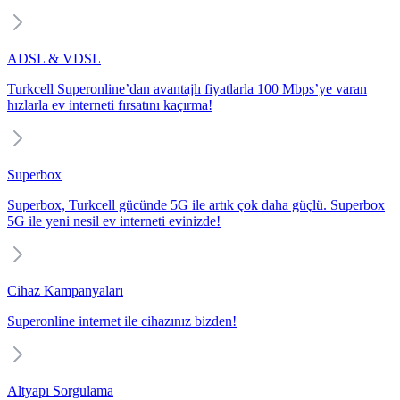
ADSL & VDSL
Turkcell Superonline’dan avantajlı fiyatlarla 100 Mbps’ye varan
hızlarla ev interneti fırsatını kaçırma!
Superbox
Superbox, Turkcell gücünde 5G ile artık çok daha güçlü. Superbox
5G ile yeni nesil ev interneti evinizde!
Cihaz Kampanyaları
Superonline internet ile cihazınız bizden!
Altyapı Sorgulama