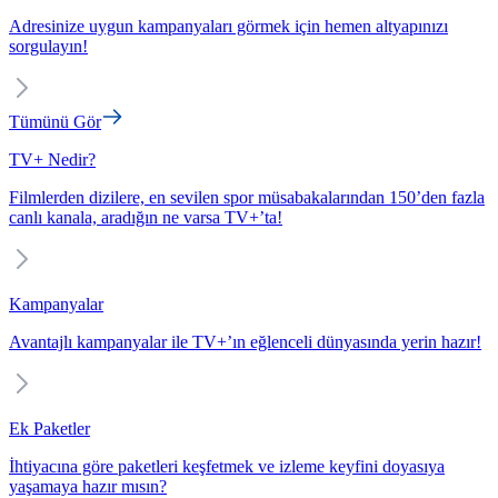
Adresinize uygun kampanyaları görmek için hemen altyapınızı
sorgulayın!
Tümünü Gör
TV+ Nedir?
Filmlerden dizilere, en sevilen spor müsabakalarından 150’den fazla
canlı kanala, aradığın ne varsa TV+’ta!
Kampanyalar
Avantajlı kampanyalar ile TV+’ın eğlenceli dünyasında yerin hazır!
Ek Paketler
İhtiyacına göre paketleri keşfetmek ve izleme keyfini doyasıya
yaşamaya hazır mısın?