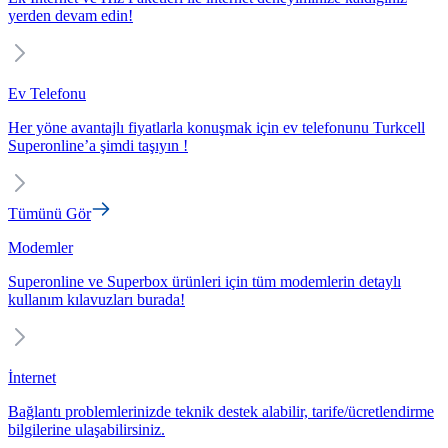
yerden devam edin!
Ev Telefonu
Her yöne avantajlı fiyatlarla konuşmak için ev telefonunu Turkcell
Superonline’a şimdi taşıyın !
Tümünü Gör
Modemler
Superonline ve Superbox ürünleri için tüm modemlerin detaylı
kullanım kılavuzları burada!
İnternet
Bağlantı problemlerinizde teknik destek alabilir, tarife/ücretlendirme
bilgilerine ulaşabilirsiniz.