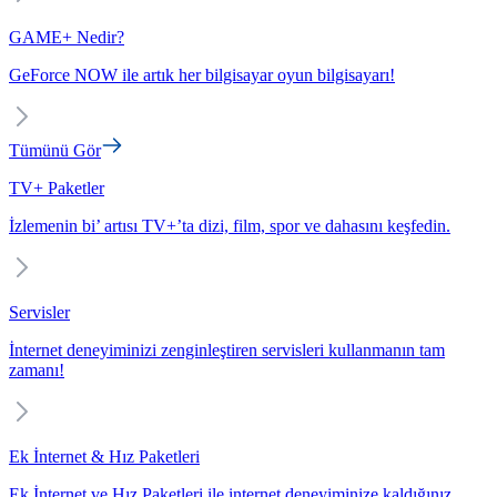
GAME+ Nedir?
GeForce NOW ile artık her bilgisayar oyun bilgisayarı!
Tümünü Gör
TV+ Paketler
İzlemenin bi’ artısı TV+’ta dizi, film, spor ve dahasını keşfedin.
Servisler
İnternet deneyiminizi zenginleştiren servisleri kullanmanın tam
zamanı!
Ek İnternet & Hız Paketleri
Ek İnternet ve Hız Paketleri ile internet deneyiminize kaldığınız