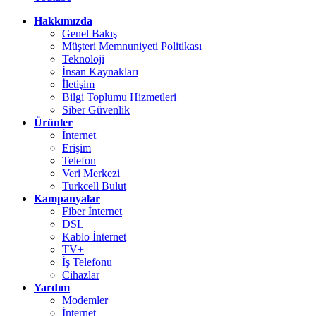
Hakkımızda
Genel Bakış
Müşteri Memnuniyeti Politikası
Teknoloji
İnsan Kaynakları
İletişim
Bilgi Toplumu Hizmetleri
Siber Güvenlik
Ürünler
İnternet
Erişim
Telefon
Veri Merkezi
Turkcell Bulut
Kampanyalar
Fiber İnternet
DSL
Kablo İnternet
TV+
İş Telefonu
Cihazlar
Yardım
Modemler
İnternet