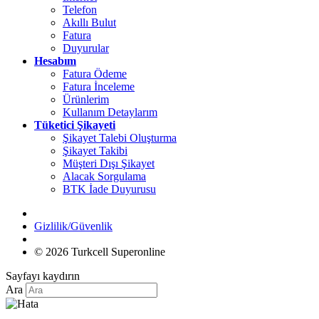
Telefon
Akıllı Bulut
Fatura
Duyurular
Hesabım
Fatura Ödeme
Fatura İnceleme
Ürünlerim
Kullanım Detaylarım
Tüketici Şikayeti
Şikayet Talebi Oluşturma
Şikayet Takibi
Müşteri Dışı Şikayet
Alacak Sorgulama
BTK İade Duyurusu
Gizlilik/Güvenlik
© 2026 Turkcell Superonline
Sayfayı kaydırın
Ara