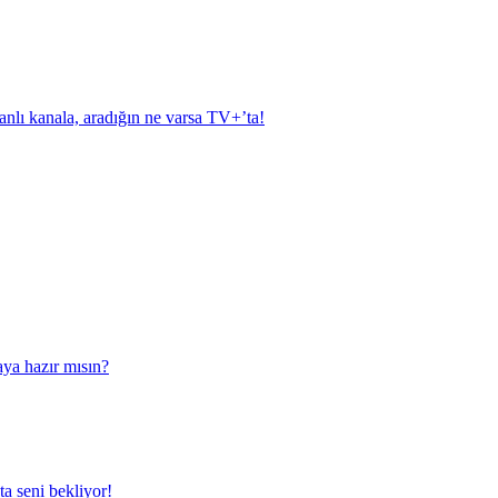
anlı kanala, aradığın ne varsa TV+’ta!
aya hazır mısın?
a seni bekliyor!