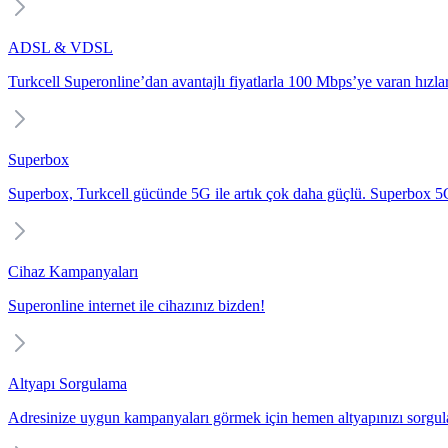
ADSL & VDSL
Turkcell Superonline’dan avantajlı fiyatlarla 100 Mbps’ye varan hızlarl
Superbox
Superbox, Turkcell gücünde 5G ile artık çok daha güçlü. Superbox 5G i
Cihaz Kampanyaları
Superonline internet ile cihazınız bizden!
Altyapı Sorgulama
Adresinize uygun kampanyaları görmek için hemen altyapınızı sorgul