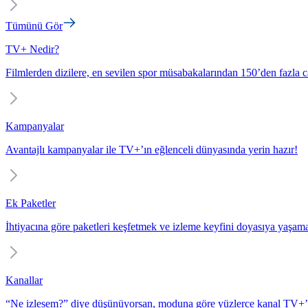
Tümünü Gör
TV+ Nedir?
Filmlerden dizilere, en sevilen spor müsabakalarından 150’den fazla c
Kampanyalar
Avantajlı kampanyalar ile TV+’ın eğlenceli dünyasında yerin hazır!
Ek Paketler
İhtiyacına göre paketleri keşfetmek ve izleme keyfini doyasıya yaşam
Kanallar
“Ne izlesem?” diye düşünüyorsan, moduna göre yüzlerce kanal TV+’t