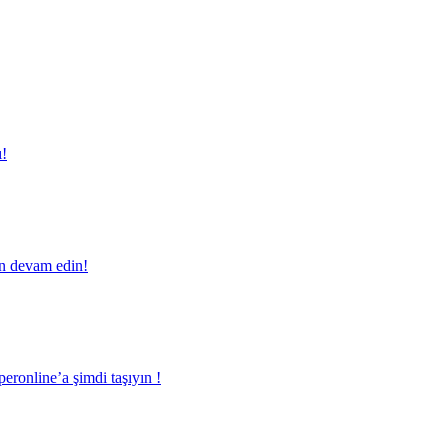
ı!
en devam edin!
eronline’a şimdi taşıyın !