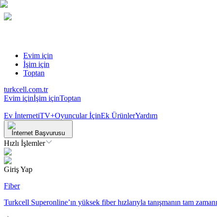
Evim için
İşim için
Toptan
turkcell.com.tr
Evim için
İşim için
Toptan
Ev İnterneti
TV+
Oyuncular İçin
Ek Ürünler
Yardım
İnternet Başvurusu
Hızlı İşlemler
Giriş Yap
Fiber
Turkcell Superonline’ın yüksek fiber hızlarıyla tanışmanın tam zamanı