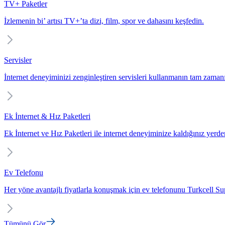
TV+ Paketler
İzlemenin bi’ artısı TV+’ta dizi, film, spor ve dahasını keşfedin.
Servisler
İnternet deneyiminizi zenginleştiren servisleri kullanmanın tam zaman
Ek İnternet & Hız Paketleri
Ek İnternet ve Hız Paketleri ile internet deneyiminize kaldığınız yerd
Ev Telefonu
Her yöne avantajlı fiyatlarla konuşmak için ev telefonunu Turkcell Sup
Tümünü Gör