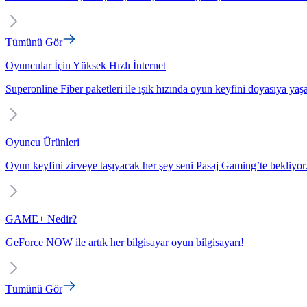
Tümünü Gör
Oyuncular İçin Yüksek Hızlı İnternet
Superonline Fiber paketleri ile ışık hızında oyun keyfini doyasıya yaş
Oyuncu Ürünleri
Oyun keyfini zirveye taşıyacak her şey seni Pasaj Gaming’te bekliyor
GAME+ Nedir?
GeForce NOW ile artık her bilgisayar oyun bilgisayarı!
Tümünü Gör