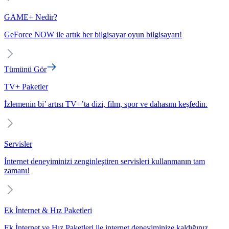
GAME+ Nedir?
GeForce NOW ile artık her bilgisayar oyun bilgisayarı!
Tümünü Gör
TV+ Paketler
İzlemenin bi’ artısı TV+’ta dizi, film, spor ve dahasını keşfedin.
Servisler
İnternet deneyiminizi zenginleştiren servisleri kullanmanın tam
zamanı!
Ek İnternet & Hız Paketleri
Ek İnternet ve Hız Paketleri ile internet deneyiminize kaldığınız