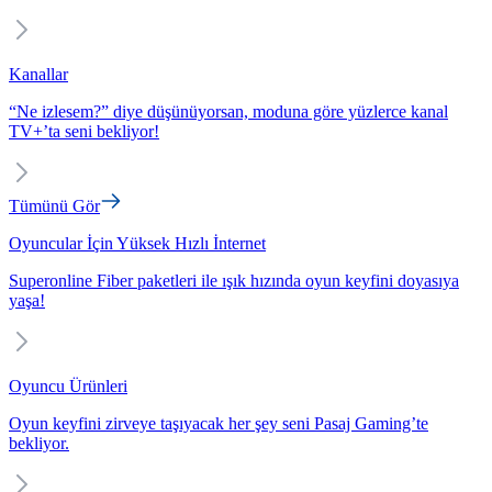
Kanallar
“Ne izlesem?” diye düşünüyorsan, moduna göre yüzlerce kanal
TV+’ta seni bekliyor!
Tümünü Gör
Oyuncular İçin Yüksek Hızlı İnternet
Superonline Fiber paketleri ile ışık hızında oyun keyfini doyasıya
yaşa!
Oyuncu Ürünleri
Oyun keyfini zirveye taşıyacak her şey seni Pasaj Gaming’te
bekliyor.