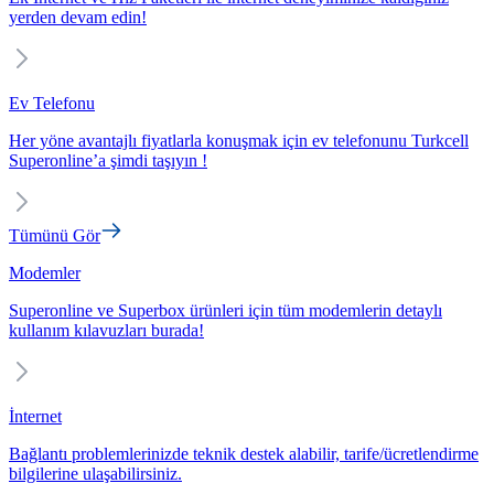
yerden devam edin!
Ev Telefonu
Her yöne avantajlı fiyatlarla konuşmak için ev telefonunu Turkcell
Superonline’a şimdi taşıyın !
Tümünü Gör
Modemler
Superonline ve Superbox ürünleri için tüm modemlerin detaylı
kullanım kılavuzları burada!
İnternet
Bağlantı problemlerinizde teknik destek alabilir, tarife/ücretlendirme
bilgilerine ulaşabilirsiniz.