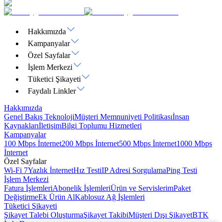
Hakkımızda
Kampanyalar
Özel Sayfalar
İşlem Merkezi
Tüketici Şikayeti
Faydalı Linkler
Hakkımızda
Genel Bakış
Teknoloji
Müşteri Memnuniyeti Politikası
İnsan
Kaynakları
İletişim
Bilgi Toplumu Hizmetleri
Kampanyalar
100 Mbps İnternet
200 Mbps İnternet
500 Mbps İnternet
1000 Mbps
İnternet
Özel Sayfalar
Wi-Fi 7
Yazlık İnternet
Hız Testi
IP Adresi Sorgulama
Ping Testi
İşlem Merkezi
Fatura İşlemleri
Abonelik İşlemleri
Ürün ve Servislerim
Paket
Değiştirme
Ek Ürün Al
Kablosuz Ağ İşlemleri
Tüketici Şikayeti
Şikayet Talebi Oluşturma
Şikayet Takibi
Müşteri Dışı Şikayet
BTK