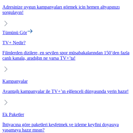
Adresinize uygun kampanyaları görmek için hemen altyapınızı
sorgulayın!
Tümünü Gör
TV+ Nedir?
Filmlerden dizilere, en sevilen spor müsabakalarından 150’den fazla
canlı kanala, aradığın ne varsa TV+’ta!
Kampanyalar
Avantajlı kampanyalar ile TV+’ın eğlenceli dünyasında yerin hazır!
Ek Paketler
İhtiyacına göre paketleri keşfetmek ve izleme keyfini doyasıya
yaşamaya hazır mısın?