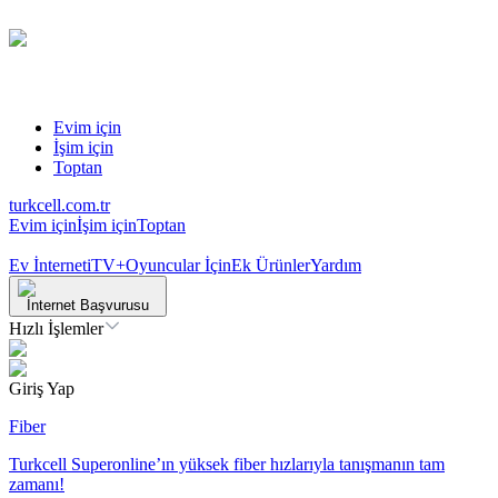
Evim için
İşim için
Toptan
turkcell.com.tr
Evim için
İşim için
Toptan
Ev İnterneti
TV+
Oyuncular İçin
Ek Ürünler
Yardım
İnternet Başvurusu
Hızlı İşlemler
Giriş Yap
Fiber
Turkcell Superonline’ın yüksek fiber hızlarıyla tanışmanın tam
zamanı!