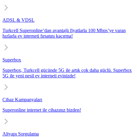
ADSL & VDSL
Turkcell Superonline’dan avantajlı fiyatlarla 100 Mbps’ye varan
hızlarla ev interneti fırsatını kaçırma!
Superbox
Superbox, Turkcell gücünde 5G ile artık çok daha güçlü. Superbox
5G ile yeni nesil ev interneti evinizde!
Cihaz Kampanyaları
Superonline internet ile cihazınız bizden!
Altyapı Sorgulama