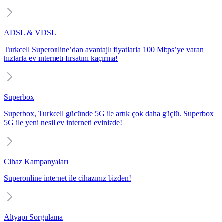
ADSL & VDSL
Turkcell Superonline’dan avantajlı fiyatlarla 100 Mbps’ye varan
hızlarla ev interneti fırsatını kaçırma!
Superbox
Superbox, Turkcell gücünde 5G ile artık çok daha güçlü. Superbox
5G ile yeni nesil ev interneti evinizde!
Cihaz Kampanyaları
Superonline internet ile cihazınız bizden!
Altyapı Sorgulama