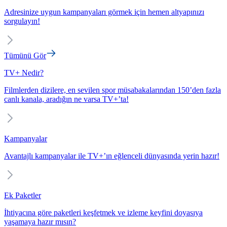
Adresinize uygun kampanyaları görmek için hemen altyapınızı
sorgulayın!
Tümünü Gör
TV+ Nedir?
Filmlerden dizilere, en sevilen spor müsabakalarından 150’den fazla
canlı kanala, aradığın ne varsa TV+’ta!
Kampanyalar
Avantajlı kampanyalar ile TV+’ın eğlenceli dünyasında yerin hazır!
Ek Paketler
İhtiyacına göre paketleri keşfetmek ve izleme keyfini doyasıya
yaşamaya hazır mısın?