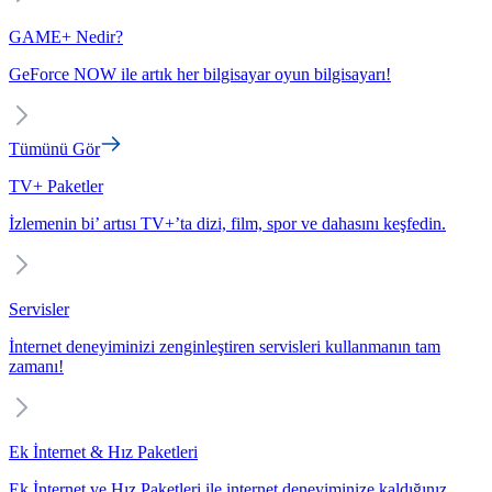
GAME+ Nedir?
GeForce NOW ile artık her bilgisayar oyun bilgisayarı!
Tümünü Gör
TV+ Paketler
İzlemenin bi’ artısı TV+’ta dizi, film, spor ve dahasını keşfedin.
Servisler
İnternet deneyiminizi zenginleştiren servisleri kullanmanın tam
zamanı!
Ek İnternet & Hız Paketleri
Ek İnternet ve Hız Paketleri ile internet deneyiminize kaldığınız