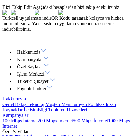
Bizi Takip Edin
Aşağıdaki hesaplardan bizi takip edebilirsiniz.
Turkcell uygulaması indir
QR Kodu taratarak kolayca ve hızlıca
indirebilirsiniz. Ya da sistem uygulama yöneticinizi seçerek
indirebilirsiniz.
Hakkımızda
Kampanyalar
Özel Sayfalar
İşlem Merkezi
Tüketici Şikayeti
Faydalı Linkler
Hakkımızda
Genel Bakış
Teknoloji
Müşteri Memnuniyeti Politikası
İnsan
Kaynakları
İletişim
Bilgi Toplumu Hizmetleri
Kampanyalar
100 Mbps İnternet
200 Mbps İnternet
500 Mbps İnternet
1000 Mbps
İnternet
Özel Sayfalar