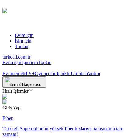
Evim için
İşim için
Toptan
turkcell.com.tr
Evim için
İşim için
Toptan
Ev İnterneti
TV+
Oyuncular İçin
Ek Ürünler
Yardım
İnternet Başvurusu
Hızlı İşlemler
Giriş Yap
Fiber
Turkcell Superonline’ın yüksek fiber hızlarıyla tanışmanın tam
zamanı!