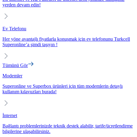
yerden devam edin!
Ev Telefonu
Her yöne avantajlı fiyatlarla konuşmak için ev telefonunu Turkcell
Superonline’a şimdi taşıyın !
Tümünü Gör
Modemler
Superonline ve Superbox ürünleri için tüm modemlerin detaylı
kullanım kılavuzları burada!
İnternet
Bağlantı problemlerinizde teknik destek alabilir, tarife/ücretlendirme
bilgilerine ulaşabilirsiniz.