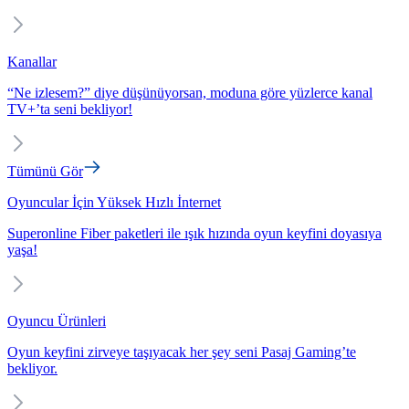
Kanallar
“Ne izlesem?” diye düşünüyorsan, moduna göre yüzlerce kanal
TV+’ta seni bekliyor!
Tümünü Gör
Oyuncular İçin Yüksek Hızlı İnternet
Superonline Fiber paketleri ile ışık hızında oyun keyfini doyasıya
yaşa!
Oyuncu Ürünleri
Oyun keyfini zirveye taşıyacak her şey seni Pasaj Gaming’te
bekliyor.