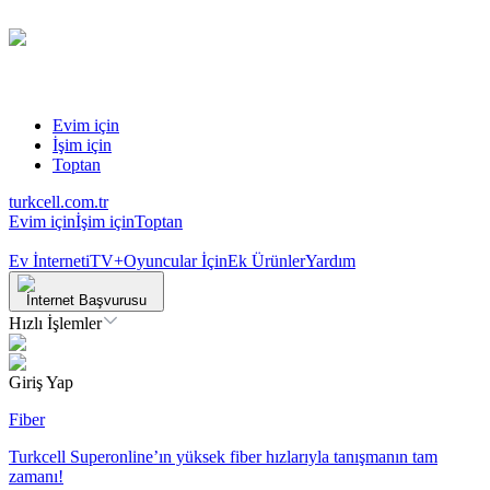
Evim için
İşim için
Toptan
turkcell.com.tr
Evim için
İşim için
Toptan
Ev İnterneti
TV+
Oyuncular İçin
Ek Ürünler
Yardım
İnternet Başvurusu
Hızlı İşlemler
Giriş Yap
Fiber
Turkcell Superonline’ın yüksek fiber hızlarıyla tanışmanın tam
zamanı!