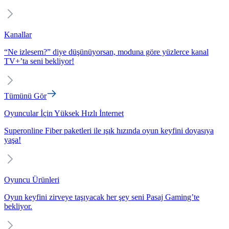
Kanallar
“Ne izlesem?” diye düşünüyorsan, moduna göre yüzlerce kanal
TV+’ta seni bekliyor!
Tümünü Gör
Oyuncular İçin Yüksek Hızlı İnternet
Superonline Fiber paketleri ile ışık hızında oyun keyfini doyasıya
yaşa!
Oyuncu Ürünleri
Oyun keyfini zirveye taşıyacak her şey seni Pasaj Gaming’te
bekliyor.