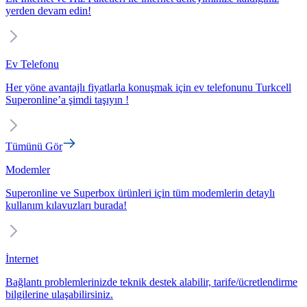
yerden devam edin!
Ev Telefonu
Her yöne avantajlı fiyatlarla konuşmak için ev telefonunu Turkcell
Superonline’a şimdi taşıyın !
Tümünü Gör
Modemler
Superonline ve Superbox ürünleri için tüm modemlerin detaylı
kullanım kılavuzları burada!
İnternet
Bağlantı problemlerinizde teknik destek alabilir, tarife/ücretlendirme
bilgilerine ulaşabilirsiniz.