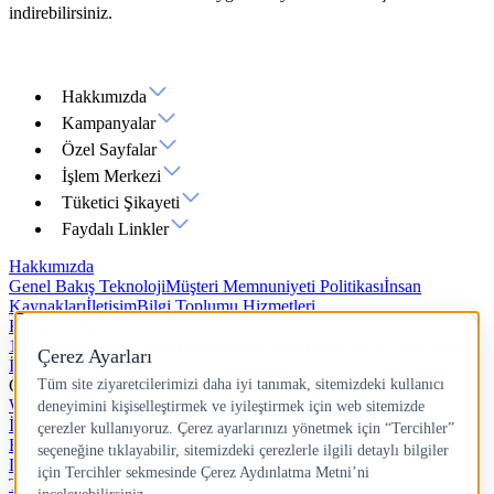
indirebilirsiniz.
Hakkımızda
Kampanyalar
Özel Sayfalar
İşlem Merkezi
Tüketici Şikayeti
Faydalı Linkler
Hakkımızda
Genel Bakış
Teknoloji
Müşteri Memnuniyeti Politikası
İnsan
Kaynakları
İletişim
Bilgi Toplumu Hizmetleri
Kampanyalar
100 Mbps İnternet
200 Mbps İnternet
500 Mbps İnternet
1000 Mbps
İnternet
Özel Sayfalar
Wi-Fi 7
Yazlık İnternet
Hız Testi
IP Adresi Sorgulama
Ping Testi
İşlem Merkezi
Fatura İşlemleri
Abonelik İşlemleri
Ürün ve Servislerim
Paket
Değiştirme
Ek Ürün Al
Kablosuz Ağ İşlemleri
Tüketici Şikayeti