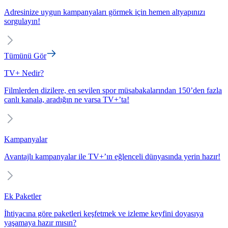
Adresinize uygun kampanyaları görmek için hemen altyapınızı
sorgulayın!
Tümünü Gör
TV+ Nedir?
Filmlerden dizilere, en sevilen spor müsabakalarından 150’den fazla
canlı kanala, aradığın ne varsa TV+’ta!
Kampanyalar
Avantajlı kampanyalar ile TV+’ın eğlenceli dünyasında yerin hazır!
Ek Paketler
İhtiyacına göre paketleri keşfetmek ve izleme keyfini doyasıya
yaşamaya hazır mısın?