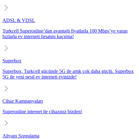
ADSL & VDSL
Turkcell Superonline’dan avantajlı fiyatlarla 100 Mbps’ye varan
hızlarla ev interneti fırsatını kaçırma!
Superbox
Superbox, Turkcell gücünde 5G ile artık çok daha güçlü. Superbox
5G ile yeni nesil ev interneti evinizde!
Cihaz Kampanyaları
Superonline internet ile cihazınız bizden!
Altyapı Sorgulama