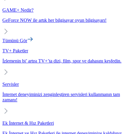
GAME+ Nedir?
GeForce NOW ile artık her bilgisayar oyun bilgisayarı!
Tümünü Gör
TV+ Paketler
İzlemenin bi’ artısı TV+’ta dizi, film, spor ve dahasını keşfedin.
Servisler
İnternet deneyiminizi zenginleştiren servisleri kullanmanın tam
zamanı!
Ek İnternet & Hız Paketleri
Ek İnternet ve Hız Paketleri ile internet deneyiminize kaldığınız