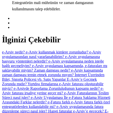
Entegratörün mali mührünün ve zaman damgasının
kullanılmasını talep edebilirler.
İlginizi Çekebilir
e-Arşiv nedir?
e-Arşiv kullanmak kimlere zorunludur?
e-Arşiv
uygulamasından nasıl yararlanabilirim?
e-Arşiv uygulamasına
başvuru yöntemleri nelerdir?
e-Arşiv uygulamasına neden isteğe
bağlı geçmeliyim?
e-Arşiv uygulaması kapsamında, e-faturaları mı
saklayabilir miyim?
Zaman damgası nedir? e-Arşiv kapsamında
zaman damgası temin etmek zorunda mıyım?
İnternet Üzerinden
Bilet, Sigorta Poliçesi vb. Satış Yapanlar E-Arşiv’e Geçmek
Zorunda mıdır?
Yurtdışı firmalarına e-Arşiv faturası oluşturabilir
miyiz?
e-Arşivde Raporlama Zorunluluğunun kapsamı nedir?
e-
Arşiv faturası irsaliye yerine geçer mi?
e-Arşiv Faturalarının Teslim
Süreci nasıl işler?
e-Arşiv Uygulaması İle e-Fatura Saklama Hizmeti
Arasındaki Farklar nelerdir?
e-Fatura farklı e-Arşiv fatura farklı özel
entegratörlerden kullanılabilir mi?
e-Arşiv uygulamasında fatura
düzenleme süreci nasıl işler?
Hangi faturalar e-Arşiv’e geçecek?
E-