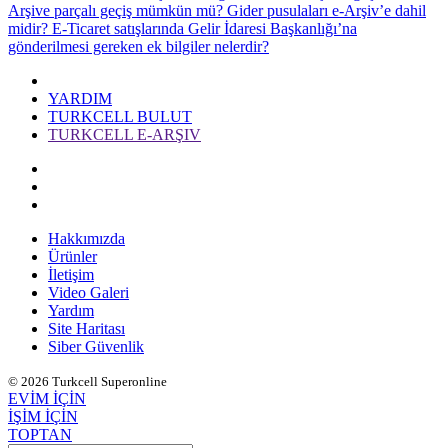
Arşive parçalı geçiş mümkün mü?
Gider pusulaları e-Arşiv’e dahil
midir?
E-Ticaret satışlarında Gelir İdaresi Başkanlığı’na
gönderilmesi gereken ek bilgiler nelerdir?
YARDIM
TURKCELL BULUT
TURKCELL E-ARŞIV
Hakkımızda
Ürünler
İletişim
Video Galeri
Yardım
Site Haritası
Siber Güvenlik
© 2026 Turkcell Superonline
EVİM İÇİN
İŞİM İÇİN
TOPTAN