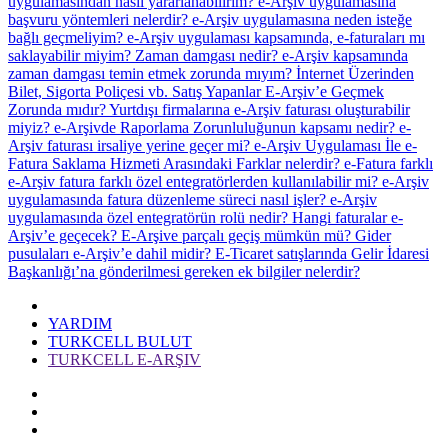
uygulamasından nasıl yararlanabilirim?
e-Arşiv uygulamasına
başvuru yöntemleri nelerdir?
e-Arşiv uygulamasına neden isteğe
bağlı geçmeliyim?
e-Arşiv uygulaması kapsamında, e-faturaları mı
saklayabilir miyim?
Zaman damgası nedir? e-Arşiv kapsamında
zaman damgası temin etmek zorunda mıyım?
İnternet Üzerinden
Bilet, Sigorta Poliçesi vb. Satış Yapanlar E-Arşiv’e Geçmek
Zorunda mıdır?
Yurtdışı firmalarına e-Arşiv faturası oluşturabilir
miyiz?
e-Arşivde Raporlama Zorunluluğunun kapsamı nedir?
e-
Arşiv faturası irsaliye yerine geçer mi?
e-Arşiv Uygulaması İle e-
Fatura Saklama Hizmeti Arasındaki Farklar nelerdir?
e-Fatura farklı
e-Arşiv fatura farklı özel entegratörlerden kullanılabilir mi?
e-Arşiv
uygulamasında fatura düzenleme süreci nasıl işler?
e-Arşiv
uygulamasında özel entegratörün rolü nedir?
Hangi faturalar e-
Arşiv’e geçecek?
E-Arşive parçalı geçiş mümkün mü?
Gider
pusulaları e-Arşiv’e dahil midir?
E-Ticaret satışlarında Gelir İdaresi
Başkanlığı’na gönderilmesi gereken ek bilgiler nelerdir?
YARDIM
TURKCELL BULUT
TURKCELL E-ARŞIV