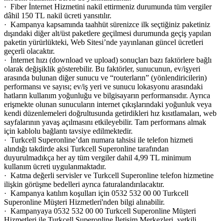
· Fiber İnternet Hizmetini nakil ettirmeniz durumunda tüm vergiler
dâhil 150 TL nakil ücreti yansıtılır.
· Kampanya kapsamında taahhüt sürenizce ilk seçtiğiniz paketiniz
dışındaki diğer alt/üst paketlere geçilmesi durumunda geçiş yapılan
paketin yürürlükteki, Web Sitesi’nde yayınlanan güncel ücretleri
geçerli olacaktır.
· İnternet hızı (download ve upload) sonuçları bazı faktörlere bağlı
olarak değişiklik gösterebilir. Bu faktörler, sunucunun, ev/işyeri
arasında bulunan diğer sunucu ve “routerların” (yönlendiricilerin)
performansı ve sayısı; ev/iş yeri ve sunucu lokasyonu arasındaki
hatların kullanım yoğunluğu ve bilgisayarın performansıdır. Ayrıca
erişmekte olunan sunucuların internet çıkışlarındaki yoğunluk veya
kendi düzenlemeleri doğrultusunda getirdikleri hız kısıtlamaları, web
sayfalarının yavaş açılmasını etkileyebilir. Tam performans almak
için kablolu bağlantı tavsiye edilmektedir.​
· Turkcell Superonline’dan numara tahsisi ile telefon hizmeti
alındığı takdirde aksi Turkcell Superonline tarafından
duyurulmadıkça her ay tüm vergiler dahil 4,99 TL minimum
kullanım ücreti uygulanmaktadır​.
· Katma değerli servisler ve Turkcell Superonline telefon hizmetine
ilişkin görüşme bedelleri ayrıca faturalandırılacaktır.
· Kampanya katılım koşulları için 0532 532 00 00 Turkcell
Superonline Müşteri Hizmetleri'nden bilgi alınabilir.
· Kampanyaya 0532 532 00 00 Turkcell Superonline Müşteri
Hizmetleri ile Turkcell Superonline İletişim Merkezleri, yetkili