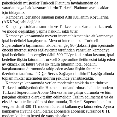
paketlerdeki müşteriler Turkcell Platinum faydalarından da
yararlanmaya hak kazanacaklardır.Turkcell Platinum ayrılacakları
için​ tıklayınız.
· Kampanya içerisinde sunulan paket Adil Kullanım Koşullarına
(AKK’ya) tabi değildir.
· Kampanya stoklarla sınırlıdır ve Turkcell cihazlarda marka, renk
ve model değişikliği yapma hakkını saklı tutar.
· Kampanya kapsamında mevcut internet hizmetinize ait kampanya
iptal bedelinizi karşılıyoruz. Mevcut internetinizin Turkcell
Superonline’a taşınmasını takiben en geç 90 (doksan) gün içerisinde
önceki internet servis sağlayıcınız tarafından yansıtılan kampanya
iptal bedelinin tüm vergiler dâhil 500 TL'ye kadar olan kısmını, iptal
bedeline ilişkin faturanın Turkcell Superonline iletilmesini takip eden
ay çıkacak ilk fatura veya ilk fatura tutarının iptal bedelini
karşılamaması durumunda takip eden aylara ilişkin faturalar
üzerinden tarafınıza “Diğer Servis Sağlayıcı İndirimi” başlığı altında
toplam miktar üzerinden indirim şeklinde yansıtılacaktır.
· Kampanya kapsamında verilen modemler stoklarla sınırlıdır ve
Turkcell mülkiyetindedir. Hizmetin sonlandırılması halinde modem
Turkcell Superonline Abone Merkez’lerine çalışır durumda ve tüm
parçaları eksiksiz olarak teslim edilmelidir. Teslim edilmemesi ya da
eksik/arızalı teslim edilmesi durumunda, Turkcell Superonline tüm
vergiler dahil 300 TL modem ücretini kullanıcıya fatura eder. Ayrıca
kampanya fiyatına dahil olarak abonelere abonelik süresince 8 TL
modem kullanım ücreti de yansıtılacaktır.