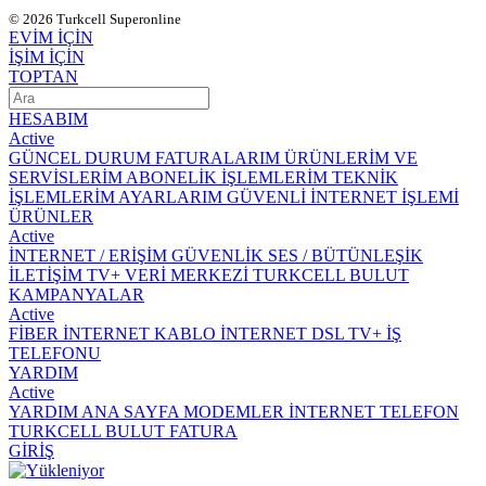
© 2026 Turkcell Superonline
EVİM İÇİN
İŞİM İÇİN
TOPTAN
HESABIM
Active
GÜNCEL DURUM
FATURALARIM
ÜRÜNLERİM VE
SERVİSLERİM
ABONELİK İŞLEMLERİM
TEKNİK
İŞLEMLERİM
AYARLARIM
GÜVENLİ İNTERNET İŞLEMİ
ÜRÜNLER
Active
İNTERNET / ERİŞİM
GÜVENLİK
SES / BÜTÜNLEŞİK
İLETİŞİM
TV+
VERİ MERKEZİ
TURKCELL BULUT
KAMPANYALAR
Active
FİBER İNTERNET
KABLO İNTERNET
DSL
TV+
İŞ
TELEFONU
YARDIM
Active
YARDIM ANA SAYFA
MODEMLER
İNTERNET
TELEFON
TURKCELL BULUT
FATURA
GİRİŞ