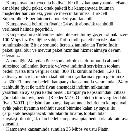
· Kampanyadan mevcutta hediyeli bir cihaz kampanyasında, efsane
esnaf/işte güçlü paket, ortak paketli bir kampanyada bulunan
müşteriler haricindeki, yeni ve mevcut kurumsal Turkcell
Superonline Fiber internet aboneleri yararlanabilir.
· Kampanyada belirtilen fiyatlar 24 aylık abonelik taahhüdü
verilmesi halinde geçerlidir.
· Kampanyanın aktiflenmesinden itibaren bir ay geçerli olmak üzere
100 Mbps hız özelliğine sahip Turbo İndir paketi ücretsiz olarak
sunulmaktadır. Bir ay sonunda ücretsiz tanımlanan Turbo İndir
paketi iptal olur ve mevcut paket hızından hizmet almaya devam
edersiniz.
· Aboneliğin 24 aydan önce sonlandırılması durumunda abonelik
süresince kullanılan ücretsiz ve/veya indirimli servislerin toplam
bedeli (varsa tüm vergiler dahil 300 TL kurulum bedeli, 120 TL
aktivasyon ücreti, modem taahhütname şartlarına uygun getirilmez
ise 300 TL modem bedeli, kampanya kapsamında yararlanılan 24 ay
taahhütlü fiyat ile tarife fiyatı arasındaki indirim miktarının
yararlanılan ay sayısı kadar bedeli, kampanya kapsamındaki cihaza
göre tabletin rayiç bedeli (Reeder M7 GO tabletin tüm vergiler dahil
fiyatı 349TL ) ile işbu kampanya kapsamında belirlenen kampanyalı
aylık paket fiyatının taahhüt süresi bitimine kalan ay sayısı ile
çarpılarak hesaplanacak faturalandırılmamış toplam tutar
karşılaştırılıp düşük olan bedel kampanya iptal bedeli olarak faturaya
yansıtılır.
· Kampanya kapsamında sunulan 35 Mbps ve üstü Platin