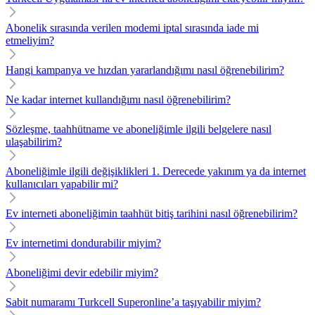
Abonelik sırasında verilen modemi iptal sırasında iade mi
etmeliyim?
Hangi kampanya ve hızdan yararlandığımı nasıl öğrenebilirim?
Ne kadar internet kullandığımı nasıl öğrenebilirim?
Sözleşme, taahhütname ve aboneliğimle ilgili belgelere nasıl
ulaşabilirim?
Aboneliğimle ilgili değişiklikleri 1. Derecede yakınım ya da internet
kullanıcıları yapabilir mi?
Ev interneti aboneliğimin taahhüt bitiş tarihini nasıl öğrenebilirim?
Ev internetimi dondurabilir miyim?
Aboneliğimi devir edebilir miyim?
Sabit numaramı Turkcell Superonline’a taşıyabilir miyim?