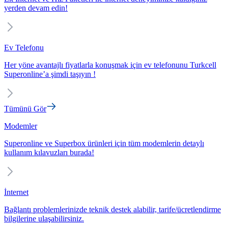
yerden devam edin!
Ev Telefonu
Her yöne avantajlı fiyatlarla konuşmak için ev telefonunu Turkcell
Superonline’a şimdi taşıyın !
Tümünü Gör
Modemler
Superonline ve Superbox ürünleri için tüm modemlerin detaylı
kullanım kılavuzları burada!
İnternet
Bağlantı problemlerinizde teknik destek alabilir, tarife/ücretlendirme
bilgilerine ulaşabilirsiniz.