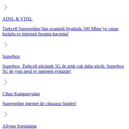
ADSL & VDSL
Turkcell Superonline’dan avantajlı fiyatlarla 100 Mbps’ye varan
hızlarla ev interneti fırsatını kaçırma!
Superbox
Superbox, Turkcell gücünde 5G ile artık çok daha güçlü. Superbox
5G ile yeni nesil ev interneti evinizde!
Cihaz Kampanyaları
Superonline internet ile cihazınız bizden!
Altyapı Sorgulama