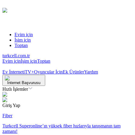
Evim için
İşim için
Toptan
turkcell.com.tr
Evim için
İşim için
Toptan
Ev İnterneti
TV+
Oyuncular İçin
Ek Ürünler
Yardım
İnternet Başvurusu
Hızlı İşlemler
Giriş Yap
Fiber
Turkcell Superonline’ın yüksek fiber hızlarıyla tanışmanın tam
zamanı!