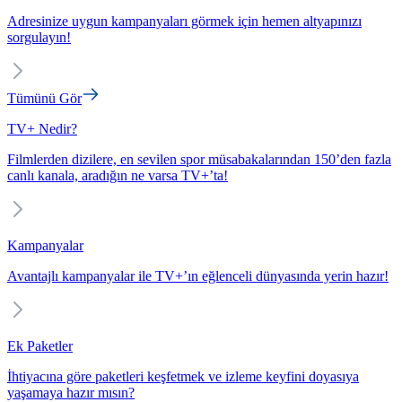
Adresinize uygun kampanyaları görmek için hemen altyapınızı
sorgulayın!
Tümünü Gör
TV+ Nedir?
Filmlerden dizilere, en sevilen spor müsabakalarından 150’den fazla
canlı kanala, aradığın ne varsa TV+’ta!
Kampanyalar
Avantajlı kampanyalar ile TV+’ın eğlenceli dünyasında yerin hazır!
Ek Paketler
İhtiyacına göre paketleri keşfetmek ve izleme keyfini doyasıya
yaşamaya hazır mısın?