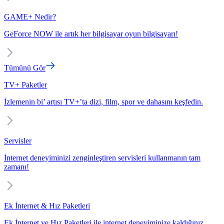
GAME+ Nedir?
GeForce NOW ile artık her bilgisayar oyun bilgisayarı!
Tümünü Gör
TV+ Paketler
İzlemenin bi’ artısı TV+’ta dizi, film, spor ve dahasını keşfedin.
Servisler
İnternet deneyiminizi zenginleştiren servisleri kullanmanın tam
zamanı!
Ek İnternet & Hız Paketleri
Ek İnternet ve Hız Paketleri ile internet deneyiminize kaldığınız