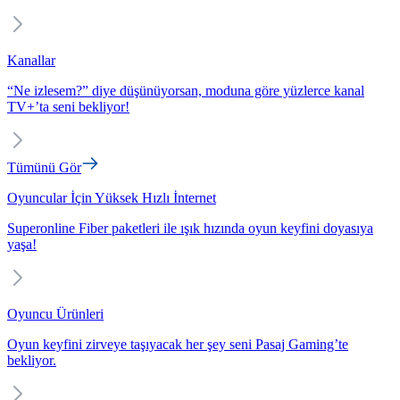
Kanallar
“Ne izlesem?” diye düşünüyorsan, moduna göre yüzlerce kanal
TV+’ta seni bekliyor!
Tümünü Gör
Oyuncular İçin Yüksek Hızlı İnternet
Superonline Fiber paketleri ile ışık hızında oyun keyfini doyasıya
yaşa!
Oyuncu Ürünleri
Oyun keyfini zirveye taşıyacak her şey seni Pasaj Gaming’te
bekliyor.