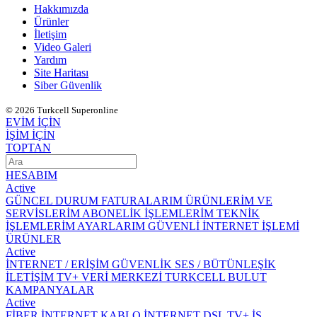
Hakkımızda
Ürünler
İletişim
Video Galeri
Yardım
Site Haritası
Siber Güvenlik
© 2026 Turkcell Superonline
EVİM İÇİN
İŞİM İÇİN
TOPTAN
HESABIM
Active
GÜNCEL DURUM
FATURALARIM
ÜRÜNLERİM VE
SERVİSLERİM
ABONELİK İŞLEMLERİM
TEKNİK
İŞLEMLERİM
AYARLARIM
GÜVENLİ İNTERNET İŞLEMİ
ÜRÜNLER
Active
İNTERNET / ERİŞİM
GÜVENLİK
SES / BÜTÜNLEŞİK
İLETİŞİM
TV+
VERİ MERKEZİ
TURKCELL BULUT
KAMPANYALAR
Active
FİBER İNTERNET
KABLO İNTERNET
DSL
TV+
İŞ