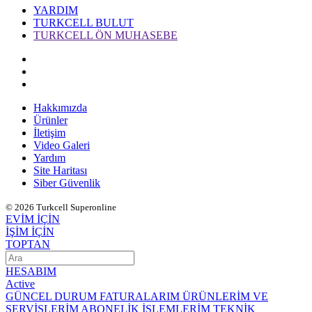
YARDIM
TURKCELL BULUT
TURKCELL ÖN MUHASEBE
Hakkımızda
Ürünler
İletişim
Video Galeri
Yardım
Site Haritası
Siber Güvenlik
© 2026 Turkcell Superonline
EVİM İÇİN
İŞİM İÇİN
TOPTAN
HESABIM
Active
GÜNCEL DURUM
FATURALARIM
ÜRÜNLERİM VE
SERVİSLERİM
ABONELİK İŞLEMLERİM
TEKNİK