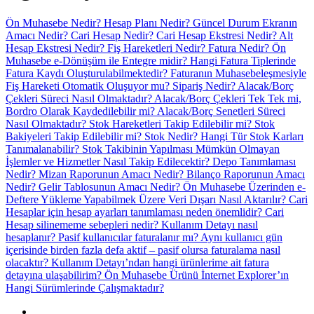
Ön Muhasebe Nedir?
Hesap Planı Nedir?
Güncel Durum Ekranın
Amacı Nedir?
Cari Hesap Nedir?
Cari Hesap Ekstresi Nedir?
Alt
Hesap Ekstresi Nedir?
Fiş Hareketleri Nedir?
Fatura Nedir?
Ön
Muhasebe e-Dönüşüm ile Entegre midir?
Hangi Fatura Tiplerinde
Fatura Kaydı Oluşturulabilmektedir?
Faturanın Muhasebeleşmesiyle
Fiş Hareketi Otomatik Oluşuyor mu?
Sipariş Nedir?
Alacak/Borç
Çekleri Süreci Nasıl Olmaktadır?
Alacak/Borç Çekleri Tek Tek mi,
Bordro Olarak Kaydedilebilir mi?
Alacak/Borç Senetleri Süreci
Nasıl Olmaktadır?
Stok Hareketleri Takip Edilebilir mi?
Stok
Bakiyeleri Takip Edilebilir mi?
Stok Nedir?
Hangi Tür Stok Karları
Tanımalanabilir?
Stok Takibinin Yapılması Mümkün Olmayan
İşlemler ve Hizmetler Nasıl Takip Edilecektir?
Depo Tanımlaması
Nedir?
Mizan Raporunun Amacı Nedir?
Bilanço Raporunun Amacı
Nedir?
Gelir Tablosunun Amacı Nedir?
Ön Muhasebe Üzerinden e-
Deftere Yükleme Yapabilmek Üzere Veri Dışarı Nasıl Aktarılır?
Cari
Hesaplar için hesap ayarları tanımlaması neden önemlidir?
Cari
Hesap silinememe sebepleri nedir?
Kullanım Detayı nasıl
hesaplanır?
Pasif kullanıcılar faturalanır mı?
Aynı kullanıcı gün
içerisinde birden fazla defa aktif – pasif olursa faturalama nasıl
olacaktır?
Kullanım Detayı’ndan hangi ürünlerime ait fatura
detayına ulaşabilirim?
Ön Muhasebe Ürünü İnternet Explorer’ın
Hangi Sürümlerinde Çalışmaktadır?