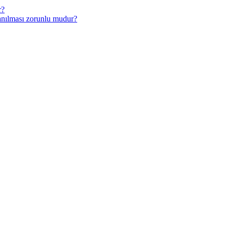
r?
anılması zorunlu mudur?