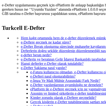
​e-Defter uygulamasına geçmek için ePlatform ile anlaşıp başkanlığı
gereken husus ise ‘’Uyumlu Yazılım’’ alanında ePlatform 1.0.0.0 seçene
GİB tarafına e-Defter başvurusu yapıldıktan sonra, ePlatform başvur
Turkcell E-Defter
Hem kağıt ortamında hem de e-defter düzenlemek müm
e-Deftere geçmek ne kadar sürer?
e-Defter Beratı oluşturma sürecinde muhasebe kayıtlarım d
Defterlerin doğru şekilde düzenlenip düzenlenmediği nasıl
e-defter beratı nedir?
e-Defterin ve beratının Gelir İdaresi Başkanlığı tarafından
Hangi defterler e-Defter olarak tutulabilir?
e-Defter Saklama nasıl yapılır?
e-Fatura kullanıcısı olmadan, e-Defter kullanıcısı o
e-Defteri nasıl oluşturabilirim?
e-İmza Ve Mali Mühür Arasındaki Fark Nedir?
e-Defter yazılımlarının uyumluluğu ne demektir?
ePlatform ile e-Deftere geçmek için ne yapmalıyı
Anonim ve limited şirketlerin e-defter tutabilmesinin
Kimler zorunlu olarak e-Deftere geçmelidir?
Gerçek kişilerin e-Defter tutabilmesinin şartları nel