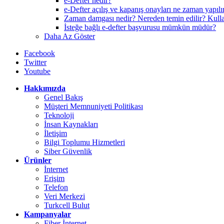
e-Defter nedir?
e-Defter açılış ve kapanış onayları ne zaman yapılı
Zaman damgası nedir? Nereden temin edilir? Kull
İsteğe bağlı e-defter başvurusu mümkün müdür?
Daha Az Göster
Facebook
Twitter
Youtube
Hakkımızda
Genel Bakış
Müşteri Memnuniyeti Politikası
Teknoloji
İnsan Kaynakları
İletişim
Bilgi Toplumu Hizmetleri
Siber Güvenlik
Ürünler
İnternet
Erişim
Telefon
Veri Merkezi
Turkcell Bulut
Kampanyalar
Fiber İnternet