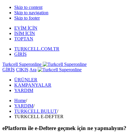
Skip to content
Skip to navigation
Skip to footer
EVİM İÇİN
İŞİM İÇİN
TOPTAN
TURKCELL.COM.TR
GİRİŞ
Turkcell Superonline
GİRİŞ
ÇIKIŞ
Ara
ÜRÜNLER
KAMPANYALAR
YARDIM
Home
/
YARDIM
/
TURKCELL BULUT
/
TURKCELL E-DEFTER
ePlatform ile e-Deftere geçmek için ne yapmalıyım?