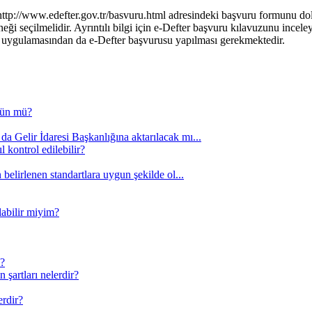
n http://www.edefter.gov.tr/basvuru.html adresindeki başvuru formunu 
ği seçilmelidir. Ayrıntılı bilgi için e-Defter başvuru kılavuzunu incele
u uygulamasından da e-Defter başvurusu yapılması gerekmektedir.
kün mü?
a Gelir İdaresi Başkanlığına aktarılacak mı...
 kontrol edilebilir?
 belirlenen standartlara uygun şekilde ol...
labilir miyim?
m?
 şartları nelerdir?
erdir?