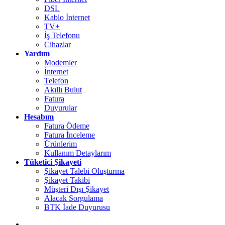
DSL
Kablo İnternet
TV+
İş Telefonu
Cihazlar
Yardım
Modemler
İnternet
Telefon
Akıllı Bulut
Fatura
Duyurular
Hesabım
Fatura Ödeme
Fatura İnceleme
Ürünlerim
Kullanım Detaylarım
Tüketici Şikayeti
Şikayet Talebi Oluşturma
Şikayet Takibi
Müşteri Dışı Şikayet
Alacak Sorgulama
BTK İade Duyurusu