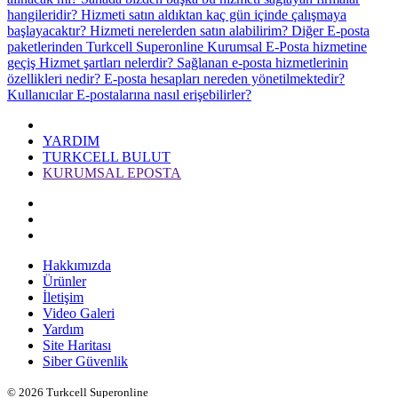
hangileridir?
Hizmeti satın aldıktan kaç gün içinde çalışmaya
başlayacaktır?
Hizmeti nerelerden satın alabilirim?
Diğer E-posta
paketlerinden Turkcell Superonline Kurumsal E-Posta hizmetine
geçiş
Hizmet şartları nelerdir?
Sağlanan e-posta hizmetlerinin
özellikleri nedir?
E-posta hesapları nereden yönetilmektedir?
Kullanıcılar E-postalarına nasıl erişebilirler?
YARDIM
TURKCELL BULUT
KURUMSAL EPOSTA
Hakkımızda
Ürünler
İletişim
Video Galeri
Yardım
Site Haritası
Siber Güvenlik
© 2026 Turkcell Superonline