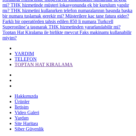
mi?
THK hizmetinde müşteri lokasyonunda ek bir kurulum yapılır
mı?
THK hizmetini kullanırken telefon numaralarının başında başka
bir numara tuşlamak gerekir mi?
Müşterilere kaç tane fatura gider?
Farklı bir operatörden tahsis edilen 850 li numara Turkcell
Superonline’a taşınarak THK hizmetinden yararlanılabilir mi?
Toptan Hat Kiralama ile birlikte mevcut Faks makinamı kullanabilir
miyim?
YARDIM
TELEFON
TOPTAN HAT KIRALAMA
Hakkımızda
Ürünler
İletişim
Video Galeri
Yardım
Site Haritası
Siber Güvenlik