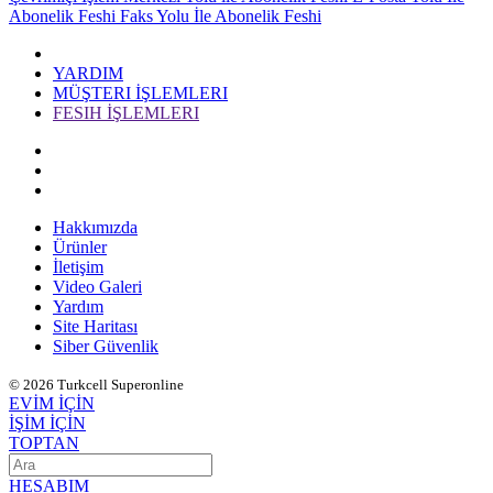
Abonelik Feshi
Faks Yolu İle Abonelik Feshi
YARDIM
MÜŞTERI İŞLEMLERI
FESIH İŞLEMLERI
Hakkımızda
Ürünler
İletişim
Video Galeri
Yardım
Site Haritası
Siber Güvenlik
© 2026 Turkcell Superonline
EVİM İÇİN
İŞİM İÇİN
TOPTAN
HESABIM