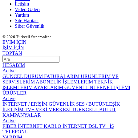
İletişim
Video Galeri
Yardım
Site Haritası
Siber Güvenlik
© 2026 Turkcell Superonline
EVİM İÇİN
İŞİM İÇİN
TOPTAN
HESABIM
Active
GÜNCEL DURUM
FATURALARIM
ÜRÜNLERİM VE
SERVİSLERİM
ABONELİK İŞLEMLERİM
TEKNİK
İŞLEMLERİM
AYARLARIM
GÜVENLİ İNTERNET İŞLEMİ
ÜRÜNLER
Active
İNTERNET / ERİŞİM
GÜVENLİK
SES / BÜTÜNLEŞİK
İLETİŞİM
TV+
VERİ MERKEZİ
TURKCELL BULUT
KAMPANYALAR
Active
FİBER İNTERNET
KABLO İNTERNET
DSL
TV+
İŞ
TELEFONU
YARDIM