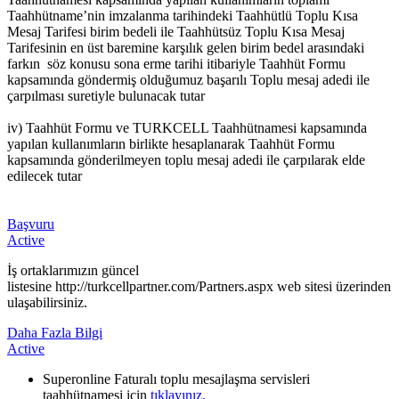
Taahhütname’nin imzalanma tarihindeki Taahhütlü Toplu Kısa
Mesaj Tarifesi birim bedeli ile Taahhütsüz Toplu Kısa Mesaj
Tarifesinin en üst baremine karşılık gelen birim bedel arasındaki
farkın söz konusu sona erme tarihi itibariyle Taahhüt Formu
kapsamında göndermiş olduğumuz başarılı Toplu mesaj adedi ile
çarpılması suretiyle bulunacak tutar
iv) Taahhüt Formu ve TURKCELL Taahhütnamesi kapsamında
yapılan kullanımların birlikte hesaplanarak Taahhüt Formu
kapsamında gönderilmeyen toplu mesaj adedi ile çarpılarak elde
edilecek tutar
Başvuru
Active
​İş ortaklarımızın güncel
listesine http://turkcellpartner.com/Partners.aspx web sitesi üzerinden
ulaşabilirsiniz.​
Daha Fazla Bilgi
Active
Superonline Faturalı toplu mesajlaşma servisleri
taahhütnamesi için
tıklayınız.