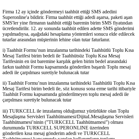
Firma 12 ay içinde göndermeyi taahhüt ettiği SMS adedini
Superonline'a bildirir. Firma taahhüt ettiği adedi aşarsa, paketi aşan
SMS'ler yine firmanın taahhüt ettiği baremin birim SMS fiyatından
ücretlendirilir. 12. ay sonunda taahhüt edilen adette SMS gönderimi
yapılmadıysa, aşağıdaki hesaplama yöntemleri sonucu elde edilecek
tutarlar arasından müşterinin lehine olan tutar faturlanır.
i) Taahhüt Formu’nun imzalanma tarihindeki Taahhütlü Toplu Kısa
Mesaj Tarifesi birim bedeli ile Taahhütsüz Toplu Kısa Mesaj
Tarifesinin en üst baremine karşılık gelen birim bedel arasındaki
farkın taahhüt Formu kapsamında gönderilen başarılı Toplu mesaj
adedi ile çarpılması suretiyle bulunacak tutar
ii) Taahhüt Formu’nun imzalanma tarihindeki Taahhütlü Toplu Kısa
Mesaj Tarifesi birim bedeli ile, söz konusu sona erme tarihi itibariyle
Taahhüt Formu kapsamında gönderilmeyen toplu mesaj adedi ile
çarpılması suretiyle bulunacak tutar
iii) TURKCELL ile imzalamış olduğumuz yürürlükte olan Toplu
Mesajlaşma Servisleri Taahhütnamesi/DijitaLMesajlaşma Servisleri
Taahhütnamesi’ninin (”TURKCELL Taahhütnamesi”) olması
durumunda TURKCELL SUPERONLINE üzerinden
gönderilen kısa mesaj gönderim adedi ve TURKCELL
Taahhütnamesi kapsamında yapılan kullanımların toplamı