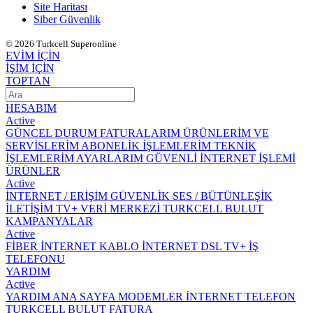
Site Haritası
Siber Güvenlik
© 2026 Turkcell Superonline
EVİM İÇİN
İŞİM İÇİN
TOPTAN
HESABIM
Active
GÜNCEL DURUM
FATURALARIM
ÜRÜNLERİM VE
SERVİSLERİM
ABONELİK İŞLEMLERİM
TEKNİK
İŞLEMLERİM
AYARLARIM
GÜVENLİ İNTERNET İŞLEMİ
ÜRÜNLER
Active
İNTERNET / ERİŞİM
GÜVENLİK
SES / BÜTÜNLEŞİK
İLETİŞİM
TV+
VERİ MERKEZİ
TURKCELL BULUT
KAMPANYALAR
Active
FİBER İNTERNET
KABLO İNTERNET
DSL
TV+
İŞ
TELEFONU
YARDIM
Active
YARDIM ANA SAYFA
MODEMLER
İNTERNET
TELEFON
TURKCELL BULUT
FATURA