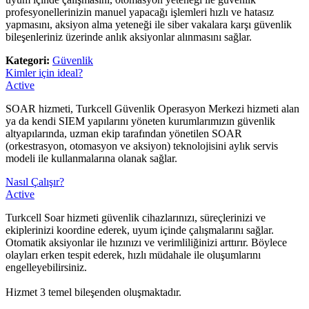
profesyonellerinizin manuel yapacağı işlemleri hızlı ve hatasız
yapmasını, aksiyon alma yeteneği ile siber vakalara karşı güvenlik
bileşenleriniz üzerinde anlık aksiyonlar alınmasını sağlar.
Kategori:
Güvenlik
Kimler için ideal?
Active
​SOAR hizmeti, Turkcell Güvenlik Operasyon Merkezi hizmeti alan
ya da kendi SIEM yapılarını yöneten kurumlarımızın güvenlik
altyapılarında, uzman ekip tarafından yönetilen SOAR
(orkestrasyon, otomasyon ve aksiyon) teknolojisini aylık servis
modeli ile kullanmalarına olanak sağlar.
Nasıl Çalışır?
Active
​Turkcell Soar hizmeti güvenlik cihazlarınızı, süreçlerinizi ve
ekiplerinizi koordine ederek, uyum içinde çalışmalarını sağlar.
Otomatik aksiyonlar ile hızınızı ve verimliliğinizi arttırır. Böylece
olayları erken tespit ederek, hızlı müdahale ile oluşumlarını
engelleyebilirsiniz.
Hizmet 3 temel bileşenden oluşmaktadır.