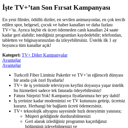
İşte TV+’tan Son Fırsat Kampanyası
En yeni filmler, ödüllü diziler, en sevilen animasyonlar, en çok tercih
edilen spor, belgesel, çocuk ve haber kanalları ve daha fazlası
TV+’ta. Ayrıca hiçbir ek ücret ödemeden canlı kanalları 24 saate
kadar geri alabilir; istediğiniz programları kaydedebilir; telefondan,
tabletten ve bilgisayarınızdan da izleyebilirsiniz. Üstelik ilk 1 ay
boyunca tüm kanallar açık!
Kategori:
TV+ Diğer Kampanyalar
Avantajlar
Avantajlar
​Turkcell Fiber Limitsiz Paketler ve TV+’ın eğlenceli dünyası
bir arada çok özel fiyatlarla!
TV+ ile iş yerinizde televizyon keyfini doyasıya yaşar üstelik
bu hizmetleri sadece tek faturada ödeyebilirsiniz!
Fatura Sürprizi Yok! Kampanya fiyatlarımıza her şey dahil!
İş yerinize kadar ​modeminizi ve TV kutunuzu getirip, ücretsiz
kurarız. Herhangi bir bağlantı ücreti ödemezsiniz.
TV+ teknolojik altyapısı sayesinde hızlı deneyimin yanısıra;
Müşteri geldiğinde durdurabilmenizi
Geri alarak izlediğiniz programın kaçırdığınız
bölümünü izleyebilmenizi ve