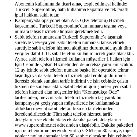
Abonenin kullanımında ticari amaç tespit edilmesi halinde;
Turkcell Superonline, hattı kullanıma kapatma ve tek taraflı
iptal hakkını saklı tutar.
Kampanyada opsiyonel olan ALO (Ev telefonu) Hizmeti
kapsamında Turkcell Superonline'dan numara taşıma veya
numara tahsis hizmeti alınması gerekmektedir.
Sabit telefon numarasını Turkcell Superonline’a taşımak
suretiyle ve/veya yeni sabit telefon numarası tahsis etmek
suretiyle sabit telefon hizmeti aldığınız durumunda aylık tüm
vergiler dahil 1 TL sabit telefon kullanım ücreti yansıtılacaktır.
Ayrıca sabit telefon hizmeti kullanan müşteriler 1 hatları için
İşin Cebinde Çalsın Hizmetinden de ücretsiz yararlanılacaktır.
12 ay içinde sabit telefon numara başka bir operatöre tekrar
taşındığı ya da sabit telefon hizmeti iptal edildiği durumda
ücretsiz olarak sunulan tarife indirimi ve işin cebinde çalsın
hizmeti de sonlanacaktır. Sabit telefon görüşmeleri yeni sabit
telefon hizmeti alan müşteriler için “Konuştukça Öde”
tarifesinden, mevcut sabit telefon hizmetini taşıyarak bu
kampanyaya geçiş yapan müşterilerde ise kullanmakta
oldukları mevcut sabit telefon hizmeti tarifelerinden
ücretlendirilecektir. Tüm sabit telefon hizmeti tarife
detaylarına ve ek alınabilecek dakika paketi detaylarına
www.superonline.net adresinden ulaşılabilir. Dakika paketleri
için ücretlendirme periyodu yurtiçi GSM için 30 saniye, diğer
yönler yapılan aramalar için 60 saniye olacaktır. İşin cebinde