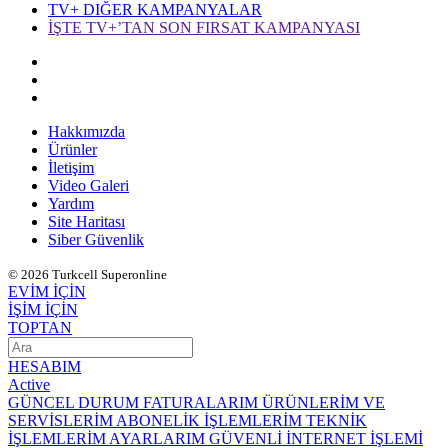
TV+ DIĞER KAMPANYALAR
İŞTE TV+’TAN SON FIRSAT KAMPANYASI
Hakkımızda
Ürünler
İletişim
Video Galeri
Yardım
Site Haritası
Siber Güvenlik
© 2026 Turkcell Superonline
EVİM İÇİN
İŞİM İÇİN
TOPTAN
HESABIM
Active
GÜNCEL DURUM
FATURALARIM
ÜRÜNLERİM VE
SERVİSLERİM
ABONELİK İŞLEMLERİM
TEKNİK
İŞLEMLERİM
AYARLARIM
GÜVENLİ İNTERNET İŞLEMİ