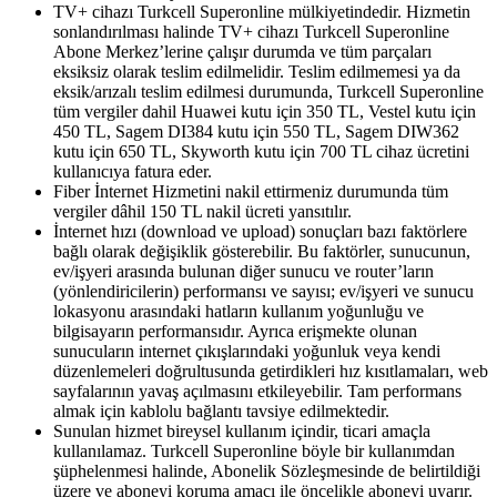
TV+ cihazı Turkcell Superonline mülkiyetindedir. Hizmetin
sonlandırılması halinde TV+ cihazı Turkcell Superonline
Abone Merkez’lerine çalışır durumda ve tüm parçaları
eksiksiz olarak teslim edilmelidir. Teslim edilmemesi ya da
eksik/arızalı teslim edilmesi durumunda, Turkcell Superonline
tüm vergiler dahil Huawei kutu için 350 TL, Vestel kutu için
450 TL, Sagem DI384 kutu için 550 TL, Sagem DIW362
kutu için 650 TL, Skyworth kutu için 700 TL cihaz ücretini
kullanıcıya fatura eder.
Fiber İnternet Hizmetini nakil ettirmeniz durumunda tüm
vergiler dâhil 150 TL nakil ücreti yansıtılır.
İnternet hızı (download ve upload) sonuçları bazı faktörlere
bağlı olarak değişiklik gösterebilir. Bu faktörler, sunucunun,
ev/işyeri arasında bulunan diğer sunucu ve router’ların
(yönlendiricilerin) performansı ve sayısı; ev/işyeri ve sunucu
lokasyonu arasındaki hatların kullanım yoğunluğu ve
bilgisayarın performansıdır. Ayrıca erişmekte olunan
sunucuların internet çıkışlarındaki yoğunluk veya kendi
düzenlemeleri doğrultusunda getirdikleri hız kısıtlamaları, web
sayfalarının yavaş açılmasını etkileyebilir. Tam performans
almak için kablolu bağlantı tavsiye edilmektedir.
Sunulan hizmet bireysel kullanım içindir, ticari amaçla
kullanılamaz. Turkcell Superonline böyle bir kullanımdan
şüphelenmesi halinde, Abonelik Sözleşmesinde de belirtildiği
üzere ve aboneyi koruma amacı ile öncelikle aboneyi uyarır.