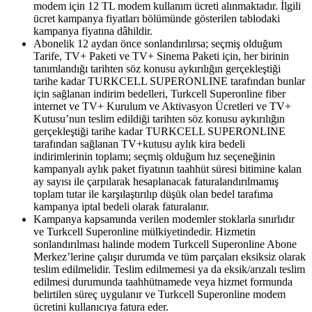
modem için 12 TL modem kullanım ücreti alınmaktadır. İlgili
ücret kampanya fiyatları bölümünde gösterilen tablodaki
kampanya fiyatına dâhildir.
Abonelik 12 aydan önce sonlandırılırsa; seçmiş olduğum
Tarife, TV+ Paketi ve TV+ Sinema Paketi için, her birinin
tanımlandığı tarihten söz konusu aykırılığın gerçekleştiği
tarihe kadar TURKCELL SUPERONLINE tarafından bunlar
için sağlanan indirim bedelleri, Turkcell Superonline fiber
internet ve TV+ Kurulum ve Aktivasyon Ücretleri ve TV+
Kutusu’nun teslim edildiği tarihten söz konusu aykırılığın
gerçekleştiği tarihe kadar TURKCELL SUPERONLINE
tarafından sağlanan TV+kutusu aylık kira bedeli
indirimlerinin toplamı; seçmiş olduğum hız seçeneğinin
kampanyalı aylık paket fiyatının taahhüt süresi bitimine kalan
ay sayısı ile çarpılarak hesaplanacak faturalandırılmamış
toplam tutar ile karşılaştırılıp düşük olan bedel tarafıma
kampanya iptal bedeli olarak faturalanır.
Kampanya kapsamında verilen modemler stoklarla sınırlıdır
ve Turkcell Superonline mülkiyetindedir. Hizmetin
sonlandırılması halinde modem Turkcell Superonline Abone
Merkez’lerine çalışır durumda ve tüm parçaları eksiksiz olarak
teslim edilmelidir. Teslim edilmemesi ya da eksik/arızalı teslim
edilmesi durumunda taahhütnamede veya hizmet formunda
belirtilen süreç uygulanır ve Turkcell Superonline modem
ücretini kullanıcıya fatura eder.