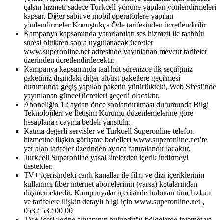
çalsın hizmeti sadece Turkcell yönüne yapılan yönlendirmeleri
kapsar. Diğer sabit ve mobil operatörlere yapılan
yönlendirmeler Konuştukça Öde tarifesinden ücretlendirilir.
Kampanya kapsamında yararlanılan ses hizmeti ile taahhüt
süresi bittikten sonra uygulanacak ücretler
www.superonline.net adresinde yayınlanan mevcut tarifeler
üzerinden ücretlendirilecektir.
Kampanya kapsamında taahhüt sürenizce ilk seçtiğiniz
paketiniz dışındaki diğer alt/üst paketlere geçilmesi
durumunda geçiş yapılan paketin yürürlükteki, Web Sitesi’nde
yayınlanan güncel ücretleri geçerli olacaktır.
Aboneliğin 12 aydan önce sonlandırılması durumunda Bilgi
Teknolojileri ve İletişim Kurumu düzenlemelerine göre
hesaplanan cayma bedeli yansıtılır.
Katma değerli servisler ve Turkcell Superonline telefon
hizmetine ilişkin görüşme bedelleri www.superonline.net’te
yer alan tarifeler üzerinden ayrıca faturalandırılacaktır.
Turkcell Superonline yasal sitelerden içerik indirmeyi
destekler.
TV+ içerisindeki canlı kanallar ile film ve dizi içeriklerinin
kullanımı fiber internet abonelerinin (varsa) kotalarından
düşmemektedir. Kampanyalar içerisinde bulunan tüm hızlara
ve tarifelere ilişkin detaylı bilgi için www.superonline.net ,
0532 532 00 00
TV+ içeriklerine altyapının bulunduğu bölgelerde internet ve