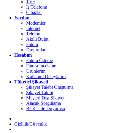
TV+
İş Telefonu
Cihazlar
Yardım
Modemler
İnternet
Telefon
Akıllı Bulut
Fatura
Duyurular
Hesabım
Fatura Ödeme
Fatura İnceleme
Ürünlerim
Kullanım Detaylarım
Tüketici Şikayeti
Şikayet Talebi Oluşturma
Şikayet Takibi
Müşteri Dışı Şikayet
Alacak Sorgulama
BTK İade Duyurusu
Gizlilik/Güvenlik