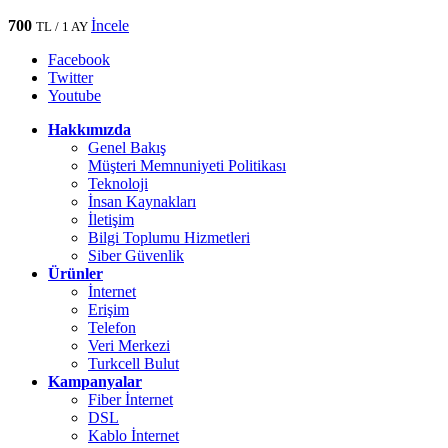
700
İncele
TL / 1 AY
Facebook
Twitter
Youtube
Hakkımızda
Genel Bakış
Müşteri Memnuniyeti Politikası
Teknoloji
İnsan Kaynakları
İletişim
Bilgi Toplumu Hizmetleri
Siber Güvenlik
Ürünler
İnternet
Erişim
Telefon
Veri Merkezi
Turkcell Bulut
Kampanyalar
Fiber İnternet
DSL
Kablo İnternet