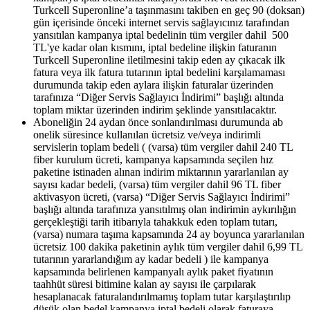
Turkcell Superonline’a taşınmasını takiben en geç 90 (doksan)
gün içerisinde önceki internet servis sağlayıcınız tarafından
yansıtılan kampanya iptal bedelinin tüm vergiler dahil 500
TL'ye kadar olan kısmını, iptal bedeline ilişkin faturanın
Turkcell Superonline iletilmesini takip eden ay çıkacak ilk
fatura veya ilk fatura tutarının iptal bedelini karşılamaması
durumunda takip eden aylara ilişkin faturalar üzerinden
tarafınıza “Diğer Servis Sağlayıcı İndirimi” başlığı altında
toplam miktar üzerinden indirim şeklinde yansıtılacaktır.
Aboneliğin 24 aydan önce sonlandırılması durumunda ab​
onelik süresince kullanılan ücretsiz ve/veya indirimli
servislerin toplam bedeli ( (varsa) tüm vergiler dahil 240 TL
fiber kurulum ücreti, kampanya kapsamında seçilen hız
paketine istinaden alınan indirim miktarının yararlanılan ay
sayısı kadar bedeli, (varsa) tüm vergiler dahil 96 TL fiber
aktivasyon ücreti, (varsa) “Diğer Servis Sağlayıcı İndirimi”
başlığı altında tarafınıza yansıtılmış olan indirimin aykırılığın
gerçekleştiği tarih itibarıyla tahakkuk eden toplam tutarı,
(varsa) numara taşıma kapsamında 24 ay boyunca yararlanılan
ücretsiz 100 dakika paketinin aylık tüm vergiler dahil 6,99 TL
tutarının yararlandığım ay kadar bedeli ) ile kampanya
kapsamında belirlenen kampanyalı aylık paket fiyatının
taahhüt süresi bitimine kalan ay sayısı ile çarpılarak
hesaplanacak faturalandırılmamış toplam tutar karşılaştırılıp
düşük olan bedel kampanya iptal bedeli olarak faturaya