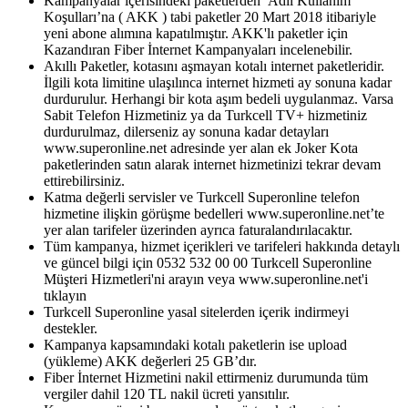
Kampanyalar içerisindeki paketlerden Adil Kullanım
Koşulları’na ( AKK ) tabi paketler 20 Mart 2018 itibariyle
yeni abone alımına kapatılmıştır. AKK'lı paketler için
Kazandıran Fiber İnternet Kampanyaları incelenebilir.​
​Akıllı Paketler, kotasını aşmayan kotalı internet paketleridir.
İlgili kota limitine ulaşılınca internet hizmeti ay sonuna kadar
durdurulur. Herhangi bir kota aşım bedeli uygulanmaz. Varsa
Sabit Telefon Hizmetiniz ya da Turkcell TV+ hizmetiniz
durdurulmaz, dilerseniz ay sonuna kadar detayları
www.superonline.net adresinde yer alan ek Joker Kota
paketlerinden satın alarak internet hizmetinizi tekrar devam
ettirebilirsiniz.
Katma değerli servisler ve Turkcell Superonline telefon
hizmetine ilişkin görüşme bedelleri www.superonline.net’te
yer alan tarifeler üzerinden ayrıca faturalandırılacaktır.
Tüm kampanya, hizmet içerikleri ve tarifeleri hakkında detaylı
ve güncel bilgi için 0532 532 00 00 Turkcell Superonline
Müşteri Hizmetleri'ni arayın veya www.superonline.net'i
tıklayın
Turkcell Superonline yasal sitelerden içerik indirmeyi
destekler.
Kampanya kapsamındaki kotalı paketlerin ise upload
(yükleme) AKK değerleri 25 GB’dır.
Fiber İnternet Hizmetini nakil ettirmeniz durumunda tüm
vergiler dahil 120 TL nakil ücreti yansıtılır.