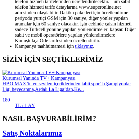
telefon hizmeti tarifelerinden ücretlendirilecektir. Tüm sabit
telefon hizmeti tarife detaylarına www.superonline.net
adresinden ulaşılabilir. Dakika paketleri için ücretlendirme
periyodu yurtiçi GSM için 30 saniye, diğer yönler yapılan
aramalar için 60 saniye olacaktır. İşin cebinde çalsın hizmeti
sadece Turkcell yönüne yapılan yönlendirmeleri kapsar. Diğer
sabit ve mobil operatörlere yapılan yönlendirmelere
Konuştukça Öde tarifesinden ücretlendirilir.
Kampanya taahhütnamesi için
tıklayınız
​.
SİZİN İÇİN SEÇTİKLERİMİZ
Kurumsal Yanında TV+ Kampanyası
HBO MAX’in en sevilen içeriklerinden,tabii spor’la Şampiyonlar
Ligi heyecanına,Ardalı La Liga’dan,Ke...
180
TL / 1 AY
NASIL BAŞVURABİLİRİM?
Satış Noktalarımız