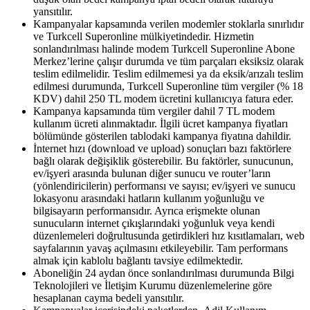
yansıtılır.
Kampanyalar kapsamında verilen modemler stoklarla sınırlıdır
ve Turkcell Superonline mülkiyetindedir. Hizmetin
sonlandırılması halinde modem Turkcell Superonline Abone
Merkez’lerine çalışır durumda ve tüm parçaları eksiksiz olarak
teslim edilmelidir. Teslim edilmemesi ya da eksik/arızalı teslim
edilmesi durumunda, Turkcell Superonline tüm vergiler (% 18
KDV) dahil 250 TL modem ücretini kullanıcıya fatura eder.
Kampanya kapsamında tüm vergiler dahil 7 TL modem
kullanım ücreti alınmaktadır. İlgili ücret kampanya fiyatları
bölümünde gösterilen tablodaki kampanya fiyatına dahildir.
İnternet hızı (download ve upload) sonuçları bazı faktörlere
bağlı olarak değişiklik gösterebilir. Bu faktörler, sunucunun,
ev/işyeri arasında bulunan diğer sunucu ve router’ların
(yönlendiricilerin) performansı ve sayısı; ev/işyeri ve sunucu
lokasyonu arasındaki hatların kullanım yoğunluğu ve
bilgisayarın performansıdır. Ayrıca erişmekte olunan
sunucuların internet çıkışlarındaki yoğunluk veya kendi
düzenlemeleri doğrultusunda getirdikleri hız kısıtlamaları, web
sayfalarının yavaş açılmasını etkileyebilir. Tam performans
almak için kablolu bağlantı tavsiye edilmektedir.
Aboneliğin 24 aydan önce sonlandırılması durumunda Bilgi
Teknolojileri ve İletişim Kurumu düzenlemelerine göre
hesaplanan cayma bedeli yansıtılır.