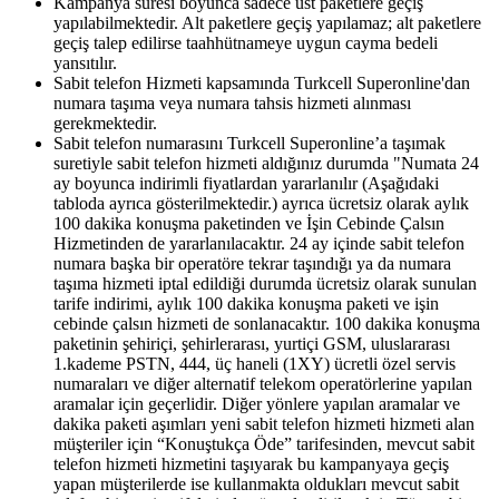
Kampanya süresi boyunca sadece üst paketlere geçiş
yapılabilmektedir. Alt paketlere geçiş yapılamaz; alt paketlere
geçiş talep edilirse taahhütnameye uygun cayma bedeli
yansıtılır.
Sabit telefon Hizmeti kapsamında Turkcell Superonline'dan
numara taşıma veya numara tahsis hizmeti alınması
gerekmektedir.
Sabit telefon numarasını Turkcell Superonline’a taşımak
suretiyle sabit telefon hizmeti aldığınız durumda "Numata 24
ay boyunca indirimli fiyatlardan yararlanılır (Aşağıdaki
tabloda ayrıca gösterilmektedir.) ayrıca ücretsiz olarak aylık
100 dakika konuşma paketinden ve İşin Cebinde Çalsın
Hizmetinden de yararlanılacaktır. 24 ay içinde sabit telefon
numara başka bir operatöre tekrar taşındığı ya da numara
taşıma hizmeti iptal edildiği durumda ücretsiz olarak sunulan
tarife indirimi, aylık 100 dakika konuşma paketi ve işin
cebinde çalsın hizmeti de sonlanacaktır. 100 dakika konuşma
paketinin şehiriçi, şehirlerarası, yurtiçi GSM, uluslararası
1.kademe PSTN, 444, üç haneli (1XY) ücretli özel servis
numaraları ve diğer alternatif telekom operatörlerine yapılan
aramalar için geçerlidir. Diğer yönlere yapılan aramalar ve
dakika paketi aşımları yeni sabit telefon hizmeti hizmeti alan
müşteriler için “Konuştukça Öde” tarifesinden, mevcut sabit
telefon hizmeti hizmetini taşıyarak bu kampanyaya geçiş
yapan müşterilerde ise kullanmakta oldukları mevcut sabit