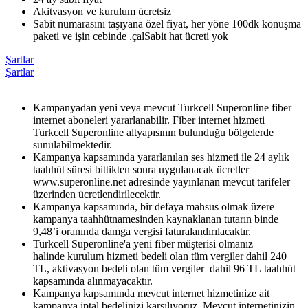
Akitvasyon ve kurulum ücretsiz
Sabit numarasını taşıyana özel fiyat, her yöne 100dk konuşma
paketi ve işin cebinde .çal​Sabit hat ücreti yok
Şartlar
Şartlar
Kampanyadan yeni veya mevcut Turkcell Superonline fiber
internet aboneleri yararlanabilir. Fiber internet hizmeti
Turkcell Superonline altyapısının bulunduğu bölgelerde
sunulabilmektedir.
Kampanya kapsamında yararlanılan ses hizmeti ile 24 aylık
taahhüt süresi bittikten sonra uygulanacak ücretler
www.superonline.net adresinde yayınlanan mevcut tarifeler
üzerinden ücretlendirilecektir.
Kampanya kapsamında, bir defaya mahsus olmak üzere
kampanya taahhütnamesinden kaynaklanan tutarın binde
9,48’i oranında damga vergisi faturalandırılacaktır.
Turkcell Superonline'a yeni fiber müşterisi olmanız
halinde kurulum hizmeti bedeli olan tüm vergiler dahil 240
TL, aktivasyon bedeli olan tüm vergiler dahil 96 TL taahhüt
kapsamında alınmayacaktır.
Kampanya kapsamında mevcut internet hizmetinize ait
kampanya iptal bedelinizi karşılıyoruz. Mevcut internetinizin