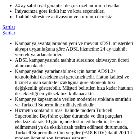
​24 ay sabit fiyat garantisi ile çok özel indirimli fiyatlar
İhtiyacınıza göre farklı hız ve kota seçenekleri
Taahhüt süresince aktivasyon ve kurulum ücretsiz
Şartlar
Şartlar
​Kampanya avantajlarından yeni ve mevcut xDSL müşterileri
altyapı uygunluğuna göre ADSL hizmetine 24 ay taahhüt
vererek yararlanabilirler.
ADSL kampanyasında taahhüt süresince aktivasyon ücreti
alınmamaktadır.
Kampanyadan yararlanabilmek için hattın ADSL2+
teknolojisini desteklemesi gerekmektedir. Hattın kalitesi ve
hizmet alınan santrale uzaklığına göre abonelik hızı
değişkenlik gösterebilir. Müşteri belirtilen hıza kadar hattının
desteklediği en yüksek hızı kullanacaktır.
Kampanya kapsamında verilen modemler stoklarla sınırlıdır
ve Turkcell Superonline mülkiyetindedir.
Hizmetin sonlandırılması halinde modem Turkcell
Superonline Bayi’sine çalışır durumda ve tüm parçaları
eksiksiz olarak 10 gün içinde teslim edilmelidir. Teslim
edilmemesi ya da eksik/arızalı teslim edilmesi durumunda,
Turkcell Superonline tüm vergiler (%18 KDV) dahil 200 TL
modem ücretini son faturaya yansıtır.