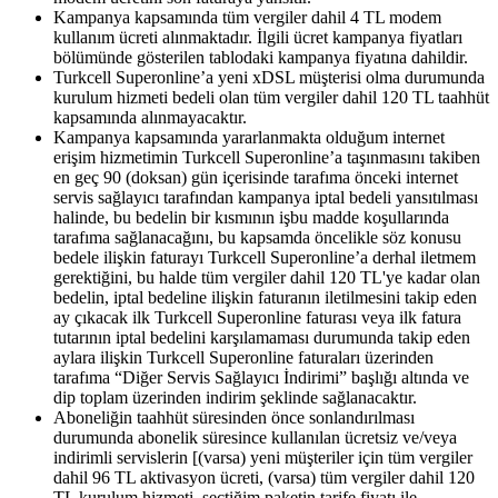
Kampanya kapsamında tüm vergiler dahil 4 TL modem
kullanım ücreti alınmaktadır. İlgili ücret kampanya fiyatları
bölümünde gösterilen tablodaki kampanya fiyatına dahildir.
Turkcell Superonline’a yeni xDSL müşterisi olma durumunda
kurulum hizmeti bedeli olan tüm vergiler dahil 120 TL taahhüt
kapsamında alınmayacaktır.
Kampanya kapsamında yararlanmakta olduğum internet
erişim hizmetimin Turkcell Superonline’a taşınmasını takiben
en geç 90 (doksan) gün içerisinde tarafıma önceki internet
servis sağlayıcı tarafından kampanya iptal bedeli yansıtılması
halinde, bu bedelin bir kısmının işbu madde koşullarında
tarafıma sağlanacağını, bu kapsamda öncelikle söz konusu
bedele ilişkin faturayı Turkcell Superonline’a derhal iletmem
gerektiğini, bu halde tüm vergiler dahil 120 TL'ye kadar olan
bedelin, iptal bedeline ilişkin faturanın iletilmesini takip eden
ay çıkacak ilk Turkcell Superonline faturası veya ilk fatura
tutarının iptal bedelini karşılamaması durumunda takip eden
aylara ilişkin Turkcell Superonline faturaları üzerinden
tarafıma “Diğer Servis Sağlayıcı İndirimi” başlığı altında ve
dip toplam üzerinden indirim şeklinde sağlanacaktır.
Aboneliğin taahhüt süresinden önce sonlandırılması
durumunda abonelik süresince kullanılan ücretsiz ve/veya
indirimli servislerin [(varsa) yeni müşteriler için tüm vergiler
dahil 96 TL aktivasyon ücreti, (varsa) tüm vergiler dahil 120
TL kurulum hizmeti, seçtiğim paketin tarife fiyatı ile