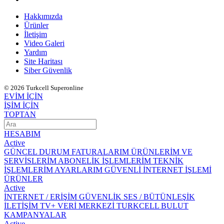
Hakkımızda
Ürünler
İletişim
Video Galeri
Yardım
Site Haritası
Siber Güvenlik
© 2026 Turkcell Superonline
EVİM İÇİN
İŞİM İÇİN
TOPTAN
HESABIM
Active
GÜNCEL DURUM
FATURALARIM
ÜRÜNLERİM VE
SERVİSLERİM
ABONELİK İŞLEMLERİM
TEKNİK
İŞLEMLERİM
AYARLARIM
GÜVENLİ İNTERNET İŞLEMİ
ÜRÜNLER
Active
İNTERNET / ERİŞİM
GÜVENLİK
SES / BÜTÜNLEŞİK
İLETİŞİM
TV+
VERİ MERKEZİ
TURKCELL BULUT
KAMPANYALAR
Active