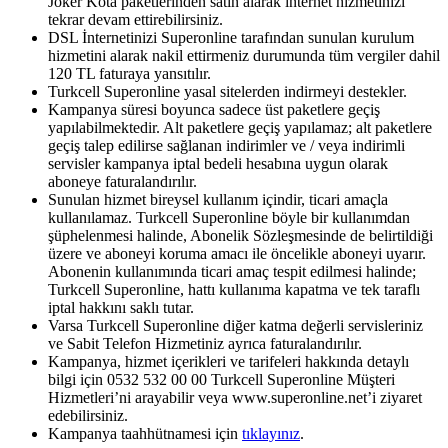
Joker Kota paketlerinden satın alarak internet hizmetinizi
tekrar devam ettirebilirsiniz.
DSL İnternetinizi Superonline tarafından sunulan kurulum
hizmetini alarak nakil ettirmeniz durumunda tüm vergiler dahil
120 TL faturaya yansıtılır.
Turkcell Superonline yasal sitelerden indirmeyi destekler.
Kampanya süresi boyunca sadece üst paketlere geçiş
yapılabilmektedir. Alt paketlere geçiş yapılamaz; alt paketlere
geçiş talep edilirse sağlanan indirimler ve / veya indirimli
servisler kampanya iptal bedeli hesabına uygun olarak
aboneye faturalandırılır.
Sunulan hizmet bireysel kullanım içindir, ticari amaçla
kullanılamaz. Turkcell Superonline böyle bir kullanımdan
şüphelenmesi halinde, Abonelik Sözleşmesinde de belirtildiği
üzere ve aboneyi koruma amacı ile öncelikle aboneyi uyarır.
Abonenin kullanımında ticari amaç tespit edilmesi halinde;
Turkcell Superonline, hattı kullanıma kapatma ve tek taraflı
iptal hakkını saklı tutar.
Varsa Turkcell Superonline diğer katma değerli servisleriniz
ve Sabit Telefon Hizmetiniz ayrıca faturalandırılır.
Kampanya, hizmet içerikleri ve tarifeleri hakkında detaylı
bilgi için 0532 532 00 00 Turkcell Superonline Müşteri
Hizmetleri’ni arayabilir veya www.superonline.net’i ziyaret
edebilirsiniz.
Kampanya taahhütnamesi için
tıklayınız
​.