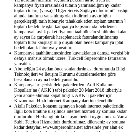
kampanya fiyatı arasındaki tutarın yararlandığım ay kadar
toplam tutarı, (varsa) “Diğer Servis Sağlayıcı İndirimi” başlığı
altında tarafıma yansıtılmış olan indirimin aykırılığın
gerçekleştiği tarih itibariyle tahakkuk eden toplam tutarının ]
toplam bedeli ile işbu kampanya kapsamında belirlenen
kampanyalı aylık paket fiyatının taahhüt süresi bitimine kalan
ay sayısı ile çarpılarak hesaplanacak faturalandırılmamış
toplam tutar karşılaştırılıp düşük olan bedel kampanya iptal
bedeli olarak faturaya yansıtılır.
Kampanya taahhütnamesinden kaynaklanan damga vergisi bir
defaya mahsus olmak üzere, Turkcell Superonline faturasına
yansıtılır.
Aboneliğin 24 aydan önce sonlandırılması durumunda Bilgi
Teknolojileri ve İletişim Kurumu düzenlemelerine göre
hesaplanan cayma bedeli yansıtılır.
Kampanyalar içerisindeki paketlerden Adil Kullanım
Koşulları’na ( AKK ) tabi paketler 20 Mart 2018 itibariyle
yeni abone alımına kapatılmıştır. AKK'lı paketler için
Kazandıran Hızlı İnternet Kampanyaları incelenebilir.​
Akıllı Paketler, kotasını aşmayan kotalı internet paketleridir.
İlgili kota limitine ulaşılınca internet hizmeti ay sonuna kadar
durdurulur. Herhangi bir kota aşım bedeli uygulanmaz. Varsa
Sabit Telefon Hizmetiniz durdurulmaz, dilerseniz ay sonuna
kadar detayları www.superonline.net adresinde yer alan ek