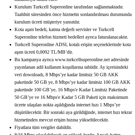
Kurulum Turkcell Superonline tarafından sağlanmaktadır.
Taahhüt süresinden önce hizmetin sonlandırılması durumunda
kurulum ücreti müşteriye yansıtılır.
Kota aşım bedeli, katma değerli servisler ve Turkcell
Superonline telefon hizmeti bedelleri ayrıca faturalanacaktır.
Turkcell Superonline ADSL kotalı erişim seçeneklerinde kota
aşım ücreti 0,0092 TL/MB’dir.
Bu kampanya ayrıca www.turkcellsuperonline.net adresinde
yayınlanan adil kullanım koşullarına tabiidir. Ay içerisindeki
veri downloadı, 8 Mbps’ye kadar limitsiz 50 GB AKK
paketinde 50 GB ye, 8 Mbps’ye kadar limitsiz 100 GB AKK
paketinde 100 GB’ye, 16 Mbps'e Kadar Limitsiz Paketinde
50 GB’ye ve 16 Mbps'e Kadar 5 GB Paketi için maksimum
ücrete ulaşılan nokta aşıldığında internet hızı 1 Mbps’ye
düşürülecektir. Bir sonraki aya girildiğinde, internet hızı tekrar
hizmetinden mevcut erişim hızına yükseltilecektir.
Fiyatlara tüm vergiler dahildir.
8/16 Mbps ulaşılabilecek en yüksek hızdır. Ancak hattın