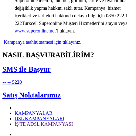
Superonline telefon, internet, görüntü, tarife ve fiyatlarında
değişiklik yapma hakkını saklı tutar. Kampanya, hizmet
içerikleri ve tarifeleri hakkında detaylı bilgi için 0850 222 1
222Turkcell Superonline Müşteri Hizmetleri’ni arayın veya
www.superonline.net
’i tıklayın.
Kampanya taahhütnamesi için tıklayınız.​
NASIL BAŞVURABİLİRİM?
SMS ile Başvur
••
••
5220
Satış Noktalarımız
KAMPANYALAR
DSL KAMPANYALARI
İŞ'TE ADSL KAMPANYASI