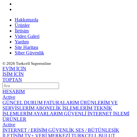
Hakkımızda
Ürünler
İletişim
Video Galeri
Yardım
Site Haritası
Siber Güvenlik
© 2026 Turkcell Superonline
EVİM İÇİN
İŞİM İÇİN
TOPTAN
HESABIM
Active
GÜNCEL DURUM
FATURALARIM
ÜRÜNLERİM VE
SERVİSLERİM
ABONELİK İŞLEMLERİM
TEKNİK
İŞLEMLERİM
AYARLARIM
GÜVENLİ İNTERNET İŞLEMİ
ÜRÜNLER
Active
İNTERNET / ERİŞİM
GÜVENLİK
SES / BÜTÜNLEŞİK
İLETİŞİM
TV+
VERİ MERKEZİ
TURKCELL BULUT