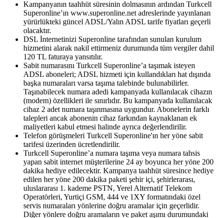
Kampanyanın taahhüt süresinin dolmasının ardından Turkcell
Superonline’ın www.superonline.net adreslerinde yayınlanan
yürürlükteki güncel ADSL/Yalın ADSL tarife fiyatları geçerli
olacaktır.
DSL İnternetinizi Superonline tarafından sunulan kurulum
hizmetini alarak nakil ettirmeniz durumunda tüm vergiler dahil
120 TL faturaya yansıtılır. ​
Sabit numarasını Turkcell Superonline’a taşımak isteyen
ADSL aboneleri; ADSL hizmeti için kullandıkları hat dışında
başka numaraları varsa taşıma talebinde bulunabilirler.
Taşınabilecek numara adedi kampanyada kullanılacak cihazın
(modem) özellikleri ile sınırlıdır. Bu kampanyada kullanılacak
cihaz 2 adet numara taşınmasına uygundur. Abonelerin farklı
talepleri ancak abonenin cihaz farkından kaynaklanan ek
maliyetleri kabul etmesi halinde ayrıca değerlendirilir.
Telefon görüşmeleri Turkcell Superonline'ın her yöne sabit
tarifesi üzerinden ücretlendirilir.
Turkcell Superonline’a numara taşıma veya numara tahsis
yapan sabit internet müşterilerine 24 ay boyunca her yöne 200
dakika hediye edilecektir. Kampanya taahhüt süresince hediye
edilen her yöne 200 dakika paketi şehir içi, şehirlerarası,
uluslararası 1. kademe PSTN, Yerel Alternatif Telekom
Operatörleri, Yurtiçi GSM, 444 ve 1XY formatındaki özel
servis numaraları yönlerine doğru aramalar için geçerlidir.
Diğer yönlere doğru aramaların ve paket aşımı durumundaki