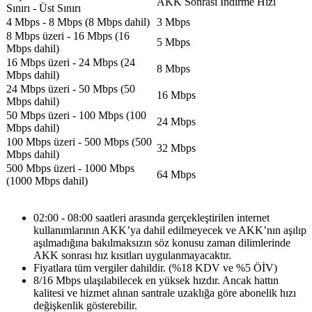
​AKK Sonrası İndirme Hızı​
Sınırı - Üst Sınırı
4 Mbps - 8 Mbps (8 Mbps dahil)
3 Mbps​
​8 Mbps üzeri - 16 Mbps (16
5 Mbps​
Mbps dahil)
​16 Mbps üzeri - 24 Mbps (24
8 Mbps​
Mbps dahil)
​24 Mbps üzeri - 50 Mbps (50
16 Mbps​
Mbps dahil)
​50 Mbps üzeri - 100 Mbps (100
24 Mbps​
Mbps dahil)
100 Mbps üzeri - 500 Mbps (500
32 Mbps​
Mbps dahil)
​500 Mbps üzeri - 1000 Mbps
64 Mbps​
(1000 Mbps dahil)​​
02:00 - 08:00 saatleri arasında gerçekleştirilen internet
kullanımlarının AKK’ya dahil edilmeyecek ve AKK’nın aşılıp
aşılmadığına bakılmaksızın söz konusu zaman dilimlerinde
AKK sonrası hız kısıtları uygulanmayacaktır.​​​
Fiyatlara tüm vergiler dahildir. (%18 KDV ve %5 ÖİV)
8/16 Mbps ulaşılabilecek en yüksek hızdır. Ancak hattın
kalitesi ve hizmet alınan santrale uzaklığa göre abonelik hızı
değişkenlik gösterebilir.