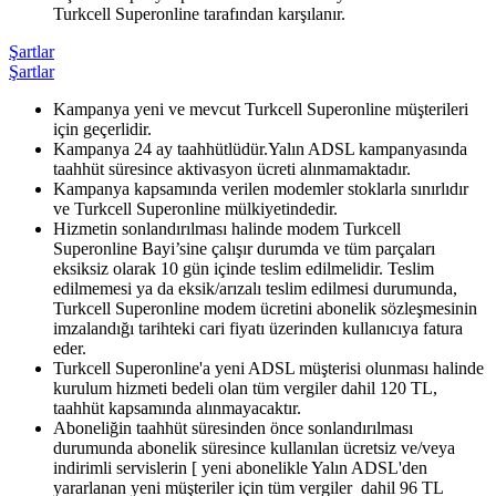
Turkcell Superonline tarafından karşılanır.​
Şartlar
Şartlar
Kampanya yeni ve mevcut Turkcell Superonline müşterileri
için geçerlidir.
Ka​mpanya 24 ay taahhütlüdür.Yalın ADSL kampanyasında
taahhüt süresince aktivasyon ücreti alınmamaktadır.
Kampanya kapsamında verilen modemler stoklarla sınırlıdır
ve Turkcell Superonline mülkiyetindedir.
Hizmetin sonlandırılması halinde modem Turkcell
Superonline Bayi’sine çalışır durumda ve tüm parçaları
eksiksiz olarak 10 gün içinde teslim edilmelidir. Teslim
edilmemesi ya da eksik/arızalı teslim edilmesi durumunda,
Turkcell Superonline modem ücretini abonelik sözleşmesinin
imzalandığı tarihteki cari fiyatı üzerinden kullanıcıya fatura
eder.
Turkcell Superonline'a yeni ADSL müşterisi olunması halinde
kurulum hizmeti bedeli olan tüm vergiler dahil 120 TL,
taahhüt kapsamında alınmayacaktır.
Aboneliğin taahhüt süresinden önce sonlandırılması
durumunda abonelik süresince kullanılan ücretsiz ve/veya
indirimli servislerin [ yeni abonelikle Yalın ADSL'den
yararlanan yeni müşteriler için tüm vergiler dahil 96 TL