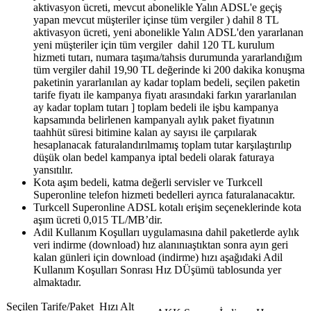
aktivasyon ücreti, mevcut abonelikle Yalın ADSL'e geçiş
yapan mevcut müşteriler içinse tüm vergiler ) dahil 8 TL
aktivasyon ücreti, yeni abonelikle Yalın ADSL'den yararlanan
yeni müşteriler için tüm vergiler dahil 120 TL kurulum
hizmeti tutarı, numara taşıma/tahsis durumunda yararlandığım
tüm vergiler dahil 19,90 TL değerinde ki 200 dakika konuşma
paketinin yararlanılan ay kadar toplam bedeli, seçilen paketin
tarife fiyatı ile kampanya fiyatı arasındaki farkın yararlanılan
ay kadar toplam tutarı ] toplam bedeli ile işbu kampanya
kapsamında belirlenen kampanyalı aylık paket fiyatının
taahhüt süresi bitimine kalan ay sayısı ile çarpılarak
hesaplanacak faturalandırılmamış toplam tutar karşılaştırılıp
düşük olan bedel kampanya iptal bedeli olarak faturaya
yansıtılır.
Kota aşım bedeli, katma değerli servisler ve Turkcell
Superonline telefon hizmeti bedelleri ayrıca faturalanacaktır.
Turkcell Superonline ADSL kotalı erişim seçeneklerinde kota
aşım ücreti 0,015 TL/MB’dir.
Adil Kullanım Koşulları uygulamasına dahil paketlerde aylık
veri indirme (download) hız alanınıaştıktan sonra ayın geri
kalan günleri için download (indirme) hızı aşağıdaki Adil
Kullanım Koşulları Sonrası Hız DÜşümü tablosunda yer
almaktadır.​
​​Seçilen Tarife/Paket Hızı Alt