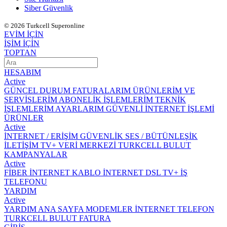
Siber Güvenlik
© 2026 Turkcell Superonline
EVİM İÇİN
İŞİM İÇİN
TOPTAN
HESABIM
Active
GÜNCEL DURUM
FATURALARIM
ÜRÜNLERİM VE
SERVİSLERİM
ABONELİK İŞLEMLERİM
TEKNİK
İŞLEMLERİM
AYARLARIM
GÜVENLİ İNTERNET İŞLEMİ
ÜRÜNLER
Active
İNTERNET / ERİŞİM
GÜVENLİK
SES / BÜTÜNLEŞİK
İLETİŞİM
TV+
VERİ MERKEZİ
TURKCELL BULUT
KAMPANYALAR
Active
FİBER İNTERNET
KABLO İNTERNET
DSL
TV+
İŞ
TELEFONU
YARDIM
Active
YARDIM ANA SAYFA
MODEMLER
İNTERNET
TELEFON
TURKCELL BULUT
FATURA