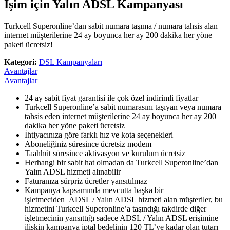
İşim için Yalın ADSL Kampanyası
Turkcell Superonline’dan sabit numara taşıma / numara tahsis alan
internet müşterilerine 24 ay boyunca her ay 200 dakika her yöne
paketi ücretsiz!
Kategori:
DSL Kampanyaları
Avantajlar
Avantajlar
24 ay sabit fiyat garantisi ile çok özel indirimli fiyatlar
Turkcell Superonline’a sabit numarasını taşıyan veya numara
tahsis eden internet müşterilerine 24 ay boyunca her ay 200
dakika her yöne paketi ücretsiz
İhtiyacınıza göre farklı hız ve kota seçenekleri
Aboneliğiniz süresince ücretsiz modem
Taahhüt süresince aktivasyon ve kurulum ücretsiz
Herhangi bir sabit hat olmadan da Turkcell Superonline’dan
Yalın ADSL hizmeti alınabilir
Faturanıza sürpriz ücretler yansıtılmaz
Kampanya kapsamında mevcutta başka bir
işletmeciden ADSL / Yalın ADSL hizmeti alan müşteriler, bu
hizmetini Turkcell Superonline’a taşındığı takdirde diğer
işletmecinin yansıttığı ​sadece ADSL / Yalın ADSL erişimine
ilişkin kampanya iptal bedelinin 120 TL’ye kadar olan tutarı