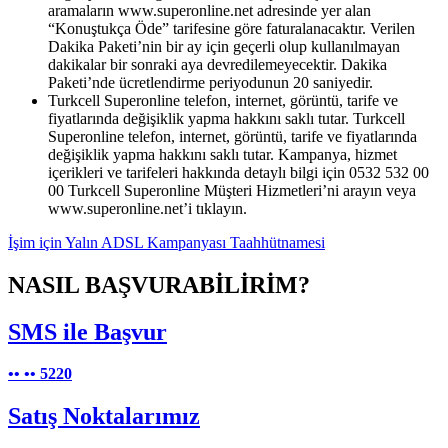
aramaların www.superonline.net adresinde yer alan
“Konuştukça Öde” tarifesine göre faturalanacaktır. Verilen
Dakika Paketi’nin bir ay için geçerli olup kullanılmayan
dakikalar bir sonraki aya devredilemeyecektir. Dakika
Paketi’nde ücretlendirme periyodunun 20 saniyedir.​
Turkcell Superonline telefon, internet, görüntü, tarife ve
fiyatlarında değişiklik yapma hakkını saklı tutar. Turkcell
Superonline telefon, internet, görüntü, tarife ve fiyatlarında
değişiklik yapma hakkını saklı tutar. Kampanya, hizmet
içerikleri ve tarifeleri hakkında detaylı bilgi için 0532 532 00
00 Turkcell Superonline Müşteri Hizmetleri’ni arayın veya
www.superonline.net’i tıklayın.
İşim için Yalın ADSL Kampanyası Taahhütnamesi​
NASIL BAŞVURABİLİRİM?
SMS ile Başvur
••
••
5220
Satış Noktalarımız