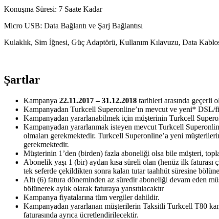
Konuşma Süresi: 7 Saate Kadar
Micro USB: Data Bağlantı ve Şarj Bağlantısı
Kulaklık, Sim İğnesi, Güç Adaptörü, Kullanım Kılavuzu, Data Kab
Şartlar
​Kampanya
22.11.2017 – 31.12.2018
tarihleri arasında geçerli 
Kampanyadan Turkcell Superonline’ın mevcut ve yeni* DSL/fiber
Kampanyadan yararlanabilmek için müşterinin Turkcell Superon
Kampanyadan yararlanmak isteyen mevcut Turkcell Superonline m
olmaları gerekmektedir. Turkcell Superonline’a yeni müşterileri
gerekmektedir.
Müşterinin 1’den (birden) fazla aboneliği olsa bile müşteri, topla
Abonelik yaşı 1 (bir) aydan kısa süreli olan (henüz ilk faturası
tek seferde çekildikten sonra kalan tutar taahhüt süresine bölüner
Altı (6) fatura döneminden az süredir aboneliği devam eden müşte
bölünerek aylık olarak faturaya yansıtılacaktır
Kampanya fiyatalarına tüm vergiler dahildir.
Kampanyadan yararlanan müşterilerin Taksitli Turkcell T80 kampa
faturasında ayrıca ücretlendirilecektir.