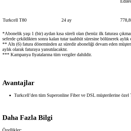
Edile
Turkcell T80​
​24 ay​
778,8
*Abonelik yaşı 1 (bir) aydan kısa süreli olan (henüz ilk faturası çıkm
seferde çekildikten sonra kalan tutar taahhüt süresine bölünerek aylık o
** Altı (6) fatura döneminden az süredir aboneliği devam eden müşterile
aylık olarak faturaya yansıtılacaktır.
*** Kampanya fiyatalarına tüm vergiler dahildir.
Avantajlar
​Turkcell’den tüm Superonline Fiber ve DSL müşterilerine özel 
Daha Fazla Bilgi
​Özellikler: