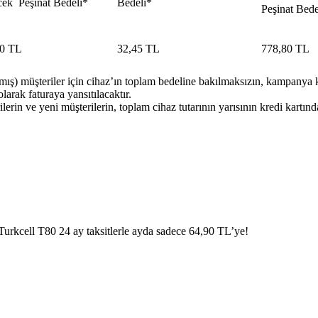
cek Peşinat Bedeli*​
Bedeli*
Peşinat Bedel
0 TL​
​32,45 TL
778,80 TL​
amış) müşteriler için cihaz’ın toplam bedeline bakılmaksızın, kampanya k
larak faturaya yansıtılacaktır.
rin ve yeni müşterilerin, toplam cihaz tutarının yarısının kredi kartınd
Turkcell T80 24 ay taksitlerle ayda sadece 64,90 TL’ye!