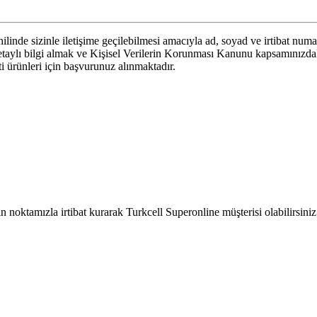
linde sizinle iletişime geçilebilmesi amacıyla ad, soyad ve irtibat numa
 detaylı bilgi almak ve Kişisel Verilerin Korunması Kanunu kapsamınızd
eti ürünleri için başvurunuz alınmaktadır.
 noktamızla irtibat kurarak Turkcell Superonline müşterisi olabilirsiniz