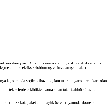
k imzalamış ve T.C. kimlik numaralarını yazılı olarak ibraz etmiş
özleşmelerini de eksiksiz doldurmuş ve imzalamış olmaları
anya kapsamında seçilen cihazın toplam tutarının yarısı kredi kartından
ından tek seferde çekildikten sonra kalan tutar taahhüt süresine
kları hız / kota paketlerinin aylık ücretleri yanında abonelik