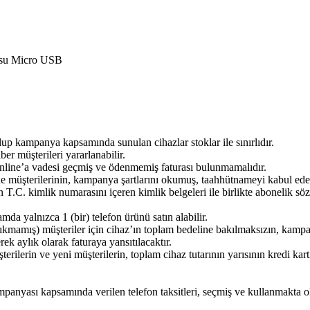
losu Micro USB
olup kampanya kapsamında sunulan cihazlar stoklar ile sınırlıdır.
 müşterileri yararlanabilir.
line’a vadesi geçmiş ve ödenmemiş faturası bulunmamalıdır.
üşterilerinin, kampanya şartlarını okumuş, taahhütnameyi kabul edere
n T.C. kimlik numarasını içeren kimlik belgeleri ile birlikte abonelik s
mda yalnızca 1 (bir) telefon ürünü satın alabilir.
 çıkmamış) müşteriler için cihaz’ın toplam bedeline bakılmaksızın, kamp
ek aylık olarak faturaya yansıtılacaktır.
rilerin ve yeni müşterilerin, toplam cihaz tutarının yarısının kredi kart
nyası kapsamında verilen telefon taksitleri, seçmiş ve kullanmakta oldu