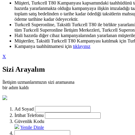
Müşteri, Turkcell T80 Kampanyası kapsamındaki taahhüdünü taah
hazırda yararlanmakta olduğu kampanyaya ilişkin imzaladığı t
toplam satış bedelinden o tarihe kadar ödediği taksitlerin mahs
ödeme tarihine kadar ödeyecektir.
Turkcell Superonline, Taksitli Turkcell T80 ile birlikte yararl
tüm Turkcell Superonline İletişim Merkezleri, Turkcell Superonl
Hali hazırda diğer cihaz kampanyalarından yararlanan müşteri
Müşteriler, Taksitli Turkcell T80 Kampanyası katılmak için Turk
Kampanya taahhütnamesi için
tıklayınız
X
Sizi Arayalım
İletişim uzmanlarımızın sizi aramasına
bir adım kaldı
Ad Soyad
İrtibat Telefonu
Güvenlik Kodu
Yenile
Dinle