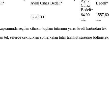
Aylık
i*​​
Aylık Cihaz Bedeli*​​
Bedeli*
Cihaz
Bedeli*​
​64,90
1557,60
​32,45 TL​​
TL
TL​
apsamında seçilen cihazın toplam tutarının yarısı kredi kartından tek
an tek seferde çekildikten sonra kalan tutar taahhüt süresine bölünerek