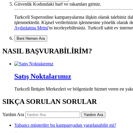
Güvenlik Kodundaki harf ve rakamları giriniz.
Turkcell Superonline kampanyalarına ilişkin olarak talebiniz dahi
işlenmektedir. Kişisel verilerinizin işlenmesine yönelik olarak
Aydınlatma Metni
'nı inceleyebilirsiniz. Turkcell sabit ev intern
Beni Hemen Ara
NASIL BAŞVURABİLİRİM?
Satış Noktalarımız
Turkcell İletişim Merkezleri ve bölgenizde hizmet veren en yakın
SIKÇA SORULAN SORULAR
Yardım Ara
Yardım Ara
Yabancı müşteriler bu kampanyadan yararlanabilir mi?