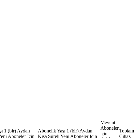
Mevcut
Aboneler
ı 1 (bir) Aydan
Abonelik Yaşı 1 (bir) Aydan
​Toplam
için
Yeni Aboneler İçin
Kısa Süreli Yeni Aboneler İçin
Cihaz