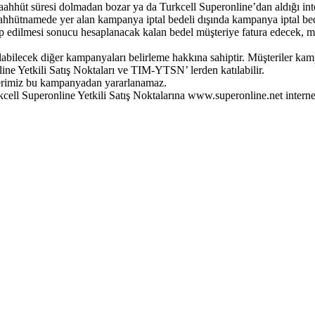
hüt süresi dolmadan bozar ya da Turkcell Superonline’dan aldığı intern
aahhütnamede yer alan kampanya iptal bedeli dışında kampanya iptal b
up edilmesi sonucu hesaplanacak kalan bedel müşteriye fatura edecek, mü
anılabilecek diğer kampanyaları belirleme hakkına sahiptir. Müşteriler 
ine Yetkili Satış Noktaları ve TIM-YTSN’ lerden katılabilir.
lerimiz bu kampanyadan yararlanamaz.
cell Superonline Yetkili Satış Noktalarına www.superonline.net internet