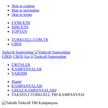
Skip to content
Skip to navigation
Skip to footer
EVİM İÇİN
İŞİM İÇİN
TOPTAN
TURKCELL.COM.TR
GİRİŞ
Turkcell Superonline
GİRİŞ
ÇIKIŞ
Ara
ÜRÜNLER
KAMPANYALAR
YARDIM
Home
/
KAMPANYALAR
/
CIHAZ KAMPANYALARI
/
TAKSITLI TURKCELL T80 KAMPANYASI