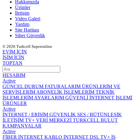
Hakkımızda
Ürünler
İletişim
Video Galeri
Yardım
Site Haritası
Siber Güvenlik
© 2026 Turkcell Superonline
EVİM İÇİN
İŞİM İÇİN
TOPTAN
HESABIM
Active
GÜNCEL DURUM
FATURALARIM
ÜRÜNLERİM VE
SERVİSLERİM
ABONELİK İŞLEMLERİM
TEKNİK
İŞLEMLERİM
AYARLARIM
GÜVENLİ İNTERNET İŞLEMİ
ÜRÜNLER
Active
İNTERNET / ERİŞİM
GÜVENLİK
SES / BÜTÜNLEŞİK
İLETİŞİM
TV+
VERİ MERKEZİ
TURKCELL BULUT
KAMPANYALAR
Active
FİBER İNTERNET
KABLO İNTERNET
DSL
TV+
İŞ