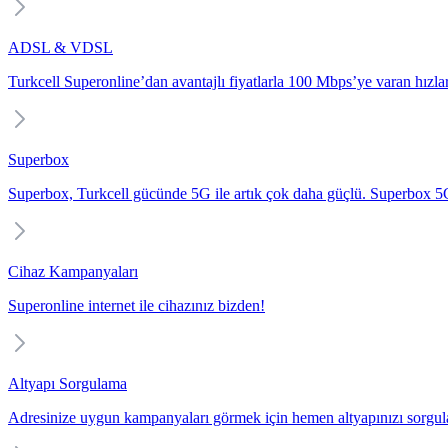
ADSL & VDSL
Turkcell Superonline’dan avantajlı fiyatlarla 100 Mbps’ye varan hızlarl
Superbox
Superbox, Turkcell gücünde 5G ile artık çok daha güçlü. Superbox 5G i
Cihaz Kampanyaları
Superonline internet ile cihazınız bizden!
Altyapı Sorgulama
Adresinize uygun kampanyaları görmek için hemen altyapınızı sorgul