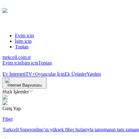
Evim için
İşim için
Toptan
turkcell.com.tr
Evim için
İşim için
Toptan
Ev İnterneti
TV+
Oyuncular İçin
Ek Ürünler
Yardım
İnternet Başvurusu
Hızlı İşlemler
Giriş Yap
Fiber
Turkcell Superonline’ın yüksek fiber hızlarıyla tanışmanın tam zamanı