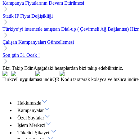
Kampanya Fiyatlarının Devam Ettirilmesi
Statik IP Fiyat Değişikliği
Türkiye’yi internetle tanıştıan Dial-up ( Çevirmeli Ağ Bağlantısı) H
Çalışan Kampanyaları Güncellemesi
Son gün 31 Ocak !
Bizi Takip Edin
Aşağıdaki hesaplardan bizi takip edebilirsiniz.
Turkcell uygulaması indir
QR Kodu taratarak kolayca ve hızlıca indirebi
Hakkımızda
Kampanyalar
Özel Sayfalar
İşlem Merkezi
Tüketici Şikayeti