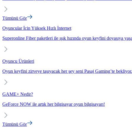
Tümünü Gör
Oyuncular İçin Yüksek Hızlı İnternet
Superonline Fiber paketleri ile ışık hızında oyun keyfini doyasıya yaş
Oyuncu Ürünleri
Oyun keyfini zirveye taşıyacak her şey seni Pasaj Gaming’te bekliyor
GAME+ Nedir?
GeForce NOW ile artık her bilgisayar oyun bilgisayarı!
Tümünü Gör