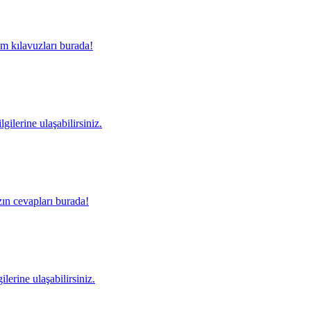
m kılavuzları burada!
gilerine ulaşabilirsiniz.
ın cevapları burada!
lerine ulaşabilirsiniz.