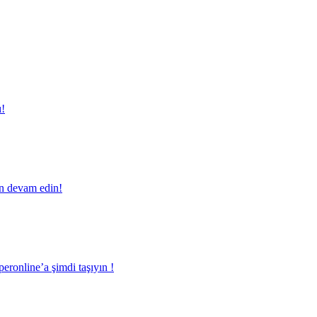
ı!
en devam edin!
eronline’a şimdi taşıyın !