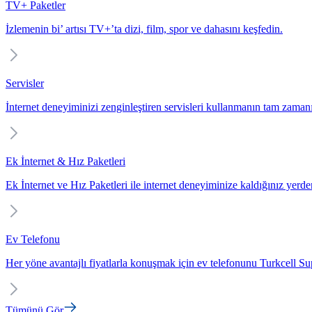
TV+ Paketler
İzlemenin bi’ artısı TV+’ta dizi, film, spor ve dahasını keşfedin.
Servisler
İnternet deneyiminizi zenginleştiren servisleri kullanmanın tam zaman
Ek İnternet & Hız Paketleri
Ek İnternet ve Hız Paketleri ile internet deneyiminize kaldığınız yerd
Ev Telefonu
Her yöne avantajlı fiyatlarla konuşmak için ev telefonunu Turkcell Sup
Tümünü Gör