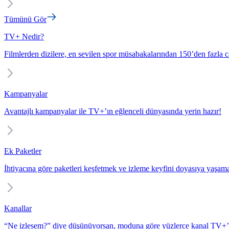
Tümünü Gör
TV+ Nedir?
Filmlerden dizilere, en sevilen spor müsabakalarından 150’den fazla c
Kampanyalar
Avantajlı kampanyalar ile TV+’ın eğlenceli dünyasında yerin hazır!
Ek Paketler
İhtiyacına göre paketleri keşfetmek ve izleme keyfini doyasıya yaşam
Kanallar
“Ne izlesem?” diye düşünüyorsan, moduna göre yüzlerce kanal TV+’t