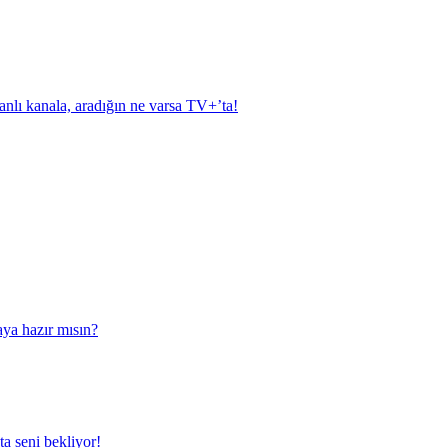
anlı kanala, aradığın ne varsa TV+’ta!
aya hazır mısın?
a seni bekliyor!