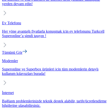
yerden devam edin!
Ev Telefonu
Her yöne avantajlı fiyatlarla konuşmak için ev telefonunu Turkcell
Superonline’a şimdi taşıyın !
Tümünü Gör
Modemler
Superonline ve Superbox ürünleri için tüm modemlerin detaylı
kullanım kılavuzları burada!
İnternet
Bağlantı problemlerinizde teknik destek alabilir, tarife/ücretlendirme
bilgilerine ulaşabilirsiniz.