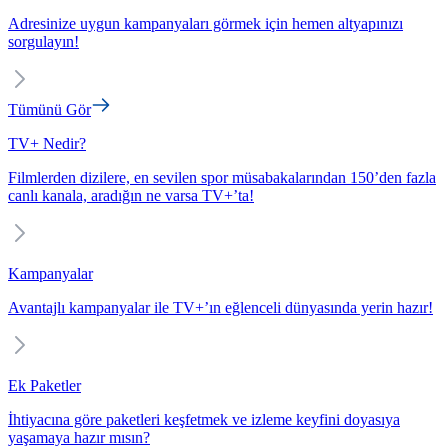
Adresinize uygun kampanyaları görmek için hemen altyapınızı
sorgulayın!
Tümünü Gör
TV+ Nedir?
Filmlerden dizilere, en sevilen spor müsabakalarından 150’den fazla
canlı kanala, aradığın ne varsa TV+’ta!
Kampanyalar
Avantajlı kampanyalar ile TV+’ın eğlenceli dünyasında yerin hazır!
Ek Paketler
İhtiyacına göre paketleri keşfetmek ve izleme keyfini doyasıya
yaşamaya hazır mısın?