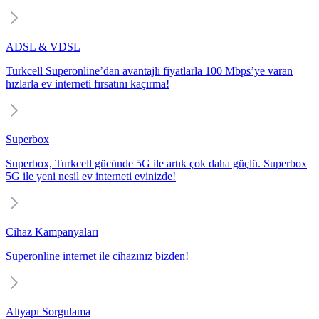
ADSL & VDSL
Turkcell Superonline’dan avantajlı fiyatlarla 100 Mbps’ye varan
hızlarla ev interneti fırsatını kaçırma!
Superbox
Superbox, Turkcell gücünde 5G ile artık çok daha güçlü. Superbox
5G ile yeni nesil ev interneti evinizde!
Cihaz Kampanyaları
Superonline internet ile cihazınız bizden!
Altyapı Sorgulama