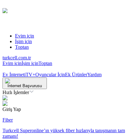
Evim için
İşim için
Toptan
turkcell.com.tr
Evim için
İşim için
Toptan
Ev İnterneti
TV+
Oyuncular İçin
Ek Ürünler
Yardım
İnternet Başvurusu
Hızlı İşlemler
Giriş Yap
Fiber
Turkcell Superonline’ın yüksek fiber hızlarıyla tanışmanın tam
zamanı!