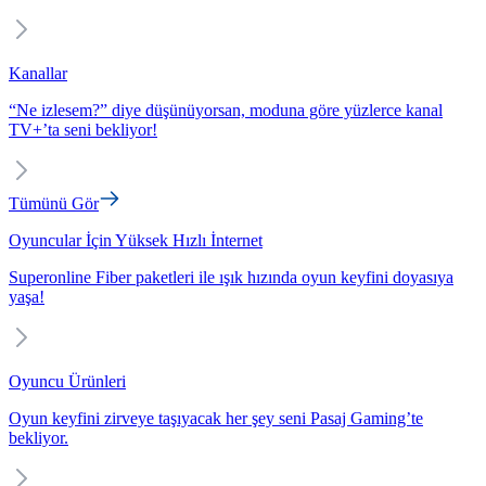
Kanallar
“Ne izlesem?” diye düşünüyorsan, moduna göre yüzlerce kanal
TV+’ta seni bekliyor!
Tümünü Gör
Oyuncular İçin Yüksek Hızlı İnternet
Superonline Fiber paketleri ile ışık hızında oyun keyfini doyasıya
yaşa!
Oyuncu Ürünleri
Oyun keyfini zirveye taşıyacak her şey seni Pasaj Gaming’te
bekliyor.