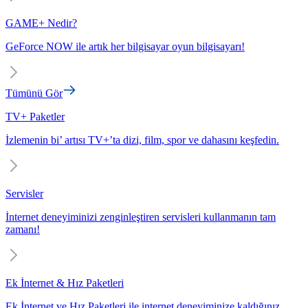
GAME+ Nedir?
GeForce NOW ile artık her bilgisayar oyun bilgisayarı!
Tümünü Gör
TV+ Paketler
İzlemenin bi’ artısı TV+’ta dizi, film, spor ve dahasını keşfedin.
Servisler
İnternet deneyiminizi zenginleştiren servisleri kullanmanın tam
zamanı!
Ek İnternet & Hız Paketleri
Ek İnternet ve Hız Paketleri ile internet deneyiminize kaldığınız