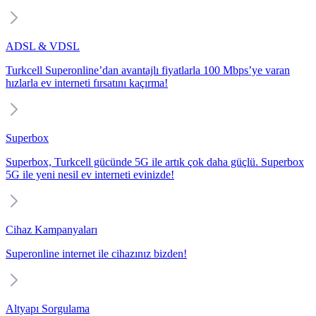
ADSL & VDSL
Turkcell Superonline’dan avantajlı fiyatlarla 100 Mbps’ye varan
hızlarla ev interneti fırsatını kaçırma!
Superbox
Superbox, Turkcell gücünde 5G ile artık çok daha güçlü. Superbox
5G ile yeni nesil ev interneti evinizde!
Cihaz Kampanyaları
Superonline internet ile cihazınız bizden!
Altyapı Sorgulama