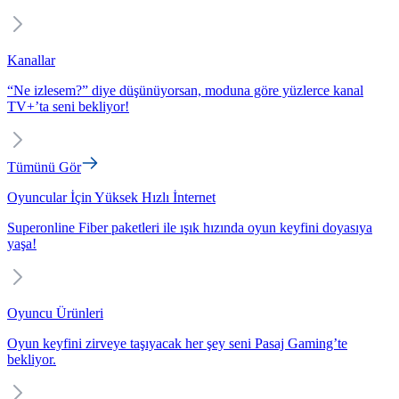
Kanallar
“Ne izlesem?” diye düşünüyorsan, moduna göre yüzlerce kanal
TV+’ta seni bekliyor!
Tümünü Gör
Oyuncular İçin Yüksek Hızlı İnternet
Superonline Fiber paketleri ile ışık hızında oyun keyfini doyasıya
yaşa!
Oyuncu Ürünleri
Oyun keyfini zirveye taşıyacak her şey seni Pasaj Gaming’te
bekliyor.