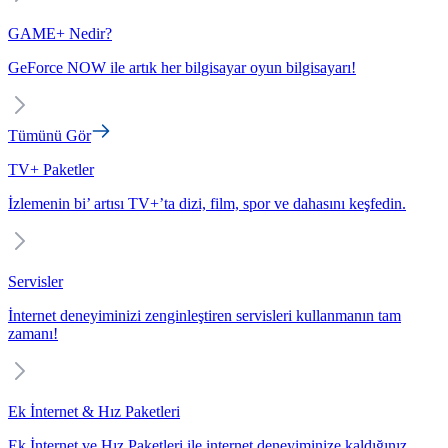
GAME+ Nedir?
GeForce NOW ile artık her bilgisayar oyun bilgisayarı!
Tümünü Gör
TV+ Paketler
İzlemenin bi’ artısı TV+’ta dizi, film, spor ve dahasını keşfedin.
Servisler
İnternet deneyiminizi zenginleştiren servisleri kullanmanın tam
zamanı!
Ek İnternet & Hız Paketleri
Ek İnternet ve Hız Paketleri ile internet deneyiminize kaldığınız