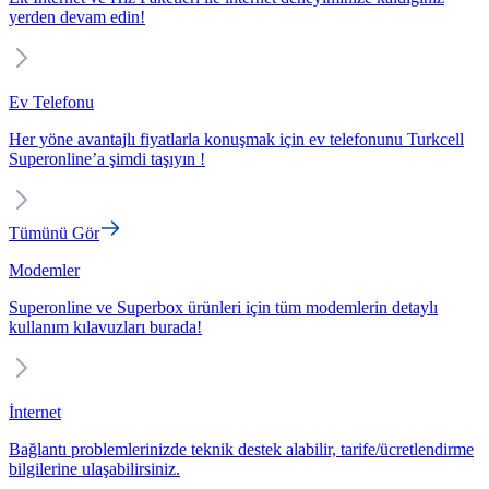
yerden devam edin!
Ev Telefonu
Her yöne avantajlı fiyatlarla konuşmak için ev telefonunu Turkcell
Superonline’a şimdi taşıyın !
Tümünü Gör
Modemler
Superonline ve Superbox ürünleri için tüm modemlerin detaylı
kullanım kılavuzları burada!
İnternet
Bağlantı problemlerinizde teknik destek alabilir, tarife/ücretlendirme
bilgilerine ulaşabilirsiniz.