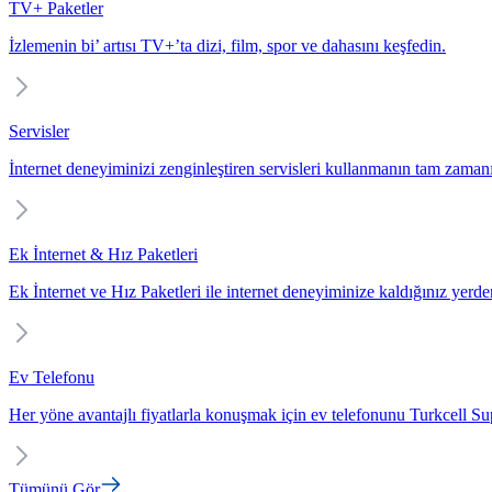
TV+ Paketler
İzlemenin bi’ artısı TV+’ta dizi, film, spor ve dahasını keşfedin.
Servisler
İnternet deneyiminizi zenginleştiren servisleri kullanmanın tam zaman
Ek İnternet & Hız Paketleri
Ek İnternet ve Hız Paketleri ile internet deneyiminize kaldığınız yerd
Ev Telefonu
Her yöne avantajlı fiyatlarla konuşmak için ev telefonunu Turkcell Sup
Tümünü Gör