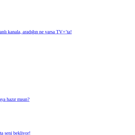
anlı kanala, aradığın ne varsa TV+’ta!
aya hazır mısın?
a seni bekliyor!