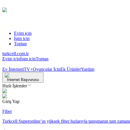
Evim için
İşim için
Toptan
turkcell.com.tr
Evim için
İşim için
Toptan
Ev İnterneti
TV+
Oyuncular İçin
Ek Ürünler
Yardım
İnternet Başvurusu
Hızlı İşlemler
Giriş Yap
Fiber
Turkcell Superonline’ın yüksek fiber hızlarıyla tanışmanın tam zamanı