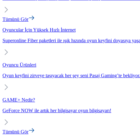
Tümünü Gör
Oyuncular İçin Yüksek Hızlı İnternet
Superonline Fiber paketleri ile ışık hızında oyun keyfini doyasıya yaş
Oyuncu Ürünleri
Oyun keyfini zirveye taşıyacak her şey seni Pasaj Gaming’te bekliyor
GAME+ Nedir?
GeForce NOW ile artık her bilgisayar oyun bilgisayarı!
Tümünü Gör