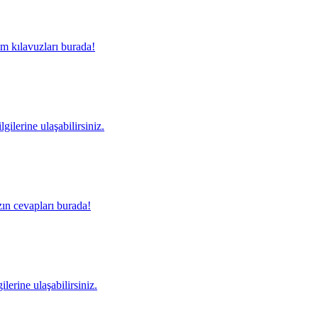
m kılavuzları burada!
gilerine ulaşabilirsiniz.
ın cevapları burada!
lerine ulaşabilirsiniz.