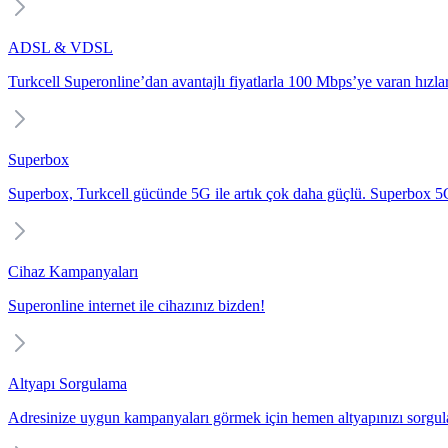
ADSL & VDSL
Turkcell Superonline’dan avantajlı fiyatlarla 100 Mbps’ye varan hızlarl
Superbox
Superbox, Turkcell gücünde 5G ile artık çok daha güçlü. Superbox 5G i
Cihaz Kampanyaları
Superonline internet ile cihazınız bizden!
Altyapı Sorgulama
Adresinize uygun kampanyaları görmek için hemen altyapınızı sorgul