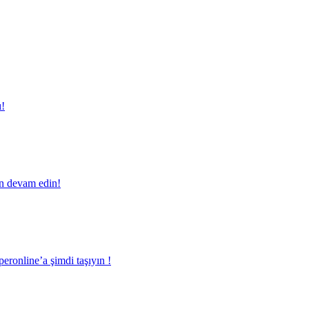
ı!
en devam edin!
eronline’a şimdi taşıyın !