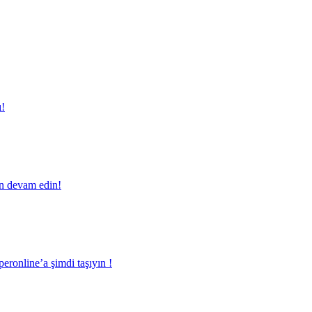
ı!
en devam edin!
eronline’a şimdi taşıyın !