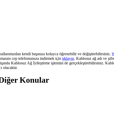
allarımızdan kendi başınıza kolayca öğrenebilir ve değiştirebilirsiniz.
W
lamasını cep telefonunuza indirmek için
tıklayın​
. Kablosuz ağ adı ve şifr
şında Kablosuz Ağ İyileştirme işlemini de gerçekleştirebilirsiniz. Kab
 olacaktır.
 Diğer Konular