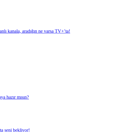
anlı kanala, aradığın ne varsa TV+’ta!
aya hazır mısın?
a seni bekliyor!