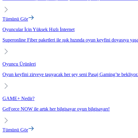
Tümünü Gör
Oyuncular İçin Yüksek Hızlı İnternet
Superonline Fiber paketleri ile ışık hızında oyun keyfini doyasıya yaş
Oyuncu Ürünleri
Oyun keyfini zirveye taşıyacak her şey seni Pasaj Gaming’te bekliyor
GAME+ Nedir?
GeForce NOW ile artık her bilgisayar oyun bilgisayarı!
Tümünü Gör