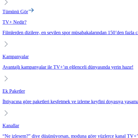
Tümünü Gör
TV+ Nedir?
Filmlerden dizilere, en sevilen spor müsabakalarından 150’den fazla c
Kampanyalar
Avantajlı kampanyalar ile TV+’ın eğlenceli dünyasında yerin hazır!
Ek Paketler
İhtiyacına göre paketleri keşfetmek ve izleme keyfini doyasıya yaşam
Kanallar
“Ne izlesem?” diye düşünüyorsan, moduna göre yüzlerce kanal TV+’t