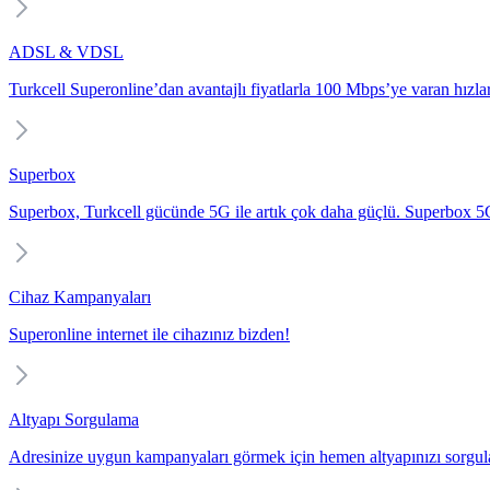
ADSL & VDSL
Turkcell Superonline’dan avantajlı fiyatlarla 100 Mbps’ye varan hızlarl
Superbox
Superbox, Turkcell gücünde 5G ile artık çok daha güçlü. Superbox 5G i
Cihaz Kampanyaları
Superonline internet ile cihazınız bizden!
Altyapı Sorgulama
Adresinize uygun kampanyaları görmek için hemen altyapınızı sorgul