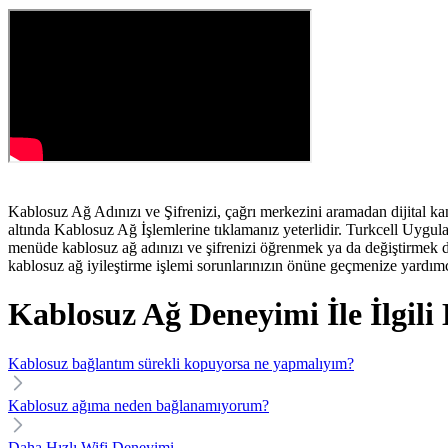
​Kablosuz Ağ Adınızı ve Şifrenizi, çağrı merkezini aramadan dijital kan
altında Kablosuz Ağ İşlemlerine tıklamanız yeterlidir. Turkcell Uygu
menüde kablosuz ağ adınızı ve şifrenizi öğrenmek ya da değiştirmek dı
kablosuz ağ iyileştirme işlemi sorunlarınızın önüne geçmenize yardımcı
Kablosuz Ağ Deneyimi İle İlgili
Kablosuz bağlantım sürekli kopuyorsa ne yapmalıyım?
Kablosuz ağıma neden bağlanamıyorum?
Daha Hızlı Wifi Deneyimi