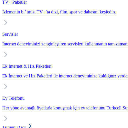
TV+ Paketler
İzlemenin bi’ artısı TV+’ta dizi, film, spor ve dahasını keşfedin.
Servisler
İnternet deneyiminizi zenginleştiren servisleri kullanmanın tam zaman
Ek İnternet & Hız Paketleri
Ek İnternet ve Hız Paketleri ile internet deneyiminize kaldığınız yerd
Ev Telefonu
Her yöne avantajlı fiyatlarla konuşmak için ev telefonunu Turkcell Sup
Tümünü Gör