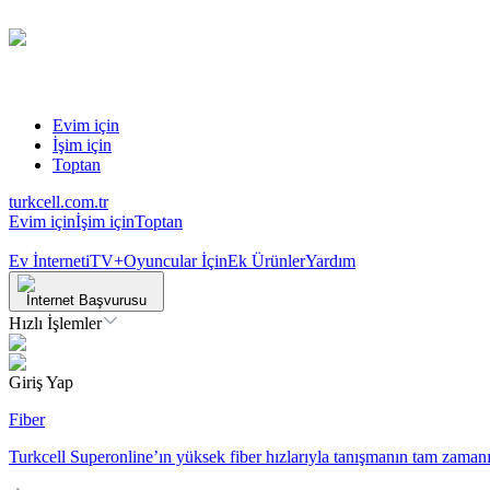
Evim için
İşim için
Toptan
turkcell.com.tr
Evim için
İşim için
Toptan
Ev İnterneti
TV+
Oyuncular İçin
Ek Ürünler
Yardım
İnternet Başvurusu
Hızlı İşlemler
Giriş Yap
Fiber
Turkcell Superonline’ın yüksek fiber hızlarıyla tanışmanın tam zamanı