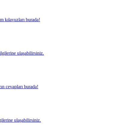
m kılavuzları burada!
gilerine ulaşabilirsiniz.
ın cevapları burada!
lerine ulaşabilirsiniz.