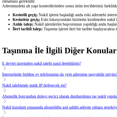
olmaması gereklidir.
Adresinizdeki alt yapı kontrollerinden sonra ürün tercihleriniz farklılık gö
Kesintili geçiş;
Nakil işlemi başladığı anda eski adresteki inter
Kesintisiz geçiş;
Eski lokasyondaki hizmetin kesilmeden nakil iş
Anlık talep;
Nakil işlemlerini başvurunun yapıldığı anda başla
İleri tarihli talep;
Taşınma işlemi ileri bir tarihte başlayacaksa t
Taşınma İle İlgili Diğer Konular
E devlet üzerinden nakil talebi nasıl iletebilirim?
İnternetimle birlikte ev telefonumu da yeni adresime taşıyabilir miyim
Nakil talebimde statik IP değişecek mi?
Abonelik borcundan dolayı geçici olarak durdurulmuş ise nakil yapılab
Nakil kurulum esnasında aboneliğin asıl sahibi adreste olması gereki