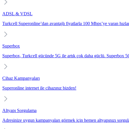
ADSL & VDSL
Turkcell Superonline’dan avantajlı fiyatlarla 100 Mbps’ye varan hızlarl
Superbox
Superbox, Turkcell gücünde 5G ile artık çok daha güçlü. Superbox 5G i
Cihaz Kampanyaları
Superonline internet ile cihazınız bizden!
Altyapı Sorgulama
Adresinize uygun kampanyaları görmek için hemen altyapınızı sorgul