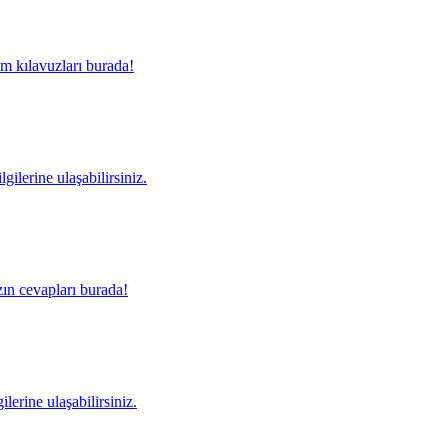
m kılavuzları burada!
gilerine ulaşabilirsiniz.
ın cevapları burada!
lerine ulaşabilirsiniz.