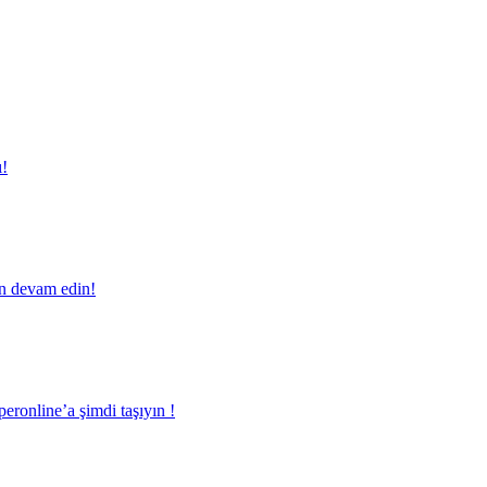
ı!
en devam edin!
eronline’a şimdi taşıyın !