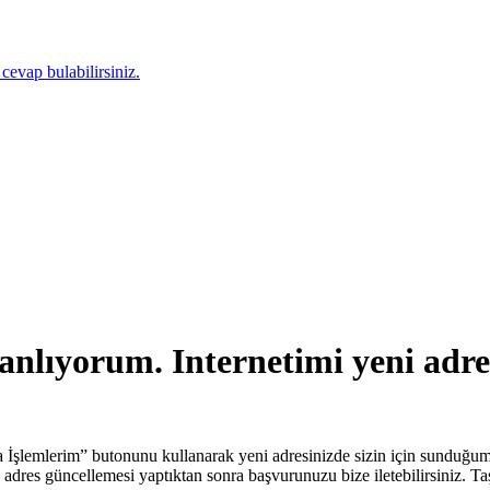
 cevap bulabilirsiniz.
nlıyorum. Internetimi yeni adre
lemlerim” butonunu kullanarak yeni adresinizde sizin için sunduğumuz int
n adres güncellemesi yaptıktan sonra başvurunuzu bize iletebilirsiniz. 