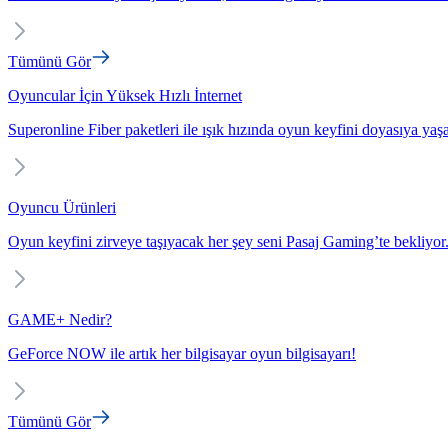
Tümünü Gör
Oyuncular İçin Yüksek Hızlı İnternet
Superonline Fiber paketleri ile ışık hızında oyun keyfini doyasıya yaş
Oyuncu Ürünleri
Oyun keyfini zirveye taşıyacak her şey seni Pasaj Gaming’te bekliyor
GAME+ Nedir?
GeForce NOW ile artık her bilgisayar oyun bilgisayarı!
Tümünü Gör