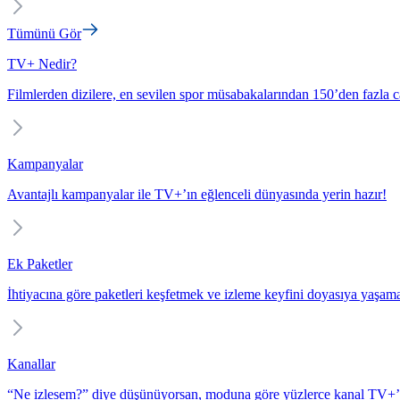
Tümünü Gör
TV+ Nedir?
Filmlerden dizilere, en sevilen spor müsabakalarından 150’den fazla c
Kampanyalar
Avantajlı kampanyalar ile TV+’ın eğlenceli dünyasında yerin hazır!
Ek Paketler
İhtiyacına göre paketleri keşfetmek ve izleme keyfini doyasıya yaşam
Kanallar
“Ne izlesem?” diye düşünüyorsan, moduna göre yüzlerce kanal TV+’t