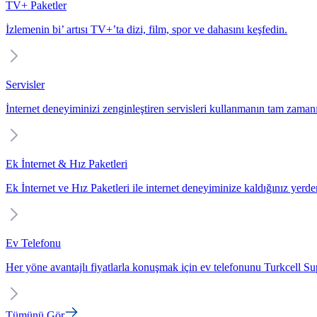
TV+ Paketler
İzlemenin bi’ artısı TV+’ta dizi, film, spor ve dahasını keşfedin.
Servisler
İnternet deneyiminizi zenginleştiren servisleri kullanmanın tam zaman
Ek İnternet & Hız Paketleri
Ek İnternet ve Hız Paketleri ile internet deneyiminize kaldığınız yerd
Ev Telefonu
Her yöne avantajlı fiyatlarla konuşmak için ev telefonunu Turkcell Sup
Tümünü Gör