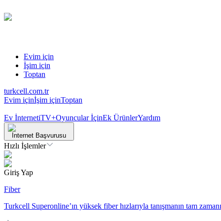
Evim için
İşim için
Toptan
turkcell.com.tr
Evim için
İşim için
Toptan
Ev İnterneti
TV+
Oyuncular İçin
Ek Ürünler
Yardım
İnternet Başvurusu
Hızlı İşlemler
Giriş Yap
Fiber
Turkcell Superonline’ın yüksek fiber hızlarıyla tanışmanın tam zamanı