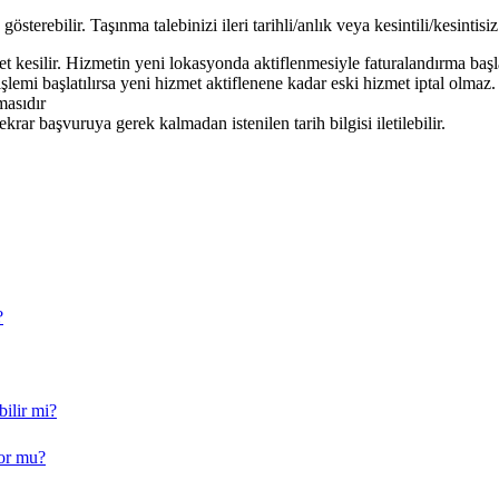
sterebilir. Taşınma talebinizi ileri tarihli/anlık veya kesintili/kesintisiz 
net kesilir. Hizmetin yeni lokasyonda aktiflenmesiyle faturalandırma başl
lemi başlatılırsa yeni hizmet aktiflenene kadar eski hizmet iptal olmaz
masıdır
ekrar başvuruya gerek kalmadan istenilen tarih bilgisi iletilebilir.
?
ilir mi?
yor mu?