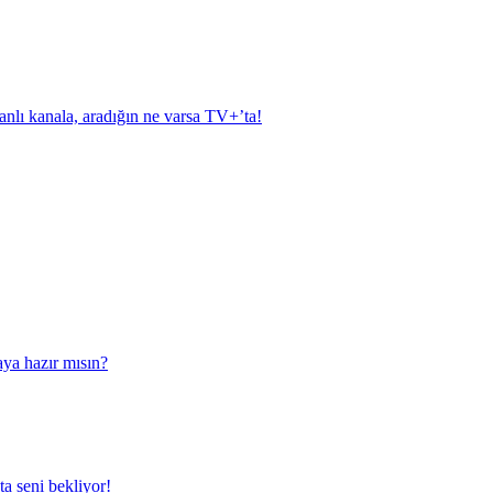
anlı kanala, aradığın ne varsa TV+’ta!
aya hazır mısın?
a seni bekliyor!