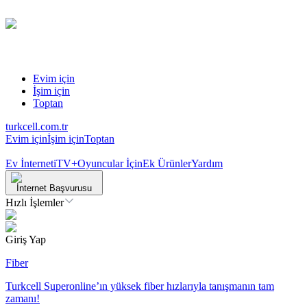
Evim için
İşim için
Toptan
turkcell.com.tr
Evim için
İşim için
Toptan
Ev İnterneti
TV+
Oyuncular İçin
Ek Ürünler
Yardım
İnternet Başvurusu
Hızlı İşlemler
Giriş Yap
Fiber
Turkcell Superonline’ın yüksek fiber hızlarıyla tanışmanın tam
zamanı!