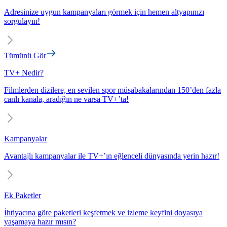
Adresinize uygun kampanyaları görmek için hemen altyapınızı
sorgulayın!
Tümünü Gör
TV+ Nedir?
Filmlerden dizilere, en sevilen spor müsabakalarından 150’den fazla
canlı kanala, aradığın ne varsa TV+’ta!
Kampanyalar
Avantajlı kampanyalar ile TV+’ın eğlenceli dünyasında yerin hazır!
Ek Paketler
İhtiyacına göre paketleri keşfetmek ve izleme keyfini doyasıya
yaşamaya hazır mısın?