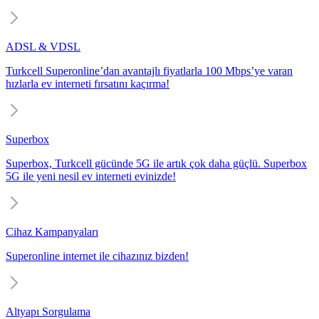
ADSL & VDSL
Turkcell Superonline’dan avantajlı fiyatlarla 100 Mbps’ye varan
hızlarla ev interneti fırsatını kaçırma!
Superbox
Superbox, Turkcell gücünde 5G ile artık çok daha güçlü. Superbox
5G ile yeni nesil ev interneti evinizde!
Cihaz Kampanyaları
Superonline internet ile cihazınız bizden!
Altyapı Sorgulama