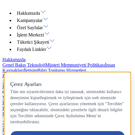
Hakkımızda
Kampanyalar
Özel Sayfalar
İşlem Merkezi
Tüketici Şikayeti
Faydalı Linkler
Hakkımızda
Genel Bakış
Teknoloji
Müşteri Memnuniyeti Politikası
İnsan
Kaynakları
İletişim
Bilgi Toplumu Hizmetleri
Kampanyalar
100 Mbps İnternet
200 Mbps İnternet
500 Mbps İnternet
1000 Mbps
İnternet
Özel Sayfalar
Wi-Fi 7
Yazlık İnternet
Hız Testi
IP Adresi Sorgulama
Ping Testi
İşlem Merkezi
Fatura İşlemleri
Abonelik İşlemleri
Ürün ve Servislerim
Paket
Değiştirme
Ek Ürün Al
Kablosuz Ağ İşlemleri
Tüketici Şikayeti
Şikayet Talebi Oluşturma
Şikayet Takibi
Müşteri Dışı Şikayet
BTK
İade Duyurusu