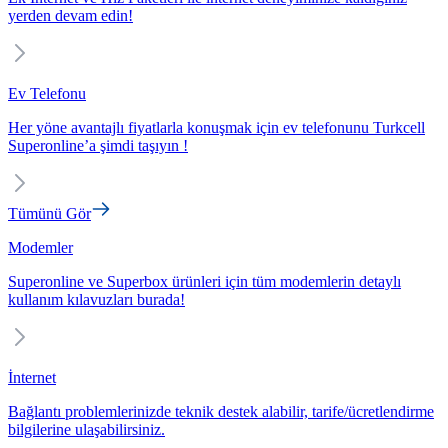
yerden devam edin!
Ev Telefonu
Her yöne avantajlı fiyatlarla konuşmak için ev telefonunu Turkcell
Superonline’a şimdi taşıyın !
Tümünü Gör
Modemler
Superonline ve Superbox ürünleri için tüm modemlerin detaylı
kullanım kılavuzları burada!
İnternet
Bağlantı problemlerinizde teknik destek alabilir, tarife/ücretlendirme
bilgilerine ulaşabilirsiniz.