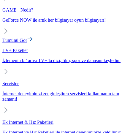
GAME+ Nedir?
GeForce NOW ile artık her bilgisayar oyun bilgisayarı!
Tümünü Gör
TV+ Paketler
İzlemenin bi’ artısı TV+’ta dizi, film, spor ve dahasını keşfedin.
Servisler
İnternet deneyiminizi zenginleştiren servisleri kullanmanın tam
zamanı!
Ek İnternet & Hız Paketleri
Ek İnternet ve Hız Paketleri ile internet deneyiminize kaldığınız