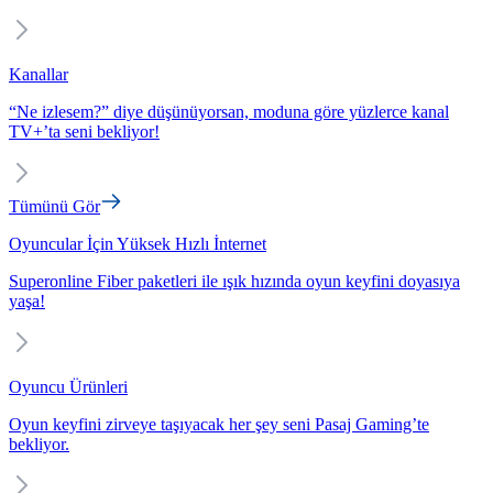
Kanallar
“Ne izlesem?” diye düşünüyorsan, moduna göre yüzlerce kanal
TV+’ta seni bekliyor!
Tümünü Gör
Oyuncular İçin Yüksek Hızlı İnternet
Superonline Fiber paketleri ile ışık hızında oyun keyfini doyasıya
yaşa!
Oyuncu Ürünleri
Oyun keyfini zirveye taşıyacak her şey seni Pasaj Gaming’te
bekliyor.