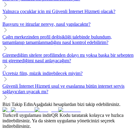
Yalnızca çocuklar için mi Güvenli İnternet Hizmeti olacak?
Başvuru ve itirazlar nereye, nasıl yapılacaktır?
Çağrı merkezinden profil değişikliği talebinde bulundum,
tamamlanıp tamamlanmadığını nasıl kontrol edebilirim?
Giremediğim sitelere profilimden dolayı mı yoksa başka bir sebepten
mi giremediğimi nasıl anlayacağım?
Ücretsiz film, müzik indirebilecek miyim?
Güvenli İnternet Hizmeti usul ve esaslarına bütün internet servis
sağlayıcıları uyacak mı?
Bizi Takip Edin
Aşağıdaki hesaplardan bizi takip edebilirsiniz.
Turkcell uygulaması indir
QR Kodu taratarak kolayca ve hızlıca
indirebilirsiniz. Ya da sistem uygulama yöneticinizi seçerek
indirebilirsiniz.