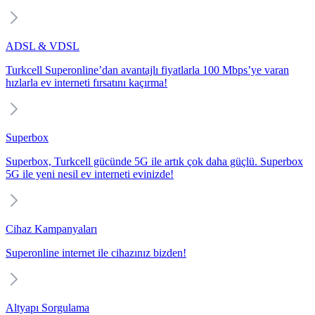
ADSL & VDSL
Turkcell Superonline’dan avantajlı fiyatlarla 100 Mbps’ye varan
hızlarla ev interneti fırsatını kaçırma!
Superbox
Superbox, Turkcell gücünde 5G ile artık çok daha güçlü. Superbox
5G ile yeni nesil ev interneti evinizde!
Cihaz Kampanyaları
Superonline internet ile cihazınız bizden!
Altyapı Sorgulama