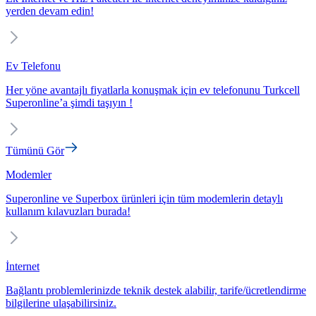
yerden devam edin!
Ev Telefonu
Her yöne avantajlı fiyatlarla konuşmak için ev telefonunu Turkcell
Superonline’a şimdi taşıyın !
Tümünü Gör
Modemler
Superonline ve Superbox ürünleri için tüm modemlerin detaylı
kullanım kılavuzları burada!
İnternet
Bağlantı problemlerinizde teknik destek alabilir, tarife/ücretlendirme
bilgilerine ulaşabilirsiniz.