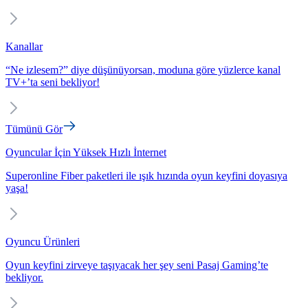
Kanallar
“Ne izlesem?” diye düşünüyorsan, moduna göre yüzlerce kanal
TV+’ta seni bekliyor!
Tümünü Gör
Oyuncular İçin Yüksek Hızlı İnternet
Superonline Fiber paketleri ile ışık hızında oyun keyfini doyasıya
yaşa!
Oyuncu Ürünleri
Oyun keyfini zirveye taşıyacak her şey seni Pasaj Gaming’te
bekliyor.