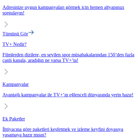
Adresinize uygun kampanyaları görmek için hemen altyapınızı
sorgulayın!
Tümünü Gör
TV+ Nedir?
Filmlerden dizilere, en sevilen spor müsabakalarından 150’den fazla
canlı kanala, aradığın ne varsa TV+’ta!
Kampanyalar
Avantajlı kampanyalar ile TV+’ın eğlenceli dünyasında yerin hazır!
Ek Paketler
İhtiyacına göre paketleri keşfetmek ve izleme keyfini doyasıya
yaşamaya hazır mısın?