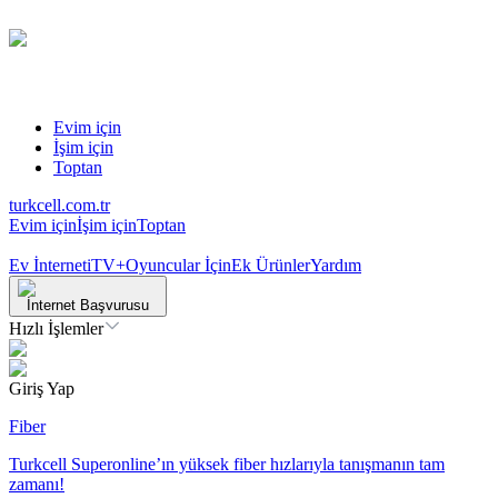
Evim için
İşim için
Toptan
turkcell.com.tr
Evim için
İşim için
Toptan
Ev İnterneti
TV+
Oyuncular İçin
Ek Ürünler
Yardım
İnternet Başvurusu
Hızlı İşlemler
Giriş Yap
Fiber
Turkcell Superonline’ın yüksek fiber hızlarıyla tanışmanın tam
zamanı!