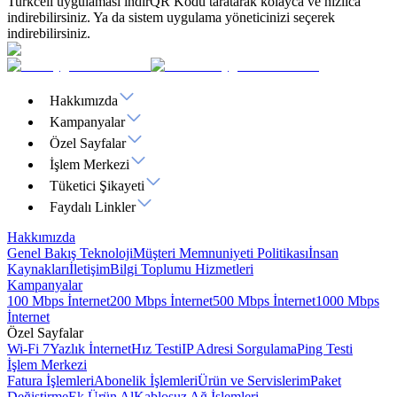
Turkcell uygulaması indir
QR Kodu taratarak kolayca ve hızlıca
indirebilirsiniz. Ya da sistem uygulama yöneticinizi seçerek
indirebilirsiniz.
Hakkımızda
Kampanyalar
Özel Sayfalar
İşlem Merkezi
Tüketici Şikayeti
Faydalı Linkler
Hakkımızda
Genel Bakış
Teknoloji
Müşteri Memnuniyeti Politikası
İnsan
Kaynakları
İletişim
Bilgi Toplumu Hizmetleri
Kampanyalar
100 Mbps İnternet
200 Mbps İnternet
500 Mbps İnternet
1000 Mbps
İnternet
Özel Sayfalar
Wi-Fi 7
Yazlık İnternet
Hız Testi
IP Adresi Sorgulama
Ping Testi
İşlem Merkezi
Fatura İşlemleri
Abonelik İşlemleri
Ürün ve Servislerim
Paket
Değiştirme
Ek Ürün Al
Kablosuz Ağ İşlemleri