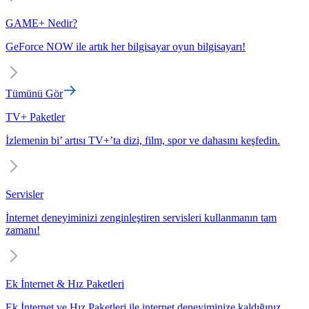
GAME+ Nedir?
GeForce NOW ile artık her bilgisayar oyun bilgisayarı!
Tümünü Gör
TV+ Paketler
İzlemenin bi’ artısı TV+’ta dizi, film, spor ve dahasını keşfedin.
Servisler
İnternet deneyiminizi zenginleştiren servisleri kullanmanın tam
zamanı!
Ek İnternet & Hız Paketleri
Ek İnternet ve Hız Paketleri ile internet deneyiminize kaldığınız