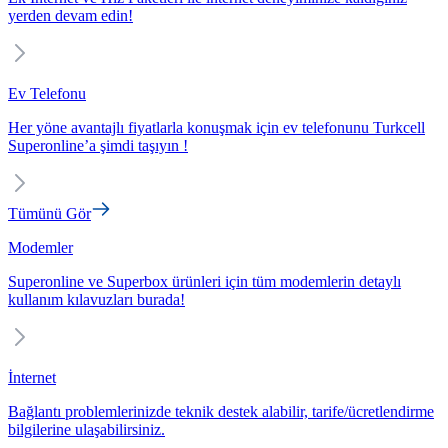
yerden devam edin!
Ev Telefonu
Her yöne avantajlı fiyatlarla konuşmak için ev telefonunu Turkcell
Superonline’a şimdi taşıyın !
Tümünü Gör
Modemler
Superonline ve Superbox ürünleri için tüm modemlerin detaylı
kullanım kılavuzları burada!
İnternet
Bağlantı problemlerinizde teknik destek alabilir, tarife/ücretlendirme
bilgilerine ulaşabilirsiniz.