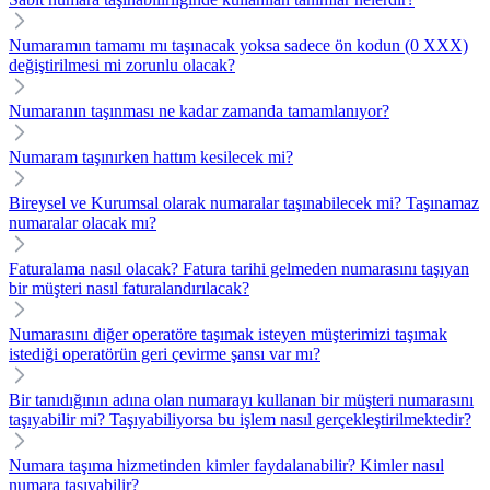
Numaramın tamamı mı taşınacak yoksa sadece ön kodun (0 XXX)
değiştirilmesi mi zorunlu olacak?
Numaranın taşınması ne kadar zamanda tamamlanıyor?
Numaram taşınırken hattım kesilecek mi?
Bireysel ve Kurumsal olarak numaralar taşınabilecek mi? Taşınamaz
numaralar olacak mı?
Faturalama nasıl olacak? Fatura tarihi gelmeden numarasını taşıyan
bir müşteri nasıl faturalandırılacak?
Numarasını diğer operatöre taşımak isteyen müşterimizi taşımak
istediği operatörün geri çevirme şansı var mı?
Bir tanıdığının adına olan numarayı kullanan bir müşteri numarasını
taşıyabilir mi? Taşıyabiliyorsa bu işlem nasıl gerçekleştirilmektedir?
Numara taşıma hizmetinden kimler faydalanabilir? Kimler nasıl
numara taşıyabilir?