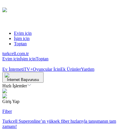
Evim için
İşim için
Toptan
turkcell.com.tr
Evim için
İşim için
Toptan
Ev İnterneti
TV+
Oyuncular İçin
Ek Ürünler
Yardım
İnternet Başvurusu
Hızlı İşlemler
Giriş Yap
Fiber
Turkcell Superonline’ın yüksek fiber hızlarıyla tanışmanın tam
zamanı!