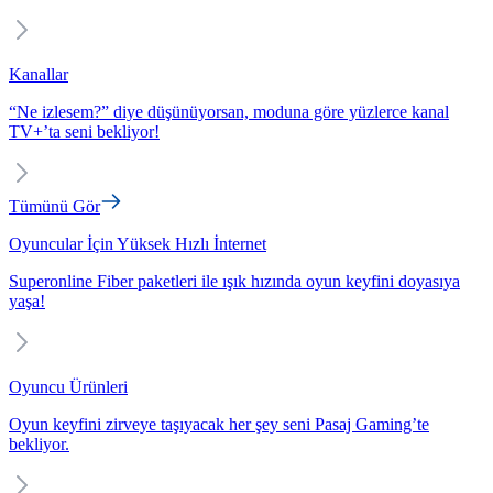
Kanallar
“Ne izlesem?” diye düşünüyorsan, moduna göre yüzlerce kanal
TV+’ta seni bekliyor!
Tümünü Gör
Oyuncular İçin Yüksek Hızlı İnternet
Superonline Fiber paketleri ile ışık hızında oyun keyfini doyasıya
yaşa!
Oyuncu Ürünleri
Oyun keyfini zirveye taşıyacak her şey seni Pasaj Gaming’te
bekliyor.