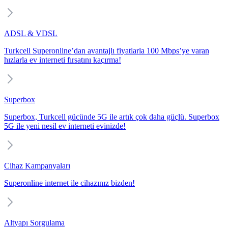
ADSL & VDSL
Turkcell Superonline’dan avantajlı fiyatlarla 100 Mbps’ye varan
hızlarla ev interneti fırsatını kaçırma!
Superbox
Superbox, Turkcell gücünde 5G ile artık çok daha güçlü. Superbox
5G ile yeni nesil ev interneti evinizde!
Cihaz Kampanyaları
Superonline internet ile cihazınız bizden!
Altyapı Sorgulama