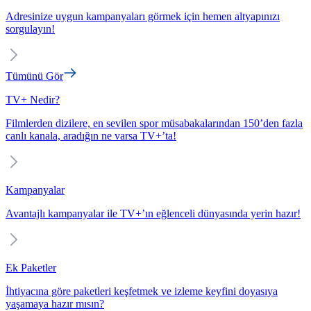
Adresinize uygun kampanyaları görmek için hemen altyapınızı
sorgulayın!
Tümünü Gör
TV+ Nedir?
Filmlerden dizilere, en sevilen spor müsabakalarından 150’den fazla
canlı kanala, aradığın ne varsa TV+’ta!
Kampanyalar
Avantajlı kampanyalar ile TV+’ın eğlenceli dünyasında yerin hazır!
Ek Paketler
İhtiyacına göre paketleri keşfetmek ve izleme keyfini doyasıya
yaşamaya hazır mısın?