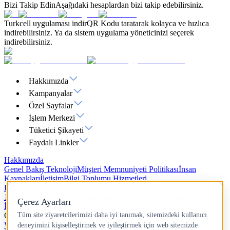
Bizi Takip Edin
Aşağıdaki hesaplardan bizi takip edebilirsiniz.
Turkcell uygulaması indir
QR Kodu taratarak kolayca ve hızlıca
indirebilirsiniz. Ya da sistem uygulama yöneticinizi seçerek
indirebilirsiniz.
Hakkımızda
Kampanyalar
Özel Sayfalar
İşlem Merkezi
Tüketici Şikayeti
Faydalı Linkler
Hakkımızda
Genel Bakış
Teknoloji
Müşteri Memnuniyeti Politikası
İnsan
Kaynakları
İletişim
Bilgi Toplumu Hizmetleri
Kampanyalar
100 Mbps İnternet
200 Mbps İnternet
500 Mbps İnternet
1000 Mbps
İnternet
Özel Sayfalar
Wi-Fi 7
Yazlık İnternet
Hız Testi
IP Adresi Sorgulama
Ping Testi