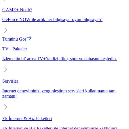
GAME+ Nedir?
GeForce NOW ile artık her bilgisayar oyun bilgisayarı!
Tümünü Gör
TV+ Paketler
İzlemenin bi’ artısı TV+’ta dizi, film, spor ve dahasını keşfedin.
Servisler
İnternet deneyiminizi zenginleştiren servisleri kullanmanın tam
zamanı!
Ek İnternet & Hız Paketleri
Ek İnternet ve Hız Paketleri ile internet deneyiminize kaldığınız