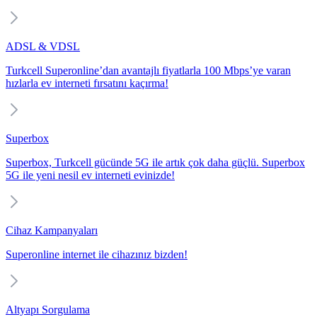
ADSL & VDSL
Turkcell Superonline’dan avantajlı fiyatlarla 100 Mbps’ye varan
hızlarla ev interneti fırsatını kaçırma!
Superbox
Superbox, Turkcell gücünde 5G ile artık çok daha güçlü. Superbox
5G ile yeni nesil ev interneti evinizde!
Cihaz Kampanyaları
Superonline internet ile cihazınız bizden!
Altyapı Sorgulama