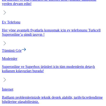
yerden devam edin!
Ev Telefonu
Her yöne avantajlı fiyatlarla konuşmak için ev telefonunu Turkcell
Superonline’a şimdi taşıyın !
Tümünü Gör
Modemler
Superonline ve Superbox ürünleri için tüm modemlerin detaylı
kullanım kılavuzları burada!
İnternet
Bağlantı problemlerinizde teknik destek alabilir, tarife/ücretlendirme
bilgilerine ulaşabilirsiniz.