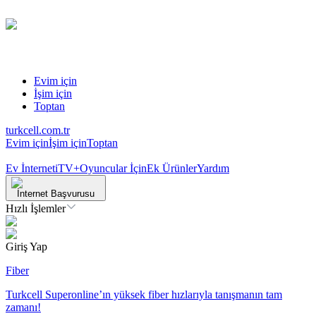
Evim için
İşim için
Toptan
turkcell.com.tr
Evim için
İşim için
Toptan
Ev İnterneti
TV+
Oyuncular İçin
Ek Ürünler
Yardım
İnternet Başvurusu
Hızlı İşlemler
Giriş Yap
Fiber
Turkcell Superonline’ın yüksek fiber hızlarıyla tanışmanın tam
zamanı!