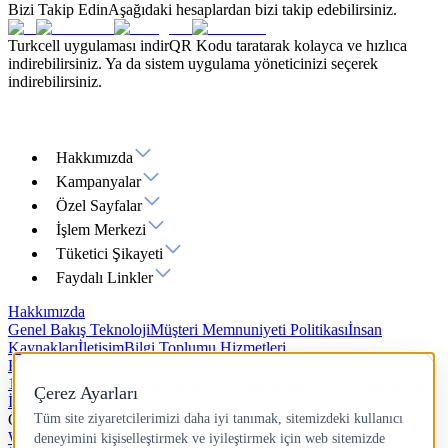
Bizi Takip Edin
Aşağıdaki hesaplardan bizi takip edebilirsiniz.
Turkcell uygulaması indir
QR Kodu taratarak kolayca ve hızlıca
indirebilirsiniz. Ya da sistem uygulama yöneticinizi seçerek
indirebilirsiniz.
Hakkımızda
Kampanyalar
Özel Sayfalar
İşlem Merkezi
Tüketici Şikayeti
Faydalı Linkler
Hakkımızda
Genel Bakış
Teknoloji
Müşteri Memnuniyeti Politikası
İnsan
Kaynakları
İletişim
Bilgi Toplumu Hizmetleri
Kampanyalar
100 Mbps İnternet
200 Mbps İnternet
500 Mbps İnternet
1000 Mbps
İnternet
Özel Sayfalar
Wi-Fi 7
Yazlık İnternet
Hız Testi
IP Adresi Sorgulama
Ping Testi