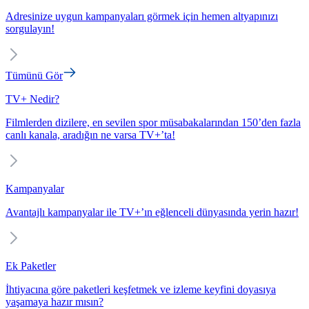
Adresinize uygun kampanyaları görmek için hemen altyapınızı
sorgulayın!
Tümünü Gör
TV+ Nedir?
Filmlerden dizilere, en sevilen spor müsabakalarından 150’den fazla
canlı kanala, aradığın ne varsa TV+’ta!
Kampanyalar
Avantajlı kampanyalar ile TV+’ın eğlenceli dünyasında yerin hazır!
Ek Paketler
İhtiyacına göre paketleri keşfetmek ve izleme keyfini doyasıya
yaşamaya hazır mısın?