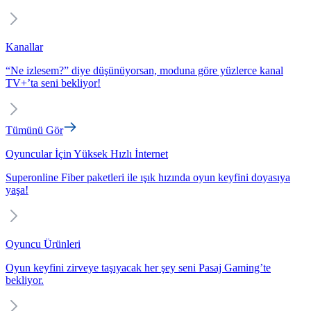
Kanallar
“Ne izlesem?” diye düşünüyorsan, moduna göre yüzlerce kanal
TV+’ta seni bekliyor!
Tümünü Gör
Oyuncular İçin Yüksek Hızlı İnternet
Superonline Fiber paketleri ile ışık hızında oyun keyfini doyasıya
yaşa!
Oyuncu Ürünleri
Oyun keyfini zirveye taşıyacak her şey seni Pasaj Gaming’te
bekliyor.