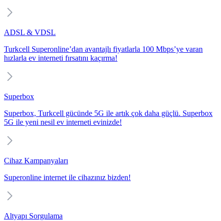
ADSL & VDSL
Turkcell Superonline’dan avantajlı fiyatlarla 100 Mbps’ye varan
hızlarla ev interneti fırsatını kaçırma!
Superbox
Superbox, Turkcell gücünde 5G ile artık çok daha güçlü. Superbox
5G ile yeni nesil ev interneti evinizde!
Cihaz Kampanyaları
Superonline internet ile cihazınız bizden!
Altyapı Sorgulama