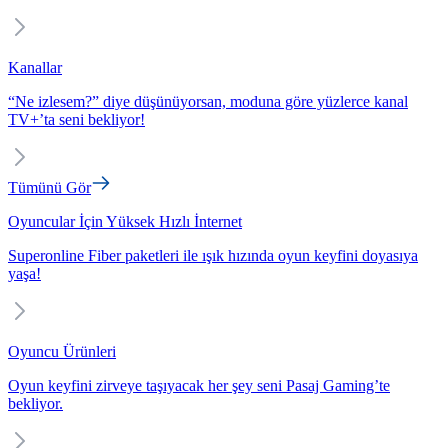
Kanallar
“Ne izlesem?” diye düşünüyorsan, moduna göre yüzlerce kanal
TV+’ta seni bekliyor!
Tümünü Gör
Oyuncular İçin Yüksek Hızlı İnternet
Superonline Fiber paketleri ile ışık hızında oyun keyfini doyasıya
yaşa!
Oyuncu Ürünleri
Oyun keyfini zirveye taşıyacak her şey seni Pasaj Gaming’te
bekliyor.