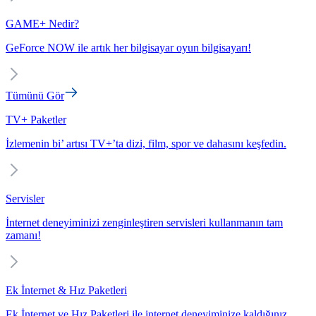
GAME+ Nedir?
GeForce NOW ile artık her bilgisayar oyun bilgisayarı!
Tümünü Gör
TV+ Paketler
İzlemenin bi’ artısı TV+’ta dizi, film, spor ve dahasını keşfedin.
Servisler
İnternet deneyiminizi zenginleştiren servisleri kullanmanın tam
zamanı!
Ek İnternet & Hız Paketleri
Ek İnternet ve Hız Paketleri ile internet deneyiminize kaldığınız