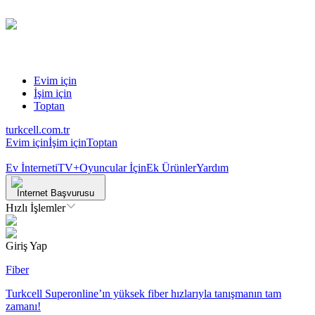
Evim için
İşim için
Toptan
turkcell.com.tr
Evim için
İşim için
Toptan
Ev İnterneti
TV+
Oyuncular İçin
Ek Ürünler
Yardım
İnternet Başvurusu
Hızlı İşlemler
Giriş Yap
Fiber
Turkcell Superonline’ın yüksek fiber hızlarıyla tanışmanın tam
zamanı!