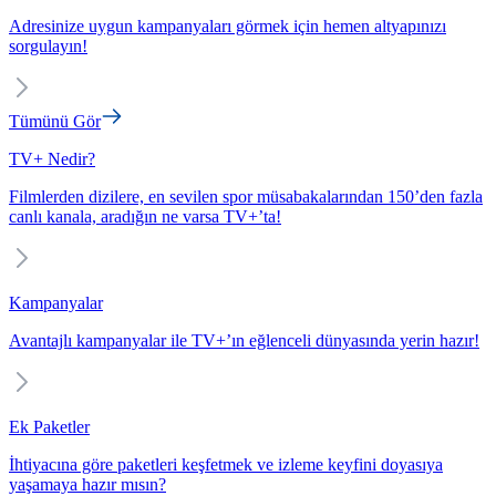
Adresinize uygun kampanyaları görmek için hemen altyapınızı
sorgulayın!
Tümünü Gör
TV+ Nedir?
Filmlerden dizilere, en sevilen spor müsabakalarından 150’den fazla
canlı kanala, aradığın ne varsa TV+’ta!
Kampanyalar
Avantajlı kampanyalar ile TV+’ın eğlenceli dünyasında yerin hazır!
Ek Paketler
İhtiyacına göre paketleri keşfetmek ve izleme keyfini doyasıya
yaşamaya hazır mısın?