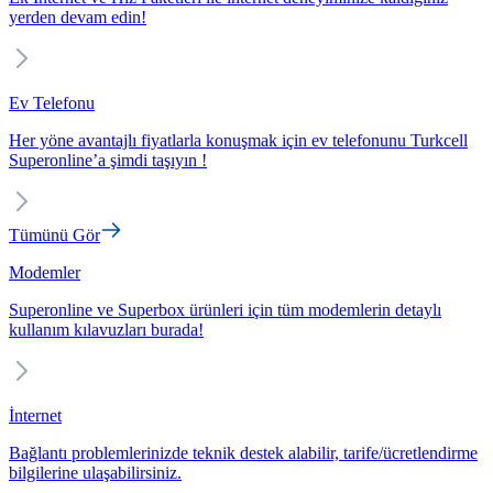
yerden devam edin!
Ev Telefonu
Her yöne avantajlı fiyatlarla konuşmak için ev telefonunu Turkcell
Superonline’a şimdi taşıyın !
Tümünü Gör
Modemler
Superonline ve Superbox ürünleri için tüm modemlerin detaylı
kullanım kılavuzları burada!
İnternet
Bağlantı problemlerinizde teknik destek alabilir, tarife/ücretlendirme
bilgilerine ulaşabilirsiniz.