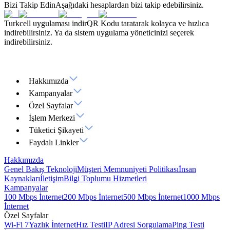
Bizi Takip Edin
Aşağıdaki hesaplardan bizi takip edebilirsiniz.
Turkcell uygulaması indir
QR Kodu taratarak kolayca ve hızlıca
indirebilirsiniz. Ya da sistem uygulama yöneticinizi seçerek
indirebilirsiniz.
Hakkımızda
Kampanyalar
Özel Sayfalar
İşlem Merkezi
Tüketici Şikayeti
Faydalı Linkler
Hakkımızda
Genel Bakış
Teknoloji
Müşteri Memnuniyeti Politikası
İnsan
Kaynakları
İletişim
Bilgi Toplumu Hizmetleri
Kampanyalar
100 Mbps İnternet
200 Mbps İnternet
500 Mbps İnternet
1000 Mbps
İnternet
Özel Sayfalar
Wi-Fi 7
Yazlık İnternet
Hız Testi
IP Adresi Sorgulama
Ping Testi