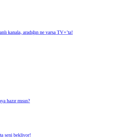
anlı kanala, aradığın ne varsa TV+’ta!
aya hazır mısın?
a seni bekliyor!