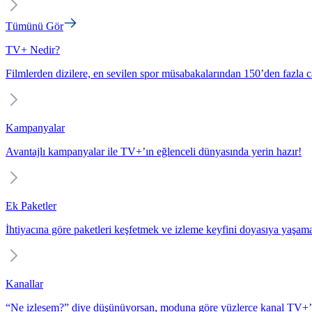
Tümünü Gör
TV+ Nedir?
Filmlerden dizilere, en sevilen spor müsabakalarından 150’den fazla c
Kampanyalar
Avantajlı kampanyalar ile TV+’ın eğlenceli dünyasında yerin hazır!
Ek Paketler
İhtiyacına göre paketleri keşfetmek ve izleme keyfini doyasıya yaşam
Kanallar
“Ne izlesem?” diye düşünüyorsan, moduna göre yüzlerce kanal TV+’t