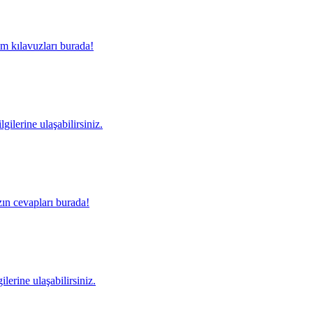
m kılavuzları burada!
gilerine ulaşabilirsiniz.
ın cevapları burada!
lerine ulaşabilirsiniz.