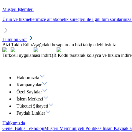
Müşteri İşlemleri
Ürün ve hizmetlerimize ait abonelik süreçleri ile ilgili tüm sorularınıza
Tümünü Gör
Bizi Takip Edin
Aşağıdaki hesaplardan bizi takip edebilirsiniz.
Turkcell uygulaması indir
QR Kodu taratarak kolayca ve hızlıca indirebi
Hakkımızda
Kampanyalar
Özel Sayfalar
İşlem Merkezi
Tüketici Şikayeti
Faydalı Linkler
Hakkımızda
Genel Bakış
Teknoloji
Müşteri Memnuniyeti Politikası
İnsan Kaynakla