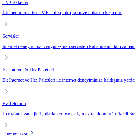
TV+ Paketler
İzlemenin bi’ artısı TV+’ta dizi, film, spor ve dahasını keşfedin.
Servisler
İnternet deneyiminizi zenginleştiren servisleri kullanmanın tam zaman
Ek İnternet & Hız Paketleri
Ek İnternet ve Hız Paketleri ile internet deneyiminize kaldığınız yerd
Ev Telefonu
Her yöne avantajlı fiyatlarla konuşmak için ev telefonunu Turkcell Sup
Tümünü Gör