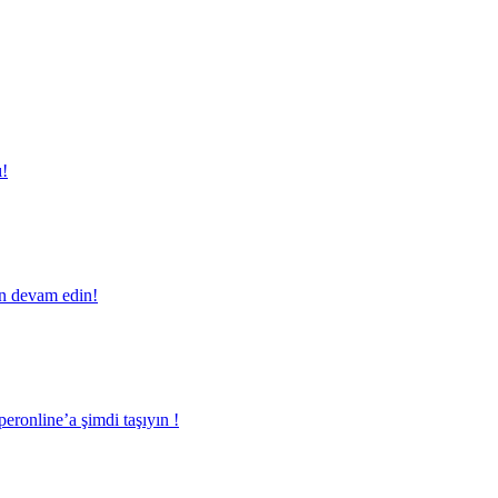
ı!
en devam edin!
eronline’a şimdi taşıyın !