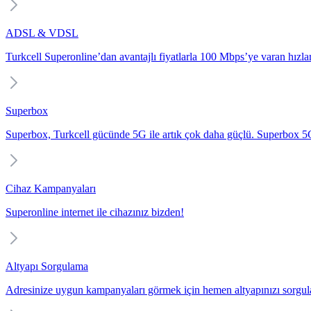
ADSL & VDSL
Turkcell Superonline’dan avantajlı fiyatlarla 100 Mbps’ye varan hızlarl
Superbox
Superbox, Turkcell gücünde 5G ile artık çok daha güçlü. Superbox 5G i
Cihaz Kampanyaları
Superonline internet ile cihazınız bizden!
Altyapı Sorgulama
Adresinize uygun kampanyaları görmek için hemen altyapınızı sorgul