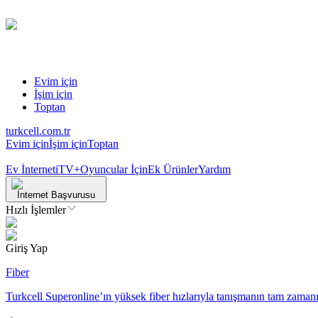
Evim için
İşim için
Toptan
turkcell.com.tr
Evim için
İşim için
Toptan
Ev İnterneti
TV+
Oyuncular İçin
Ek Ürünler
Yardım
İnternet Başvurusu
Hızlı İşlemler
Giriş Yap
Fiber
Turkcell Superonline’ın yüksek fiber hızlarıyla tanışmanın tam zamanı