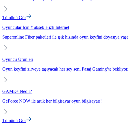
Tümünü Gör
Oyuncular İçin Yüksek Hızlı İnternet
Superonline Fiber paketleri ile ışık hızında oyun keyfini doyasıya yaş
Oyuncu Ürünleri
Oyun keyfini zirveye taşıyacak her şey seni Pasaj Gaming’te bekliyor
GAME+ Nedir?
GeForce NOW ile artık her bilgisayar oyun bilgisayarı!
Tümünü Gör