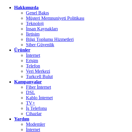
Hakkımızda
Genel Bakış
Müşteri Memnuniyeti Politikası
Teknoloji
İnsan Kaynakları
İletişim
Bilgi Toplumu Hizmetleri
Siber Güvenlik
Ürünler
İnternet
Erişim
Telefon
Veri Merkezi
Turkcell Bulut
Kampanyalar
Fiber İnternet
DSL
Kablo İnternet
TV+
İş Telefonu
Cihazlar
Yardım
Modemler
İnternet