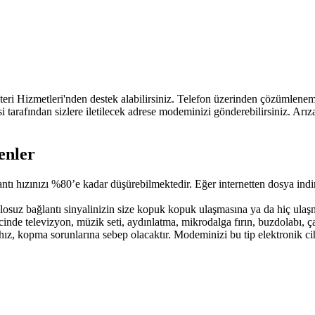
şteri Hizmetleri'nden destek alabilirsiniz. Telefon üzerinden çözümlene
si tarafından sizlere iletilecek adrese modeminizi gönderebilirsiniz. Arız
enler
bağlantı hızınızı %80​’e kadar düşürebilmektedir. Eğer internetten dosya i
ablosuz bağlantı sinyalinizin size kopuk kopuk ulaşmasına ya da hiç ula
cinde televizyon, müzik seti, aydınlatma, mikrodalga fırın, buzdolabı, ça
 hız, kopma sorunlarına sebep olacaktır. Modeminizi bu tip elektronik 