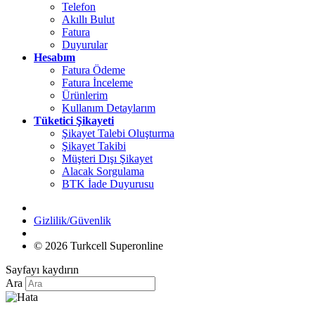
Telefon
Akıllı Bulut
Fatura
Duyurular
Hesabım
Fatura Ödeme
Fatura İnceleme
Ürünlerim
Kullanım Detaylarım
Tüketici Şikayeti
Şikayet Talebi Oluşturma
Şikayet Takibi
Müşteri Dışı Şikayet
Alacak Sorgulama
BTK İade Duyurusu
Gizlilik/Güvenlik
© 2026 Turkcell Superonline
Sayfayı kaydırın
Ara