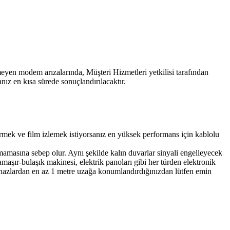
meyen modem arızalarında, Müşteri Hizmetleri yetkilisi tarafından
anız en kısa sürede sonuçlandırılacaktır.
ndirmek ve film izlemek istiyorsanız en yüksek performans için kablolu
şmamasına sebep olur. Aynı şekilde kalın duvarlar sinyali engelleyecek
maşır-bulaşık makinesi, elektrik panoları gibi her türden elektronik
cihazlardan en az 1 metre uzağa konumlandırdığınızdan lütfen emin