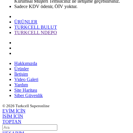
Kurumsal Müşteri Temsilciniz ile iletişime geçebilirsiniz.
Sadece KDV ödenir, ÖİV yoktur.
ÜRÜNLER
TURKCELL BULUT
TURKCELL NDEPO
Hakkımızda
Ürünler
İletişim
Video Galeri
Yardım
Site Haritası
Siber Güvenlik
© 2026 Turkcell Superonline
EVİM İÇİN
İŞİM İÇİN
TOPTAN