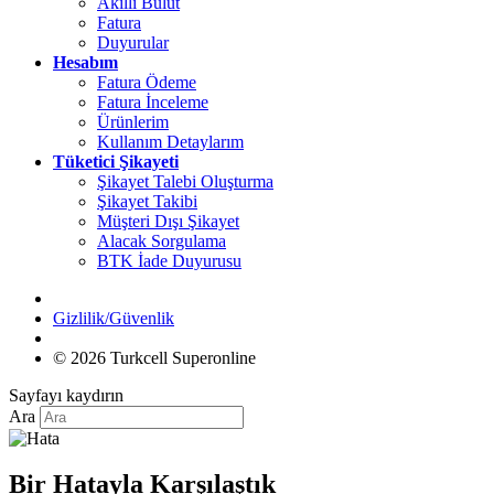
Akıllı Bulut
Fatura
Duyurular
Hesabım
Fatura Ödeme
Fatura İnceleme
Ürünlerim
Kullanım Detaylarım
Tüketici Şikayeti
Şikayet Talebi Oluşturma
Şikayet Takibi
Müşteri Dışı Şikayet
Alacak Sorgulama
BTK İade Duyurusu
Gizlilik/Güvenlik
© 2026 Turkcell Superonline
Sayfayı kaydırın
Ara
Bir Hatayla Karşılaştık