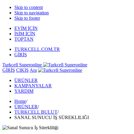
Skip to content
Skip to navigation
Skip to footer
EVİM İÇİN
İŞİM İÇİN
TOPTAN
TURKCELL.COM.TR
GİRİŞ
Turkcell Superonline
GİRİŞ
ÇIKIŞ
Ara
ÜRÜNLER
KAMPANYALAR
YARDIM
Home
/
ÜRÜNLER
/
TURKCELL BULUT
/
SANAL SUNUCU İŞ SÜREKLILIĞI