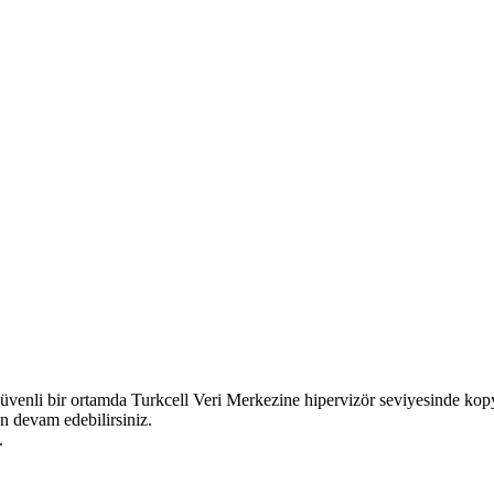
 güvenli bir ortamda Turkcell Veri Merkezine hipervizör seviyesinde kopy
an devam edebilirsiniz.
z.