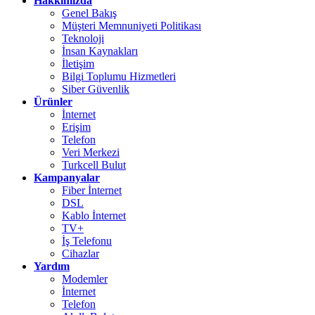
Hakkımızda
Genel Bakış
Müşteri Memnuniyeti Politikası
Teknoloji
İnsan Kaynakları
İletişim
Bilgi Toplumu Hizmetleri
Siber Güvenlik
Ürünler
İnternet
Erişim
Telefon
Veri Merkezi
Turkcell Bulut
Kampanyalar
Fiber İnternet
DSL
Kablo İnternet
TV+
İş Telefonu
Cihazlar
Yardım
Modemler
İnternet
Telefon